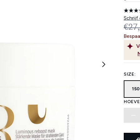
Schrijf
REC
€27
Bespaa
V
SIZE:
15
HOEVE