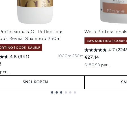
Professionals Oil Reflections
Wella Professiona
ous Reveal Shampoo 250ml
30% KORTING | CODE: 
ORTING | CODE: SALELF
4.7
(224
1000ml
250ml
4.8
(941)
€27,14
3
€180,93 per L
per L
SNEL KOPEN
SN