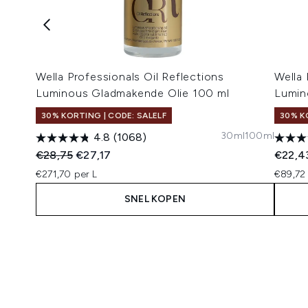
Wella Professionals Oil Reflections
Wella 
Luminous Gladmakende Olie 100 ml
Lumin
30% KORTING | CODE: SALELF
30% K
30ml
100ml
4.8
(1068)
Recommended Retail Price:
Huidige prijs:
€28,75
€27,17
€22,4
€271,70 per L
€89,72 
SNEL KOPEN
Showing slide 1