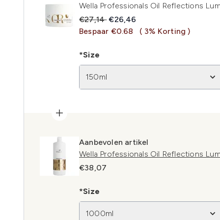
Wella Professionals Oil Reflections L
Recommended Retail Price:
Huidige prijs:
€27,14
€26,46
Bespaar €0.68
( 3% Korting )
*Size
150ml
Aanbevolen artikel
Wella Professionals Oil Reflections 
€38,07
*Size
1000ml