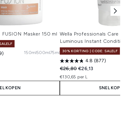
ls FUSION Masker 150 ml
Wella Professionals Care Oil Re
Luminous Instant Conditioner 
SALELF
30% KORTING | CODE: SALELF
150ml
500ml
75ml
9)
4.8
(877)
Recommended Retail Price:
Huidige prijs:
€26,80
€26,13
€130,65 per L
EL KOPEN
SNEL KOPEN