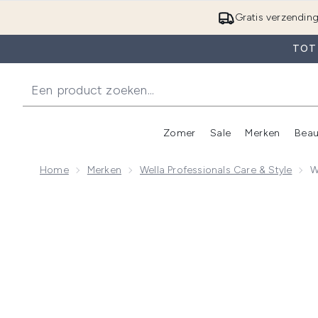
Gratis verzendin
TOT 
Zomer
Sale
Merken
Beau
Enter submenu (Zome
E
Home
Merken
Wella Professionals Care & Style
W
Now showing image 1 Wella Professionals Oil Reflec