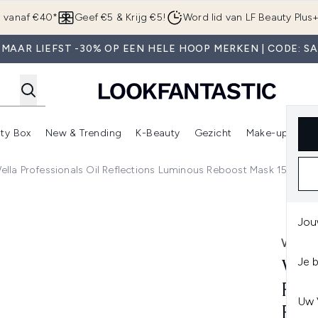
Overslaan naar de hoofdinhou
g vanaf €40*
Geef €5 & Krijg €5!
Word lid van LF Beauty Plus
MAAR LIEFST -30% OP EEN HELE HOOP MERKEN | CODE: S
ty Box
New & Trending
K-Beauty
Gezicht
Make-up
Pa
r)
nter submenu (Sale)
Enter submenu (Merken)
Enter submenu (Beauty Box)
Enter submenu (New & Trending)
Enter submenu (K-Beauty
E
ella Professionals Oil Reflections Luminous Reboost Mask 150ml
tions Luminous Reboost Mask 150ml
Jou
WELL
Je 
WEL
REF
Uw 
REB