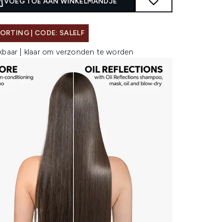
VOEG TOE AAN WINKELMANDJE
ORTING | CODE: SALELF
kbaar | klaar om verzonden te worden