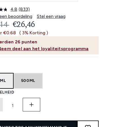
4.8
(833)
Lees
833
 een beoordeling
Stel een vraag
beoordelingen.
OMMENDED RETAIL PRICE:
HUIDIGE PRIJS:
,14
€26,46
Dezelfde
paginalink.
r €0.68
( 3% Korting )
erdien
26
punten
Neem deel aan het loyaliteitsprogramma
0ML
500ML
ELHEID