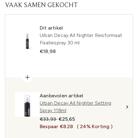
VAAK SAMEN GEKOCHT
Dit artikel
Urban Decay All Nighter Reisformaat
Fixatiespray 30 ml
€18,98
Aanbevolen artikel
Urban Decay All Nighter Setting
Spray 118ml
Recommended Retail Price:
Huidige prijs:
€33,93
€25,65
Bespaar €8.28
( 24% Korting )