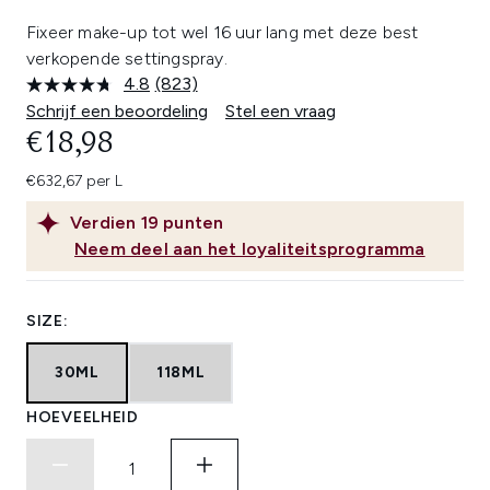
Fixeer make-up tot wel 16 uur lang met deze best
verkopende settingspray.
4.8
(823)
Lees
823
Schrijf een beoordeling
Stel een vraag
beoordelingen.
€18,98
Dezelfde
paginalink.
€632,67 per L
Verdien
19
punten
Neem deel aan het loyaliteitsprogramma
SIZE:
30ML
118ML
HOEVEELHEID