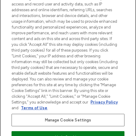
verzending vanaf €40.
access and record user and activity data, such as IP
addresses and online identifiers, referring URLs, searches
and interactions, browser and device details, and other
Cookie-toestemming
usage information, which may be used to provide enhanced
Do Not Sell or Share My Personal
functionality and personalized experiences, analyze and
Information
improve performance, and reach users with more relevant
content and ads on this site and across third party sites. If
you click “Accept All” this site may deploy cookies (including
HELP & INFORMATIE
third party cookies) for all of these purposes. If you click
“Limit Cookies,” your IP address and other browsing
information may still be collected but only cookies (including
BEDRIJFSINFORMATIE
third party cookies) that are necessary to operate, secure and
enable default website features and functionalities will be
deployed. You can also review and manage your cookie
OVER LOOKFANTASTIC
preferences for this site at any time by clicking the “Manage
Cookie Settings” link in this banner. By using this site or
clicking "Accept All," "Limit Cookies," or "Manage Cookie
Settings," you acknowledge and accept our
Privacy Policy
and
Terms of Use
.
Betaal veilig met
Manage Cookie Settings