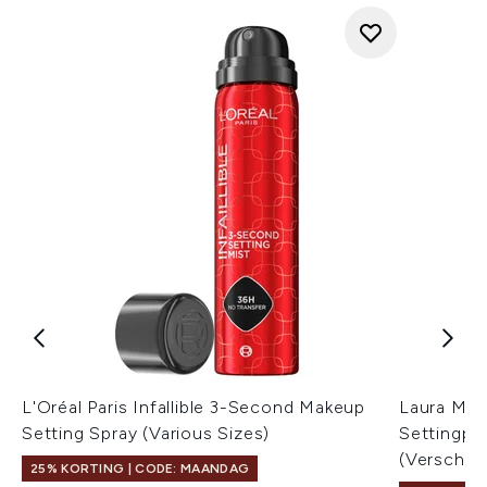
L'Oréal Paris Infallible 3-Second Makeup
Laura Mer
Setting Spray (Various Sizes)
Settingpo
(Verschill
25% KORTING | CODE: MAANDAG