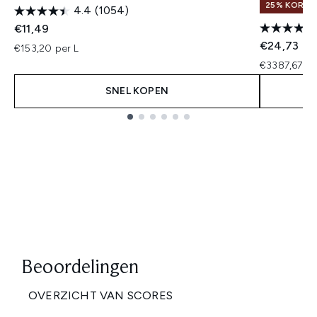
25% KORTI
4.4
(1054)
€11,49
€24,73
€153,20 per L
€3387,67 p
SNEL KOPEN
Showing slide 1