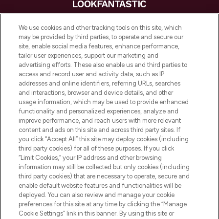
LOOKFANTASTIC is de ultieme online
We use cookies and other tracking tools on this site, which
beautybestemming van Europa, met de
may be provided by third parties, to operate and secure our
beste huidverzorging, haarproducten en
site, enable social media features, enhance performance,
make-up van meer dan 200 topmerken.
tailor user experiences, support our marketing and
Shop online of via de app, met gratis
advertising efforts. These also enable us and third parties to
verzending vanaf €40.
access and record user and activity data, such as IP
addresses and online identifiers, referring URLs, searches
and interactions, browser and device details, and other
Cookie-toestemming
usage information, which may be used to provide enhanced
Do Not Sell or Share My Personal
functionality and personalized experiences, analyze and
Information
improve performance, and reach users with more relevant
content and ads on this site and across third party sites. If
you click “Accept All” this site may deploy cookies (including
HELP & INFORMATIE
third party cookies) for all of these purposes. If you click
“Limit Cookies,” your IP address and other browsing
information may still be collected but only cookies (including
BEDRIJFSINFORMATIE
third party cookies) that are necessary to operate, secure and
enable default website features and functionalities will be
deployed. You can also review and manage your cookie
OVER LOOKFANTASTIC
preferences for this site at any time by clicking the “Manage
Cookie Settings” link in this banner. By using this site or