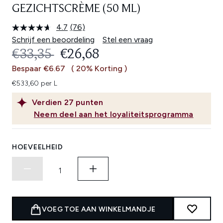
GEZICHTSCRÈME (50 ML)
4.7
(76)
Lees
76
Schrijf een beoordeling
Stel een vraag
beoordelingen.
RECOMMENDED RETAIL PRICE:
HUIDIGE PRIJS:
€33,35
€26,68
Dezelfde
paginalink.
Bespaar €6.67
( 20% Korting )
€533,60 per L
Verdien
27
punten
Neem deel aan het loyaliteitsprogramma
HOEVEELHEID
VOEG TOE AAN WINKELMANDJE