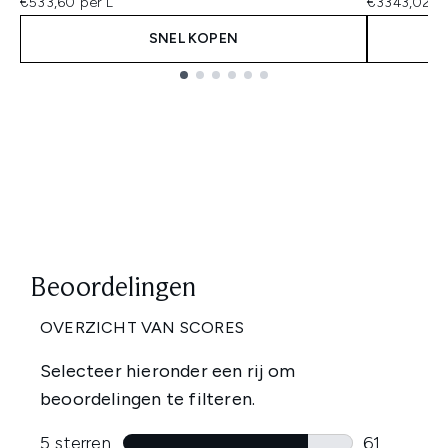
€533,60 per L
€3343,02 pe
SNEL KOPEN
Showing slide 1