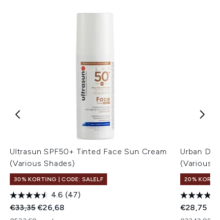
Ultrasun SPF50+ Tinted Face Sun Cream
Urban Dec
(Various Shades)
(Various 
30% KORTING | CODE: SALELF
20% KORTIN
4.6
(47)
Recommended Retail Price:
Huidige prijs:
€33,35
€26,68
€28,75