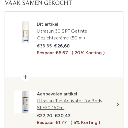
VAAK SAMEN GEKOCHT
Dit artikel
Ultrasun 30 SPF Getinte
Gezichtscrème (50 ml)
Recommended Retail Price:
Huidige prijs:
€33,35
€26,68
Bespaar €6.67
( 20% Korting )
Aanbevolen artikel
Ultrasun Tan Activator for Body
SPF30 150ml
Recommended Retail Price:
Huidige prijs:
€32,20
€30,43
Bespaar €1.77
( 5% Korting )