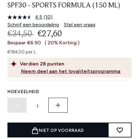
SPF30 - SPORTS FORMULA (150 ML)
4.5
(10)
Lees
10
Schrijf een beoordeling
Stel een vraag
beoordelingen.
RECOMMENDED RETAIL PRICE:
HUIDIGE PRIJS:
€34,50
€27,60
Dezelfde
paginalink.
Bespaar €6.90
( 20% Korting )
€184,00 per L
Verdien
28
punten
Neem deel aan het loyaliteitsprogramma
HOEVEELHEID
NIET OP VOORRAAD