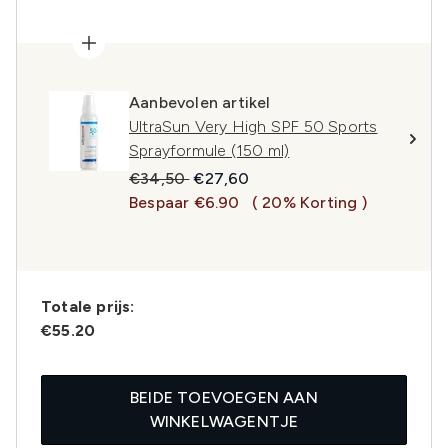
Aanbevolen artikel
UltraSun Very High SPF 50 Sports
Sprayformule (150 ml)
Recommended Retail Price:
Huidige prijs:
€34,50
€27,60
Bespaar €6.90
( 20% Korting )
Totale prijs:
€55.20
BEIDE TOEVOEGEN AAN
WINKELWAGENTJE