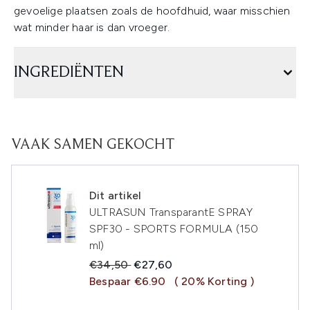
gevoelige plaatsen zoals de hoofdhuid, waar misschien
wat minder haar is dan vroeger.
INGREDIËNTEN
VAAK SAMEN GEKOCHT
Dit artikel
ULTRASUN TransparantE SPRAY
SPF30 - SPORTS FORMULA (150
ml)
Recommended Retail Price:
Huidige prijs:
€34,50
€27,60
Bespaar €6.90
( 20% Korting )