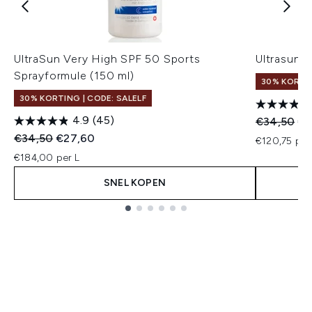
UltraSun Very High SPF 50 Sports
Ultrasun 
Sprayformule (150 ml)
30% KORTI
30% KORTING | CODE: SALELF
4.9
(45)
Recommend
Hui
€34,50
€2
Recommended Retail Price:
Huidige prijs:
€34,50
€27,60
€120,75 per
€184,00 per L
SNEL KOPEN
Showing slide 1