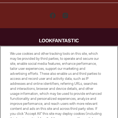
LOOKFANTASTIC is de ultieme online
We use cookies and other tracking tools on this site, which
beautybestemming van Europa, met de
may be provided by third parties, to operate and secure our
beste huidverzorging, haarproducten en
site, enable social media features, enhance performance,
make-up van meer dan 200 topmerken.
tailor user experiences, support our marketing and
Shop online of via de app, met gratis
advertising efforts. These also enable us and third parties to
verzending vanaf €40.
access and record user and activity data, such as IP
addresses and online identifiers, referring URLs, searches
and interactions, browser and device details, and other
Cookie-toestemming
usage information, which may be used to provide enhanced
Do Not Sell or Share My Personal
functionality and personalized experiences, analyze and
Information
improve performance, and reach users with more relevant
content and ads on this site and across third party sites. If
you click “Accept All” this site may deploy cookies (including
HELP & INFORMATIE