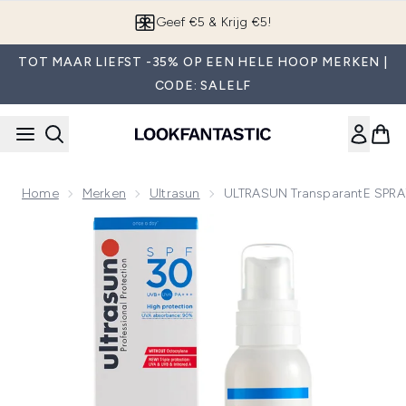
Overslaan naar de hoofdinhou
App downloaden
TOT MAAR LIEFST -35% OP EEN HELE HOOP MERKEN |
CODE: SALELF
Home
Merken
Ultrasun
ULTRASUN TransparantE SPRA
Now showing image 1 ULTRASUN TransparantE SPRAY SPF3