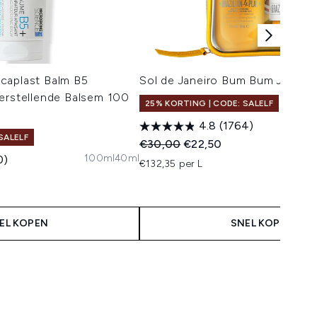
caplast Balm B5
Sol de Janeiro Bum Bum Jet Set
erstellende Balsem 100
25% KORTING | CODE: SALELF
4.8
(1764)
SALELF
Recommended Retail Price:
Huidige prijs:
€30,00
€22,50
100ml
40ml
0)
€132,35 per L
EL KOPEN
SNEL KOPEN