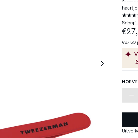
Een sch
haartje
Schrijf
€27
€27,60 
V
HOEVE
Uitver