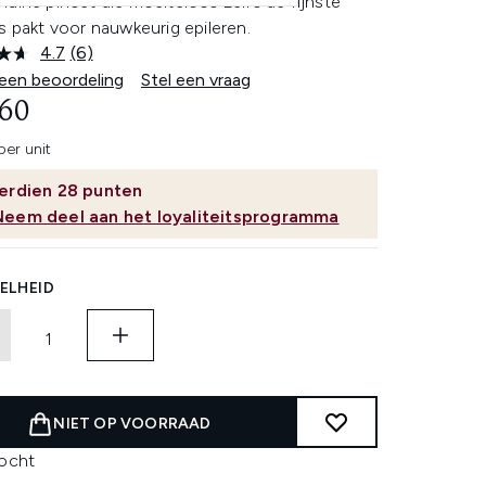
uine pincet die moeiteloos zelfs de fijnste
s pakt voor nauwkeurig epileren.
4.7
(6)
Lees
6
 een beoordeling
Stel een vraag
beoordelingen.
,60
Dezelfde
paginalink.
per unit
erdien
28
punten
Neem deel aan het loyaliteitsprogramma
ELHEID
NIET OP VOORRAAD
kocht