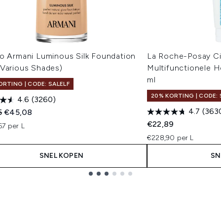
io Armani Luminous Silk Foundation
La Roche-Posay Ci
(Various Shades)
Multifunctionele H
ml
ORTING | CODE: SALELF
20% KORTING | CODE: 
4.6
(3260)
4.7
(363
ended Retail Price:
Huidige prijs:
5
€45,08
€22,89
67 per L
€228,90 per L
SNEL KOPEN
SN