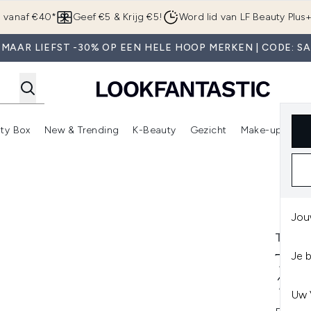
Overslaan naar de hoofdinhou
g vanaf €40*
Geef €5 & Krijg €5!
Word lid van LF Beauty Plus
MAAR LIEFST -30% OP EEN HELE HOOP MERKEN | CODE: S
ty Box
New & Trending
K-Beauty
Gezicht
Make-up
Pa
r)
nter submenu (Sale)
Enter submenu (Merken)
Enter submenu (Beauty Box)
Enter submenu (New & Trending)
Enter submenu (K-Beauty
E
30-RR APAC- Rood
Jou
TWE
Je 
TWE
123
Uw 