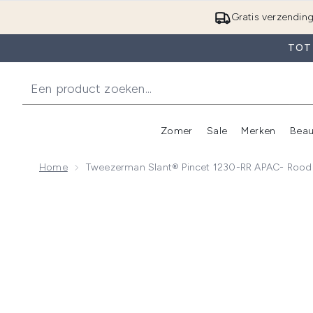
Gratis verzendin
TOT 
Zomer
Sale
Merken
Beau
Enter submenu (Zome
E
Home
Tweezerman Slant® Pincet 1230-RR APAC- Rood
Now showing image 1 Tweezerman Slant® Pincet 12