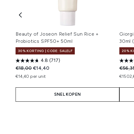
Beauty of Joseon Relief Sun Rice +
Giorg
Probiotics SPF50+ 50ml
30ml 
30% KORTING | CODE: SALELF
20% K
4.8
(717)
Recommended Retail Price:
Huidige prijs:
Recomm
€18,00
€14,40
€56,3
€14,40 per unit
€1502,
SNEL KOPEN
Showing slide 1