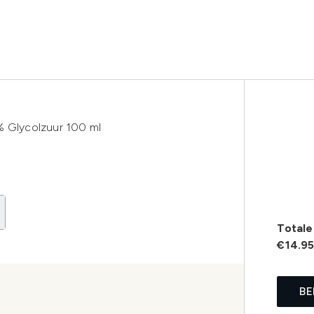
% Glycolzuur 100 ml
Totale 
€14.9
BE