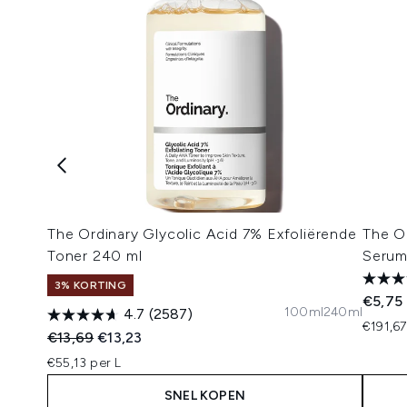
The Ordinary Glycolic Acid 7% Exfoliërende
The O
Toner 240 ml
Serum
3% KORTING
€5,75
100ml
240ml
4.7
(2587)
€191,67
Recommended Retail Price:
Huidige prijs:
€13,69
€13,23
€55,13 per L
SNEL KOPEN