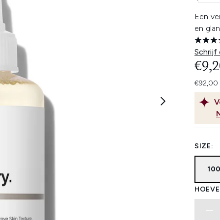
Een ver
en glan
Schrijf
€9,2
€92,00 
V
SIZE:
10
HOEVE