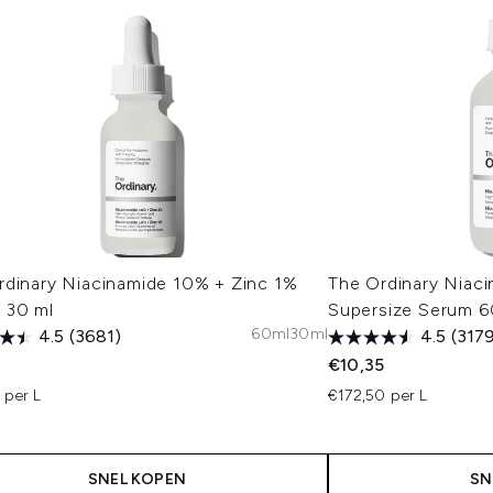
rdinary Niacinamide 10% + Zinc 1%
The Ordinary Niac
 30 ml
Supersize Serum 6
60ml
30ml
4.5
(3681)
4.5
(317
€10,35
 per L
€172,50 per L
SNEL KOPEN
SN