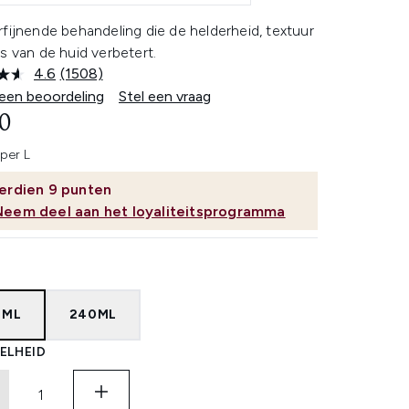
fijnende behandeling die de helderheid, textuur
s van de huid verbetert.
4.6
(1508)
Lees
1508
 een beoordeling
Stel een vraag
beoordelingen.
0
Dezelfde
paginalink.
per L
erdien
9
punten
Neem deel aan het loyaliteitsprogramma
0ML
240ML
ELHEID