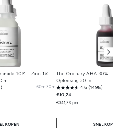
inamide 10% + Zinc 1%
The Ordinary AHA 30% + BHA 2
0 ml
Oplossing 30 ml
60ml
30ml
9)
4.6
(1498)
€10,24
€341,33 per L
EL KOPEN
SNEL KOPEN