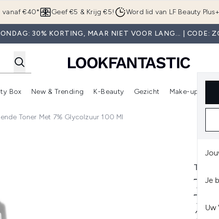
Overslaan naar de hoofdinhou
g vanaf €40*
Geef €5 & Krijg €5!
Word lid van LF Beauty Plus
ONDAG: 30% KORTING, MAAR NIET VOOR LANG... | CODE: 
ty Box
New & Trending
K-Beauty
Gezicht
Make-up
Pa
r)
nter submenu (Sale)
Enter submenu (Merken)
Enter submenu (Beauty Box)
Enter submenu (New & Trending)
Enter submenu (K-Beauty
E
ërende Toner Met 7% Glycolzuur 100 Ml
r met 7% Glycolzuur 100 ml
Jou
THE 
Je 
THE
TON
Uw 
100