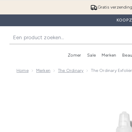
Gratis verzendin
KOOPZ
Zomer
Sale
Merken
Beau
Enter submenu (Zome
E
Home
Merken
The Ordinary
The Ordinary Exfoli
Now showing image 1 The Ordinary Exfoliërende Tone