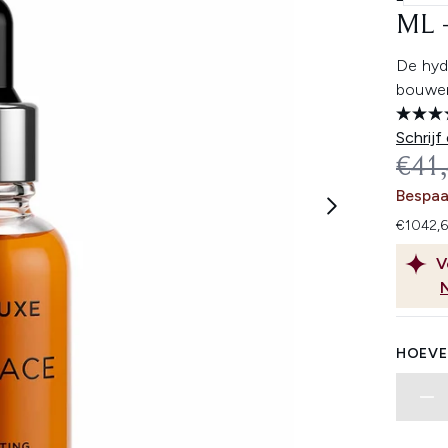
ML 
De hyd
bouwen
Schrijf
REC
€41
Bespaa
€1042,6
V
HOEVE