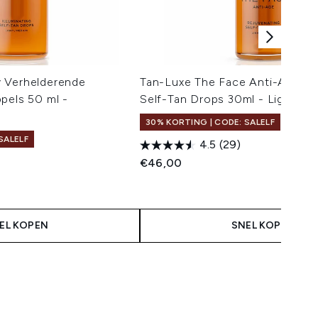
 Verhelderende
Tan-Luxe The Face Anti-Age Re
pels 50 ml -
Self-Tan Drops 30ml - Light/M
30% KORTING | CODE: SALELF
SALELF
4.5
(29)
€46,00
 Price:
s:
EL KOPEN
SNEL KOPEN