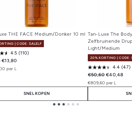
uxe THE FACE Medium/Donker 10 ml
Tan-Luxe The Body
Zelfbruinende Drup
ORTING | CODE: SALELF
Light/Medium
4.5
(110)
20% KORTING | CODE: 
ended Retail Price:
Huidige prijs:
5
€13,80
4.4
(47)
00 per L
Recommended Retail
Huidige prij
€50,60
€40,48
€809,60 per L
SNEL KOPEN
SN