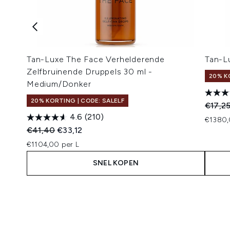
Tan-Luxe The Face Verhelderende
Tan-L
Zelfbruinende Druppels 30 ml -
20% K
Medium/Donker
20% KORTING | CODE: SALELF
Recomm
€17,2
4.6
(210)
€1380,
Recommended Retail Price:
Huidige prijs:
€41,40
€33,12
€1104,00 per L
SNEL KOPEN
Showing slide 1