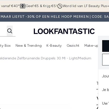
Overslaan naar de hoofdinhou
g vanaf €40*
Geef €5 & Krijg €5!
Word lid van LF Beauty Plus
MAAR LIEFST -30% OP EEN HELE HOOP MERKEN | CODE: S
ty Box
New & Trending
K-Beauty
Gezicht
Make-up
Pa
r)
nter submenu (Sale)
Enter submenu (Merken)
Enter submenu (Beauty Box)
Enter submenu (New & Trending)
Enter submenu (K-Beauty
E
elderende Zelfbruinende Druppels 30 Ml - Light/Medium
e Zelfbruinende Druppels 30 ml - Light/Medium
Jou
TAN 
Je 
TAN
VER
Uw 
ZEL