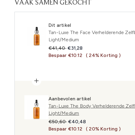
VAAK SAMEN GEKOCHT
Dit artikel
Tan-Luxe The Face Verhelderende Zelf
Light/Medium
Recommended Retail Price:
Huidige prijs:
€41,40
€31,28
Bespaar €10.12
( 24% Korting )
Aanbevolen artikel
Tan-Luxe The Body Verhelderende Zelf
Light/Medium
Recommended Retail Price:
Huidige prijs:
€50,60
€40,48
Bespaar €10.12
( 20% Korting )