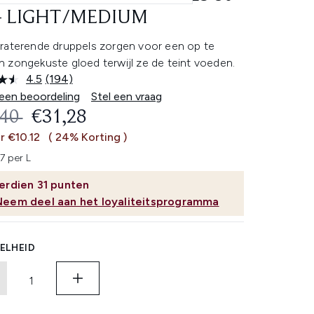
- LIGHT/MEDIUM
raterende druppels zorgen voor een op te
 zongekuste gloed terwijl ze de teint voeden.
4.5
(194)
Lees
194
 een beoordeling
Stel een vraag
beoordelingen.
OMMENDED RETAIL PRICE:
HUIDIGE PRIJS:
,40
€31,28
Dezelfde
paginalink.
r €10.12
( 24% Korting )
7 per L
erdien
31
punten
Neem deel aan het loyaliteitsprogramma
ELHEID