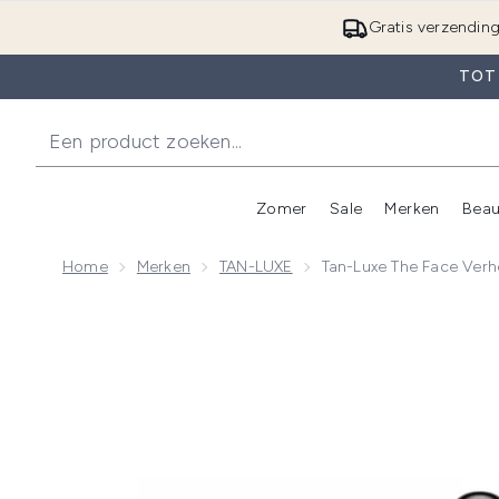
Gratis verzendin
TOT 
Zomer
Sale
Merken
Beau
Enter submenu (Zome
E
Home
Merken
TAN-LUXE
Tan-Luxe The Face Verh
Now showing image 1 Tan-Luxe The Face Verhelderend