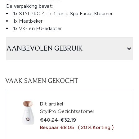
De verpakking bevat:
1x STYLPRO 4-in-1 Ionic Spa Facial Steamer
1x Maatbeker
1x VK- en EU-adapter
AANBEVOLEN GEBRUIK
VAAK SAMEN GEKOCHT
Dit artikel
StylPro Gezichtsstomer
Recommended Retail Price:
Huidige prijs:
€40,24
€32,19
Bespaar €8.05
( 20% Korting )