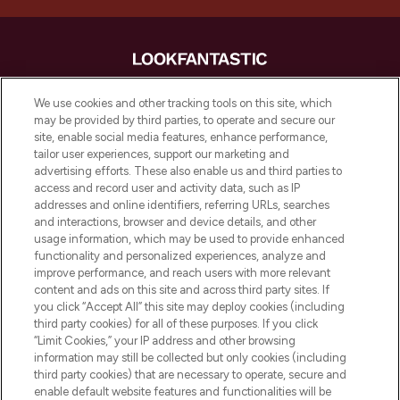
LOOKFANTASTIC is de ultieme online
We use cookies and other tracking tools on this site, which
beautybestemming van Europa, met de
may be provided by third parties, to operate and secure our
beste huidverzorging, haarproducten en
site, enable social media features, enhance performance,
make-up van meer dan 200 topmerken.
tailor user experiences, support our marketing and
Shop online of via de app, met gratis
advertising efforts. These also enable us and third parties to
verzending vanaf €40.
access and record user and activity data, such as IP
addresses and online identifiers, referring URLs, searches
and interactions, browser and device details, and other
Cookie-toestemming
usage information, which may be used to provide enhanced
Do Not Sell or Share My Personal
functionality and personalized experiences, analyze and
Information
improve performance, and reach users with more relevant
content and ads on this site and across third party sites. If
you click “Accept All” this site may deploy cookies (including
HELP & INFORMATIE
third party cookies) for all of these purposes. If you click
“Limit Cookies,” your IP address and other browsing
information may still be collected but only cookies (including
BEDRIJFSINFORMATIE
third party cookies) that are necessary to operate, secure and
enable default website features and functionalities will be