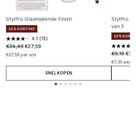
StylPro Gladmakende Finish
StylPro G
van 3
20% KORTING
20% KORTI
4.1
(15)
Recommended Retail Price:
Huidige prijs:
€34,49
€27,59
Recommend
Huidi
€9,19
€7,
€27,59 per unit
€7,35 per un
SNEL KOPEN
Showing slide 1