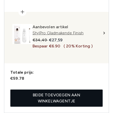
Aanbevolen artikel
StylPro Gladmakende Finish
Recommended Retail Price:
Huidige prijs:
€34,49
€27,59
Bespaar €6.90
( 20% Korting )
Totale prijs:
€59.78
BEIDE TOEVOEGEN AAN
WINKELWAGENTJE