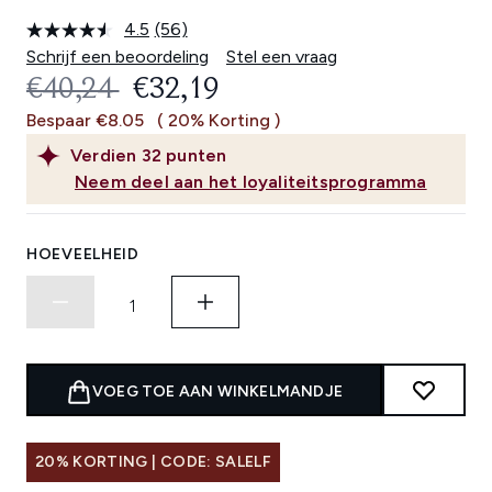
4.5
(56)
Lees
56
Schrijf een beoordeling
Stel een vraag
beoordelingen.
RECOMMENDED RETAIL PRICE:
HUIDIGE PRIJS:
€40,24
€32,19
Dezelfde
paginalink.
Bespaar €8.05
( 20% Korting )
Verdien
32
punten
Neem deel aan het loyaliteitsprogramma
HOEVEELHEID
VOEG TOE AAN WINKELMANDJE
20% KORTING | CODE: SALELF