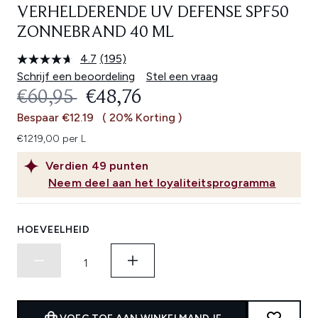
VERHELDERENDE UV DEFENSE SPF50
ZONNEBRAND 40 ML
4.7
(195)
Lees
195
Schrijf een beoordeling
Stel een vraag
beoordelingen.
RECOMMENDED RETAIL PRICE:
HUIDIGE PRIJS:
€60,95
€48,76
Dezelfde
paginalink.
Bespaar €12.19
( 20% Korting )
€1219,00 per L
Verdien
49
punten
Neem deel aan het loyaliteitsprogramma
HOEVEELHEID