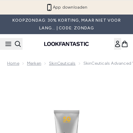
Overslaan naar de hoofdinhou
App downloaden
KOOPZONDAG: 30% KORTING, MAAR NIET VOOR
LANG... | CODE: ZONDAG
Home
Merken
SkinCeuticals
SkinCeuticals Advanced
Now showing image 1 SkinCeuticals Advanced Verhelderen