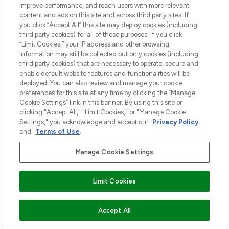
improve performance, and reach users with more relevant
verzending vanaf €40.
content and ads on this site and across third party sites. If
you click “Accept All” this site may deploy cookies (including
Cookie-toestemming
third party cookies) for all of these purposes. If you click
“Limit Cookies,” your IP address and other browsing
Do Not Sell or Share My Personal
information may still be collected but only cookies (including
Information
third party cookies) that are necessary to operate, secure and
enable default website features and functionalities will be
HELP & INFORMATIE
deployed. You can also review and manage your cookie
preferences for this site at any time by clicking the “Manage
Cookie Settings” link in this banner. By using this site or
BEDRIJFSINFORMATIE
clicking "Accept All," "Limit Cookies," or "Manage Cookie
Settings," you acknowledge and accept our
Privacy Policy
and
Terms of Use
.
OVER LOOKFANTASTIC
Manage Cookie Settings
Limit Cookies
Betaal veilig met
VOEG TOE AAN WINKELMANDJE
Accept All