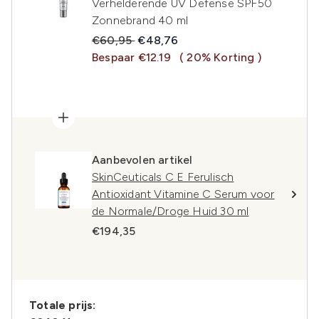
Verhelderende UV Defense SPF50
Zonnebrand 40 ml
Recommended Retail Price:
Huidige prijs:
€60,95
€48,76
Bespaar €12.19
( 20% Korting )
Aanbevolen artikel
SkinCeuticals C E Ferulisch
Antioxidant Vitamine C Serum voor
de Normale/Droge Huid 30 ml
€194,35
Totale prijs: