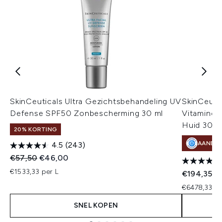
SkinCeuticals Ultra Gezichtsbehandeling UV
SkinCeutic
Defense SPF50 Zonbescherming 30 ml
Vitamine 
Huid 30 m
20% KORTING
AANBE
4.5
(243)
Recommended Retail Price:
Huidige prijs:
€57,50
€46,00
€1533,33 per L
€194,35
€6478,33 pe
SNEL KOPEN