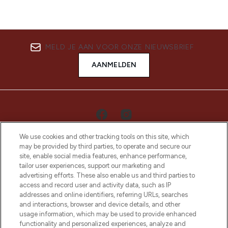
MELD JE AAN VOOR ONZE NIEUWSBRIEF
AANMELDEN
We use cookies and other tracking tools on this site, which
may be provided by third parties, to operate and secure our
site, enable social media features, enhance performance,
tailor user experiences, support our marketing and
advertising efforts. These also enable us and third parties to
access and record user and activity data, such as IP
LOOKFANTASTIC is de ultieme online
addresses and online identifiers, referring URLs, searches
beautybestemming van Europa, met de
and interactions, browser and device details, and other
beste huidverzorging, haarproducten en
usage information, which may be used to provide enhanced
make-up van meer dan 200 topmerken.
functionality and personalized experiences, analyze and
Shop online of via de app, met gratis