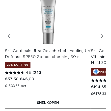
SkinCeuticals Ultra Gezichtsbehandeling UV
SkinCeutic
Defense SPF50 Zonbescherming 30 ml
Vitamine 
Huid 30 m
20% KORTING
AANBE
4.5
(243)
Recommended Retail Price:
Huidige prijs:
€57,50
€46,00
€1533,33 per L
€194,35
€6478,33 pe
SNEL KOPEN