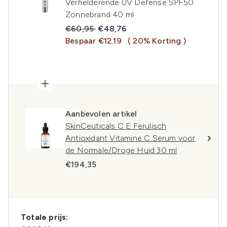
Verhelderende UV Defense SPF50
Zonnebrand 40 ml
Recommended Retail Price:
Huidige prijs:
€60,95
€48,76
Bespaar €12.19
( 20% Korting )
Aanbevolen artikel
SkinCeuticals C E Ferulisch
Antioxidant Vitamine C Serum voor
de Normale/Droge Huid 30 ml
€194,35
Totale prijs: