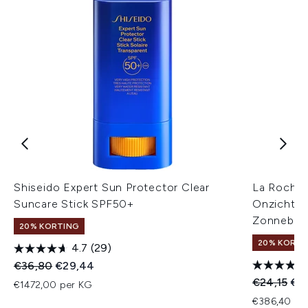
Shiseido Expert Sun Protector Clear
La Roche
Suncare Stick SPF50+
Onzichtba
Zonnebra
20% KORTING
20% KORTI
4.7
(29)
Recommended Retail Price:
Huidige prijs:
€36,80
€29,44
Recommend
Hui
€24,15
€19
€1472,00 per KG
€386,40 per