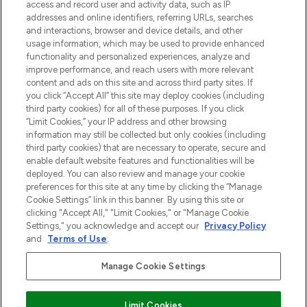
verzending vanaf €40.
access and record user and activity data, such as IP
addresses and online identifiers, referring URLs, searches
and interactions, browser and device details, and other
Cookie-toestemming
usage information, which may be used to provide enhanced
Do Not Sell or Share My Personal
functionality and personalized experiences, analyze and
Information
improve performance, and reach users with more relevant
content and ads on this site and across third party sites. If
you click “Accept All” this site may deploy cookies (including
HELP & INFORMATIE
third party cookies) for all of these purposes. If you click
“Limit Cookies,” your IP address and other browsing
information may still be collected but only cookies (including
BEDRIJFSINFORMATIE
third party cookies) that are necessary to operate, secure and
enable default website features and functionalities will be
deployed. You can also review and manage your cookie
OVER LOOKFANTASTIC
preferences for this site at any time by clicking the “Manage
Cookie Settings” link in this banner. By using this site or
clicking "Accept All," "Limit Cookies," or "Manage Cookie
Settings," you acknowledge and accept our
Privacy Policy
and
Terms of Use
.
Betaal veilig met
Manage Cookie Settings
Limit Cookies