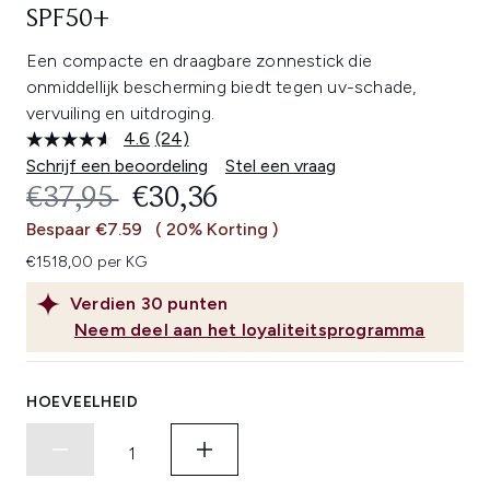
SPF50+
Een compacte en draagbare zonnestick die
onmiddellijk bescherming biedt tegen uv-schade,
vervuiling en uitdroging.
4.6
(24)
Lees
24
Schrijf een beoordeling
Stel een vraag
beoordelingen.
RECOMMENDED RETAIL PRICE:
HUIDIGE PRIJS:
€37,95
€30,36
Dezelfde
paginalink.
Bespaar €7.59
( 20% Korting )
€1518,00 per KG
Verdien
30
punten
Neem deel aan het loyaliteitsprogramma
HOEVEELHEID