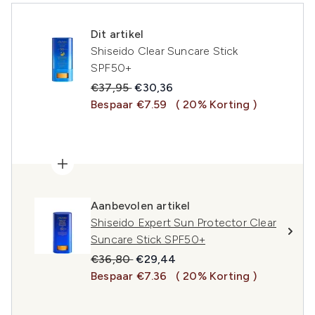
Dit artikel
Shiseido Clear Suncare Stick
SPF50+
Recommended Retail Price:
Huidige prijs:
€37,95
€30,36
Bespaar €7.59
( 20% Korting )
Aanbevolen artikel
Shiseido Expert Sun Protector Clear
Suncare Stick SPF50+
Recommended Retail Price:
Huidige prijs:
€36,80
€29,44
Bespaar €7.36
( 20% Korting )