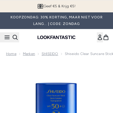
Overslaan naar de hoofdinhou
App downloaden
KOOPZONDAG: 30% KORTING, MAAR NIET VOOR
LANG... | CODE: ZONDAG
Home
Merken
SHISEIDO
Shiseido Clear Suncare Sti
Now showing image 1 Shiseido Clear Suncare Stick SPF50+