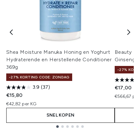
Shea Moisture Manuka Honing en Yoghurt
Beauty of
Hydraterende en Herstellende Conditioner
Ginseng +
369g
-27% KORT
-27% KORTING CODE: ZONDAG
3.9
(37)
€17,00
€15,80
€566,67 per
€42,82 per KG
SNEL KOPEN
Showing slide 1