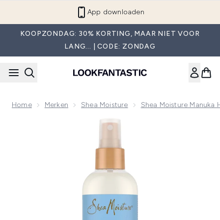
Overslaan naar de hoofdinhou
App downloaden
KOOPZONDAG: 30% KORTING, MAAR NIET VOOR
LANG... | CODE: ZONDAG
Home
Merken
Shea Moisture
Shea Moisture Manuka 
Now showing image 1 Shea Moisture Manuka Honing en Yoghur