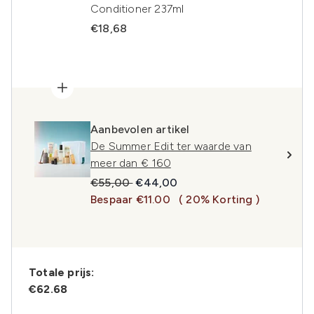
Conditioner 237ml
€18,68
Aanbevolen artikel
De Summer Edit ter waarde van
meer dan € 160
Recommended Retail Price:
Huidige prijs:
€55,00
€44,00
Bespaar €11.00
( 20% Korting )
Totale prijs:
€62.68