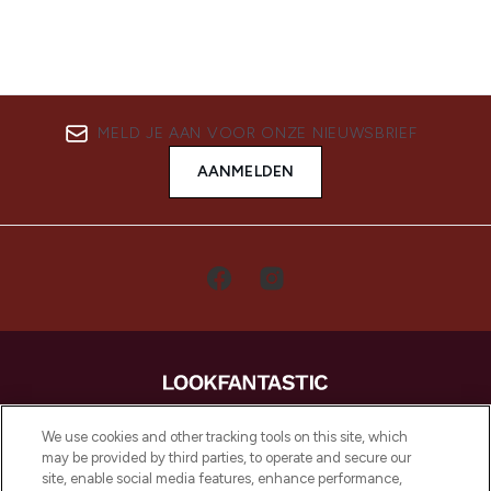
MELD JE AAN VOOR ONZE NIEUWSBRIEF
AANMELDEN
LOOKFANTASTIC is de ultieme online
We use cookies and other tracking tools on this site, which
beautybestemming van Europa, met de
may be provided by third parties, to operate and secure our
beste huidverzorging, haarproducten en
site, enable social media features, enhance performance,