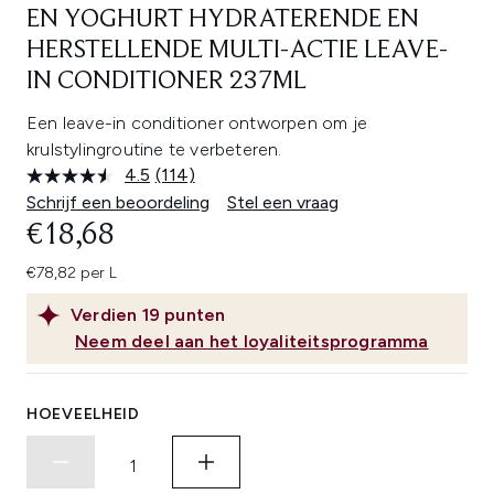
EN YOGHURT HYDRATERENDE EN
HERSTELLENDE MULTI-ACTIE LEAVE-
IN CONDITIONER 237ML
Een leave-in conditioner ontworpen om je
krulstylingroutine te verbeteren.
4.5
(114)
Lees
114
Schrijf een beoordeling
Stel een vraag
beoordelingen.
€18,68
Dezelfde
paginalink.
€78,82 per L
Verdien
19
punten
Neem deel aan het loyaliteitsprogramma
HOEVEELHEID