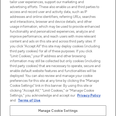
make-up van meer dan 200 topmerken.
tailor user experiences, support our marketing and
Shop online of via de app, met gratis
advertising efforts. These also enable us and third parties to
verzending vanaf €40.
access and record user and activity data, such as IP
addresses and online identifiers, referring URLs, searches
and interactions, browser and device details, and other
Cookie-toestemming
usage information, which may be used to provide enhanced
Do Not Sell or Share My Personal
functionality and personalized experiences, analyze and
Information
improve performance, and reach users with more relevant
content and ads on this site and across third party sites. If
you click “Accept All” this site may deploy cookies (including
HELP & INFORMATIE
third party cookies) for all of these purposes. If you click
“Limit Cookies,” your IP address and other browsing
information may still be collected but only cookies (including
BEDRIJFSINFORMATIE
third party cookies) that are necessary to operate, secure and
enable default website features and functionalities will be
deployed. You can also review and manage your cookie
OVER LOOKFANTASTIC
preferences for this site at any time by clicking the “Manage
Cookie Settings” link in this banner. By using this site or
clicking "Accept All," "Limit Cookies," or "Manage Cookie
Settings," you acknowledge and accept our
Privacy Policy
and
Terms of Use
.
Betaal veilig met
Manage Cookie Settings