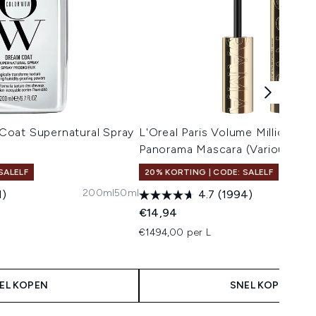
oat Supernatural Spray
L'Oreal Paris Volume Million La
Panorama Mascara (Various Sha
SALELF
20% KORTING | CODE: SALELF
200ml
50ml
1)
4.7
(1994)
 Price:
:
€14,94
€1494,00 per L
EL KOPEN
SNEL KOPEN