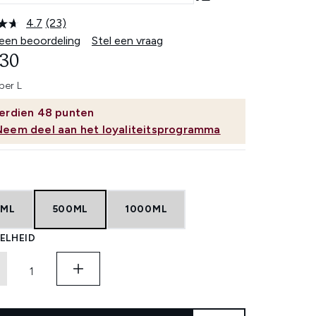
4.7
(23)
Lees
23
 een beoordeling
Stel een vraag
beoordelingen.
,30
Dezelfde
paginalink.
per L
erdien
48
punten
Neem deel aan het loyaliteitsprogramma
0ML
500ML
1000ML
ELHEID