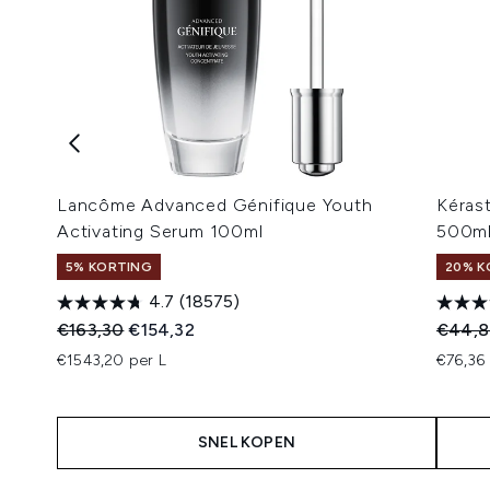
Lancôme Advanced Génifique Youth
Kérast
Activating Serum 100ml
500m
5% KORTING
20% K
4.7
(18575)
Recommended Retail Price:
Huidige prijs:
Recomm
€163,30
€154,32
€44,8
€1543,20 per L
€76,36 
SNEL KOPEN