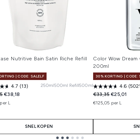
ase Nutritive Bain Satin Riche Refill
Color Wow Dream C
l
200ml
ORTING | CODE: SALELF
30% KORTING | CODE: 
250ml
500ml Refill
500ml
4.7
(13)
4.6
(502
ended Retail Price:
Huidige prijs:
Recommended Retail
Huidige prijs
5
€38,18
€33,35
€25,01
per L
€125,05 per L
SNEL KOPEN
SN