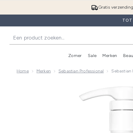
Gratis verzendin
TOT 
Zomer
Sale
Merken
Beau
Enter submenu (Zome
E
Home
Merken
Sebastian Professional
Sebastian 
Now showing image 1 Sebastian Professional Penetra