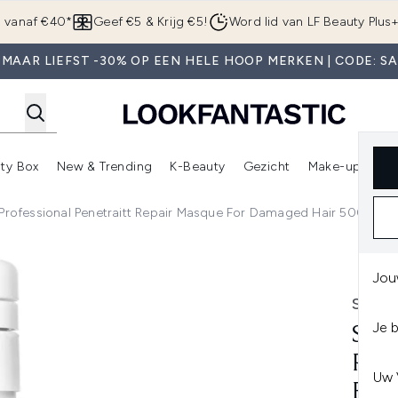
Overslaan naar de hoofdinhou
g vanaf €40*
Geef €5 & Krijg €5!
Word lid van LF Beauty Plus
MAAR LIEFST -30% OP EEN HELE HOOP MERKEN | CODE: S
ty Box
New & Trending
K-Beauty
Gezicht
Make-up
Pa
r)
nter submenu (Sale)
Enter submenu (Merken)
Enter submenu (Beauty Box)
Enter submenu (New & Trending)
Enter submenu (K-Beauty
E
Professional Penetraitt Repair Masque For Damaged Hair 500ml
itt Repair Masque for Damaged Hair 500ml
Jou
SEBA
Je 
SEB
PEN
Uw 
FOR