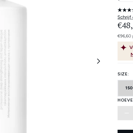
Schrijf
€48
€96,60 
V
SIZE:
15
HOEVE