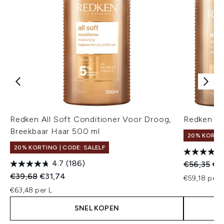
Redken All Soft Conditioner Voor Droog,
Redken Al
Breekbaar Haar 500 ml
20% KORTIN
20% KORTING | CODE: SALELF
4.7
(186)
Recommend
Hui
€56,35
€5
Recommended Retail Price:
Huidige prijs:
€39,68
€31,74
€59,18 per 
€63,48 per L
SNEL KOPEN