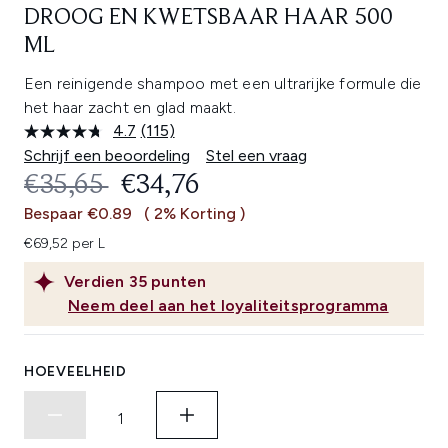
DROOG EN KWETSBAAR HAAR 500
ML
Een reinigende shampoo met een ultrarijke formule die
het haar zacht en glad maakt.
4.7
(115)
Lees
115
Schrijf een beoordeling
Stel een vraag
beoordelingen.
RECOMMENDED RETAIL PRICE:
HUIDIGE PRIJS:
€35,65
€34,76
Dezelfde
paginalink.
Bespaar €0.89
( 2% Korting )
€69,52 per L
Verdien
35
punten
Neem deel aan het loyaliteitsprogramma
HOEVEELHEID