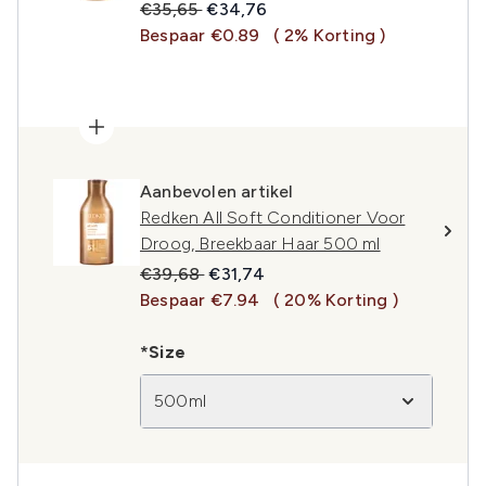
Recommended Retail Price:
Huidige prijs:
€35,65
€34,76
Bespaar €0.89
( 2% Korting )
Aanbevolen artikel
Redken All Soft Conditioner Voor
Droog, Breekbaar Haar 500 ml
Recommended Retail Price:
Huidige prijs:
€39,68
€31,74
Bespaar €7.94
( 20% Korting )
*Size
500ml