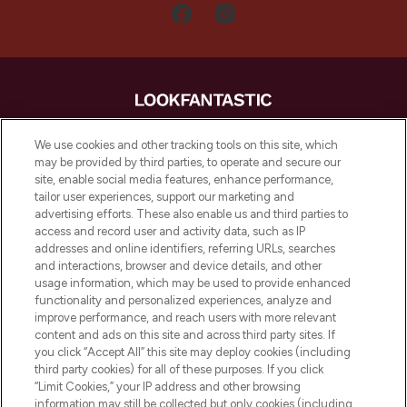
LOOKFANTASTIC is de ultieme online
We use cookies and other tracking tools on this site, which
beautybestemming van Europa, met de
may be provided by third parties, to operate and secure our
beste huidverzorging, haarproducten en
site, enable social media features, enhance performance,
make-up van meer dan 200 topmerken.
tailor user experiences, support our marketing and
Shop online of via de app, met gratis
advertising efforts. These also enable us and third parties to
verzending vanaf €40.
access and record user and activity data, such as IP
addresses and online identifiers, referring URLs, searches
and interactions, browser and device details, and other
Cookie-toestemming
usage information, which may be used to provide enhanced
Do Not Sell or Share My Personal
functionality and personalized experiences, analyze and
Information
improve performance, and reach users with more relevant
content and ads on this site and across third party sites. If
you click “Accept All” this site may deploy cookies (including
HELP & INFORMATIE
third party cookies) for all of these purposes. If you click
“Limit Cookies,” your IP address and other browsing
information may still be collected but only cookies (including