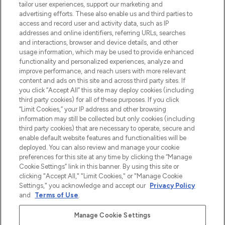
make-up van meer dan 200 topmerken.
tailor user experiences, support our marketing and
Shop online of via de app, met gratis
advertising efforts. These also enable us and third parties to
verzending vanaf €40.
access and record user and activity data, such as IP
addresses and online identifiers, referring URLs, searches
and interactions, browser and device details, and other
Cookie-toestemming
usage information, which may be used to provide enhanced
Do Not Sell or Share My Personal
functionality and personalized experiences, analyze and
Information
improve performance, and reach users with more relevant
content and ads on this site and across third party sites. If
you click “Accept All” this site may deploy cookies (including
HELP & INFORMATIE
third party cookies) for all of these purposes. If you click
“Limit Cookies,” your IP address and other browsing
information may still be collected but only cookies (including
BEDRIJFSINFORMATIE
third party cookies) that are necessary to operate, secure and
enable default website features and functionalities will be
deployed. You can also review and manage your cookie
OVER LOOKFANTASTIC
preferences for this site at any time by clicking the “Manage
Cookie Settings” link in this banner. By using this site or
clicking "Accept All," "Limit Cookies," or "Manage Cookie
Settings," you acknowledge and accept our
Privacy Policy
and
Terms of Use
.
Betaal veilig met
Manage Cookie Settings