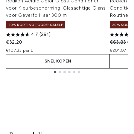
Redken Acidic Color Gloss Conditioner
Redken Ac
voor Kleurbescherming, Glasachtige Glans
Condition
voor Geverfd Haar 300 ml
Routine fo
20% KORTING | CODE: SALELF
20% KORTIN
4.7
(291)
Recommend
Hui
€32,20
€63,83
€6
€107,33 per L
€201,07 per
SNEL KOPEN
Showing slide 1