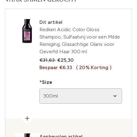
VAAK SAMEN GEKOCHT
Dit artikel
Redken Acidic Color Gloss
Shampoo, Sulfaatvrij voor een Milde
Reiniging, Glasachtige Glans voor
Geverfd Haar 300 ml
Recommended Retail Price:
Huidige prijs:
€31,63
€25,30
Bespaar €6.33
( 20% Korting )
*Size
300ml
Aanbevolen artikel