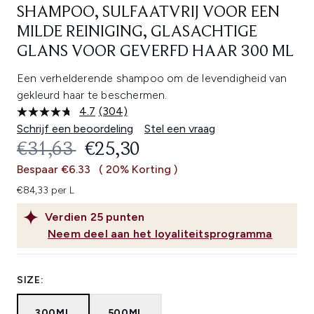
SHAMPOO, SULFAATVRIJ VOOR EEN
MILDE REINIGING, GLASACHTIGE
GLANS VOOR GEVERFD HAAR 300 ML
Een verhelderende shampoo om de levendigheid van
gekleurd haar te beschermen.
4.7
(304)
Lees
304
Schrijf een beoordeling
Stel een vraag
beoordelingen.
RECOMMENDED RETAIL PRICE:
HUIDIGE PRIJS:
€31,63
€25,30
Dezelfde
paginalink.
Bespaar €6.33
( 20% Korting )
€84,33 per L
Verdien
25
punten
Neem deel aan het loyaliteitsprogramma
SIZE:
300ML
500ML