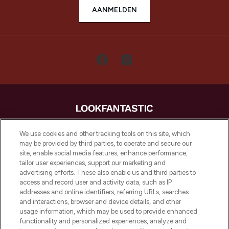
AANMELDEN
LOOKFANTASTIC is de ultieme online
We use cookies and other tracking tools on this site, which
beautybestemming van Europa, met de
may be provided by third parties, to operate and secure our
beste huidverzorging, haarproducten en
site, enable social media features, enhance performance,
make-up van meer dan 200 topmerken.
tailor user experiences, support our marketing and
Shop online of via de app, met gratis
advertising efforts. These also enable us and third parties to
verzending vanaf €40.
access and record user and activity data, such as IP
addresses and online identifiers, referring URLs, searches
and interactions, browser and device details, and other
Cookie-toestemming
usage information, which may be used to provide enhanced
Do Not Sell or Share My Personal
functionality and personalized experiences, analyze and
Information