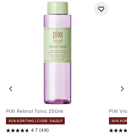
PIXI Retinol Tonic 250ml
PIXI Vita
30% KORTING | CODE: SALELF
30% KORTIN
4.7
(49)