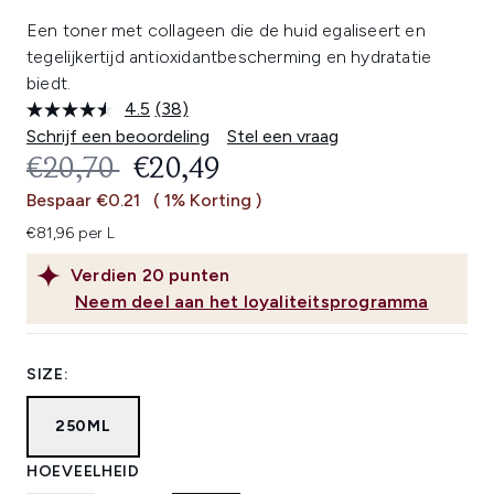
Een toner met collageen die de huid egaliseert en
tegelijkertijd antioxidantbescherming en hydratatie
biedt.
4.5
(38)
Lees
38
Schrijf een beoordeling
Stel een vraag
beoordelingen.
RECOMMENDED RETAIL PRICE:
HUIDIGE PRIJS:
€20,70
€20,49
Dezelfde
paginalink.
Bespaar €0.21
( 1% Korting )
€81,96 per L
Verdien
20
punten
Neem deel aan het loyaliteitsprogramma
SIZE:
250ML
HOEVEELHEID