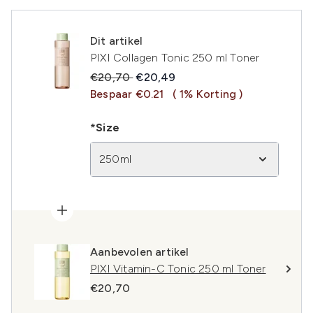
Dit artikel
PIXI Collagen Tonic 250 ml Toner
Recommended Retail Price:
Huidige prijs:
€20,70
€20,49
Bespaar €0.21
( 1% Korting )
*Size
250ml
Aanbevolen artikel
PIXI Vitamin-C Tonic 250 ml Toner
€20,70