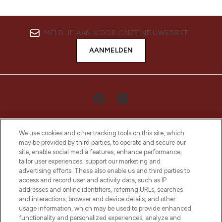
MELD JE AAN VOOR ONZE NIEUWSBRIEF
AANMELDEN
We use cookies and other tracking tools on this site, which
may be provided by third parties, to operate and secure our
site, enable social media features, enhance performance,
tailor user experiences, support our marketing and
LOOKFANTASTIC is de ultieme online
advertising efforts. These also enable us and third parties to
beautybestemming van Europa, met de
access and record user and activity data, such as IP
beste huidverzorging, haarproducten en
addresses and online identifiers, referring URLs, searches
make-up van meer dan 200 topmerken.
and interactions, browser and device details, and other
Shop online of via de app, met gratis
usage information, which may be used to provide enhanced
verzending vanaf €40.
functionality and personalized experiences, analyze and