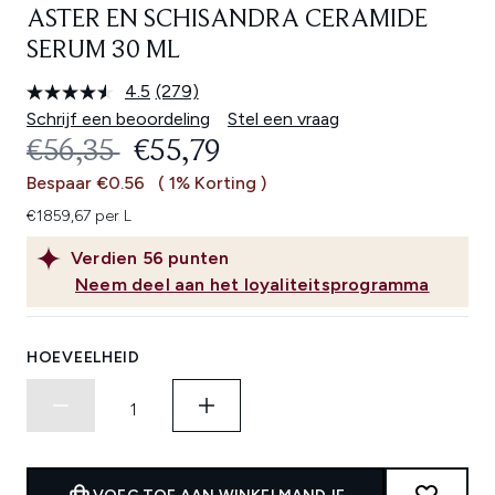
ASTER EN SCHISANDRA CERAMIDE
SERUM 30 ML
4.5
(279)
Lees
279
Schrijf een beoordeling
Stel een vraag
beoordelingen.
RECOMMENDED RETAIL PRICE:
HUIDIGE PRIJS:
€56,35
€55,79
Dezelfde
paginalink.
Bespaar €0.56
( 1% Korting )
€1859,67 per L
Verdien
56
punten
Neem deel aan het loyaliteitsprogramma
HOEVEELHEID