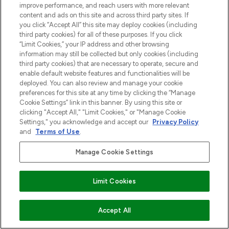
improve performance, and reach users with more relevant
content and ads on this site and across third party sites. If
Cookie-toestemming
you click “Accept All” this site may deploy cookies (including
Do Not Sell or Share My Personal
third party cookies) for all of these purposes. If you click
Information
“Limit Cookies,” your IP address and other browsing
information may still be collected but only cookies (including
third party cookies) that are necessary to operate, secure and
HELP & INFORMATIE
enable default website features and functionalities will be
deployed. You can also review and manage your cookie
preferences for this site at any time by clicking the “Manage
BEDRIJFSINFORMATIE
Cookie Settings” link in this banner. By using this site or
clicking "Accept All," "Limit Cookies," or "Manage Cookie
Settings," you acknowledge and accept our
Privacy Policy
OVER LOOKFANTASTIC
and
Terms of Use
.
Manage Cookie Settings
Betaal veilig met
Limit Cookies
VOEG TOE AAN WINKELMANDJE
Accept All