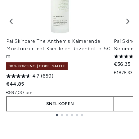
Pai Skincare The Anthemis Kalmerende
Pai Skinca
Moisturizer met Kamille en Rozenbottel 50
Serum met
ml
€56,35
30% KORTING | CODE: SALELF
€1878,33 pe
4.7
(659)
€44,85
€897,00 per L
SNEL KOPEN
Showing slide 1