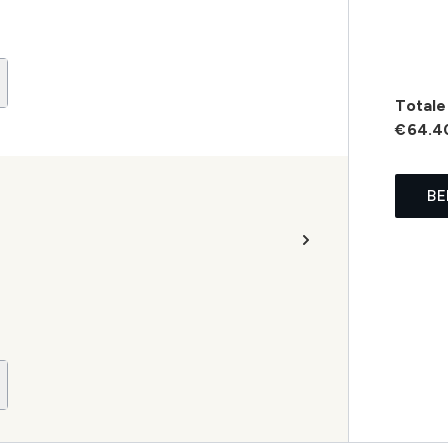
Totale 
€64.4
BE