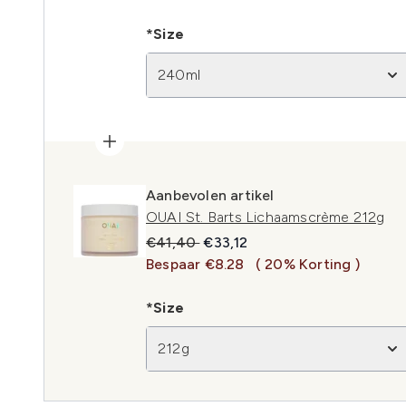
*Size
240ml
Aanbevolen artikel
OUAI St. Barts Lichaamscrème 212g
Recommended Retail Price:
Huidige prijs:
€41,40
€33,12
Bespaar €8.28
( 20% Korting )
*Size
212g