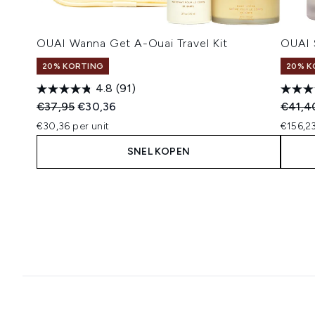
OUAI Wanna Get A-Ouai Travel Kit
OUAI 
20% KORTING
20% K
4.8
(91)
Recommended Retail Price:
Huidige prijs:
Recomm
€37,95
€30,36
€41,4
€30,36 per unit
€156,2
SNEL KOPEN
Showing slide 1