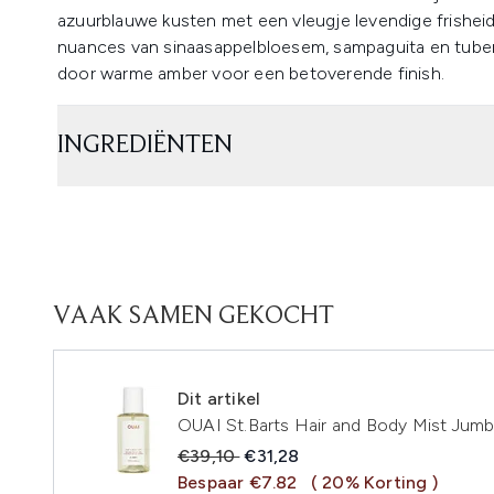
azuurblauwe kusten met een vleugje levendige frisheid.
nuances van sinaasappelbloesem, sampaguita en tuber
door warme amber voor een betoverende finish.
INGREDIËNTEN
VAAK SAMEN GEKOCHT
Dit artikel
OUAI St.Barts Hair and Body Mist Jumb
Recommended Retail Price:
Huidige prijs:
€39,10
€31,28
Bespaar €7.82
( 20% Korting )