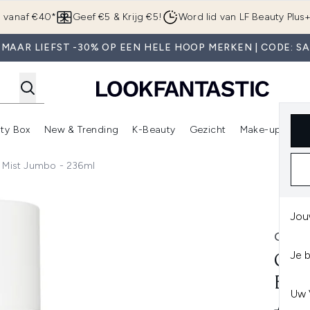
Overslaan naar de hoofdinhou
g vanaf €40*
Geef €5 & Krijg €5!
Word lid van LF Beauty Plus
MAAR LIEFST -30% OP EEN HELE HOOP MERKEN | CODE: S
ty Box
New & Trending
K-Beauty
Gezicht
Make-up
Pa
r)
nter submenu (Sale)
Enter submenu (Merken)
Enter submenu (Beauty Box)
Enter submenu (New & Trending)
Enter submenu (K-Beauty
E
y Mist Jumbo - 236ml
st Jumbo - 236ml
Jou
OUAI
Je 
OUA
BOD
Uw 