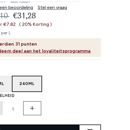
4.6
(128)
Lees
128
 een beoordeling
Stel een vraag
beoordelingen.
OMMENDED RETAIL PRICE:
HUIDIGE PRIJS:
,10
€31,28
Dezelfde
paginalink.
r €7.82
( 20% Korting )
 per L
erdien
31
punten
Neem deel aan het loyaliteitsprogramma
ML
240ML
ELHEID