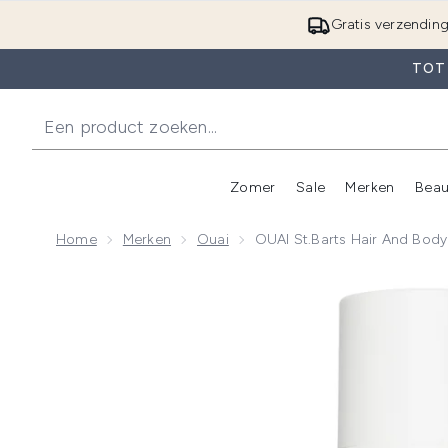
Gratis verzendin
TOT 
Zomer
Sale
Merken
Beau
Enter submenu (Zome
E
Home
Merken
Ouai
OUAI St.Barts Hair And Bod
Now showing image 1 OUAI St.Barts Hair and Body Mi