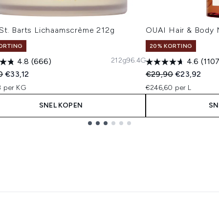
St. Barts Lichaamscrème 212g
OUAI Hair & Body M
ORTING
20% KORTING
212g
96.4G
4.8
(666)
4.6
(1107
ended Retail Price:
Huidige prijs:
Recommended Retail
Huidige prij
0
€33,12
€29,90
€23,92
3 per KG
€246,60 per L
SNEL KOPEN
SN