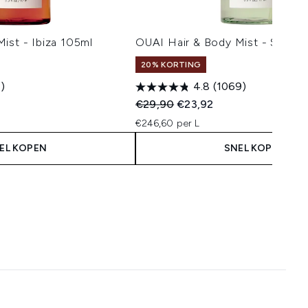
ist - Ibiza 105ml
OUAI Hair & Body Mist - Santor
20% KORTING
)
4.8
(1069)
 Price:
s:
Recommended Retail Price:
Huidige prijs:
€29,90
€23,92
€246,60 per L
EL KOPEN
SNEL KOPEN