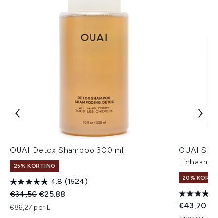
OUAI Detox Shampoo 300 ml
OUAI St. 
Lichaams
25% KORTING
20% KORTI
4.8
(1524)
Recommended Retail Price:
Huidige prijs:
€34,50
€25,88
Recommend
Hu
€43,70
€3
€86,27 per L