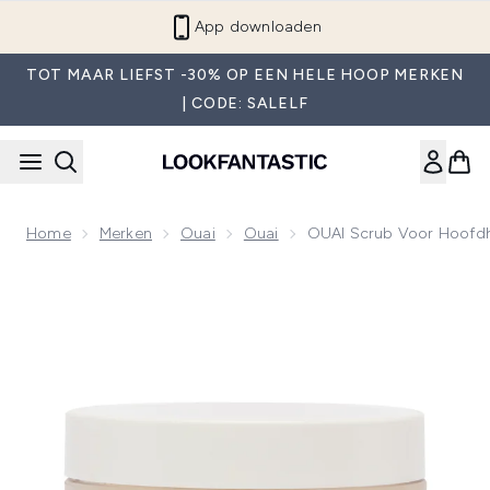
Overslaan naar de hoofdinhou
App downloaden
TOT MAAR LIEFST -30% OP EEN HELE HOOP MERKEN
| CODE: SALELF
Home
Merken
Ouai
Ouai
OUAI Scrub Voor Hoofdh
Now showing image 1 OUAI Scrub voor Hoofdhuid en Licha