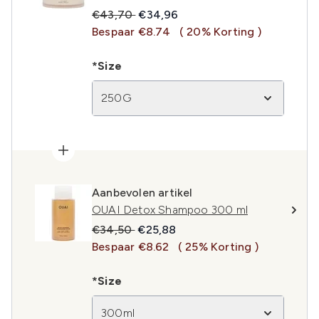
Recommended Retail Price:
Huidige prijs:
€43,70
€34,96
Bespaar €8.74
( 20% Korting )
*Size
250G
Aanbevolen artikel
OUAI Detox Shampoo 300 ml
Recommended Retail Price:
Huidige prijs:
€34,50
€25,88
Bespaar €8.62
( 25% Korting )
*Size
300ml