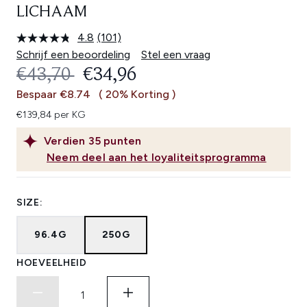
LICHAAM
4.8
(101)
Lees
101
Schrijf een beoordeling
Stel een vraag
beoordelingen.
RECOMMENDED RETAIL PRICE:
HUIDIGE PRIJS:
€43,70
€34,96
Dezelfde
paginalink.
Bespaar €8.74
( 20% Korting )
€139,84 per KG
Verdien
35
punten
Neem deel aan het loyaliteitsprogramma
SIZE:
96.4G
250G
HOEVEELHEID