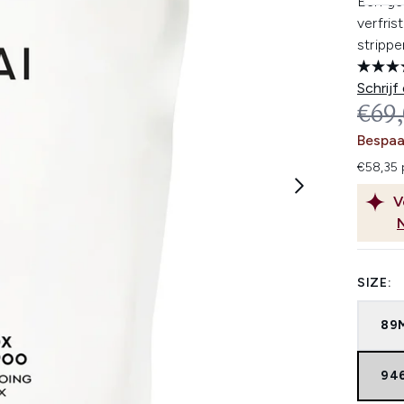
Een ge
verfris
strippe
Schrijf
REC
€69
Bespaa
€58,35 
V
SIZE:
89
94