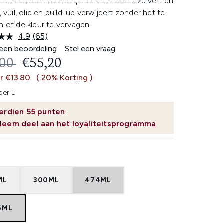
concentreerde shampoo die het haar zuivert en
t, vuil, olie en build-up verwijdert zonder het te
n of de kleur te vervagen.
4.9
(65)
Lees
65
 een beoordeling
Stel een vraag
beoordelingen.
OMMENDED RETAIL PRICE:
HUIDIGE PRIJS:
,00
€55,20
Dezelfde
paginalink.
r €13.80
( 20% Korting )
per L
erdien
55
punten
Neem deel aan het loyaliteitsprogramma
ML
300ML
474ML
6ML