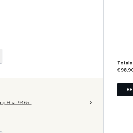
Totale 
€98.9
BE
ang Haar 946ml