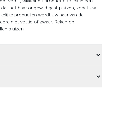
t verhit, wikkelt dit product elke lok in een
dat het haar ongewild gaat pluizen, zodat uw
ruikelijke producten wordt uw haar van de
erd niet vettig of zwaar. Reken op
len pluizen.