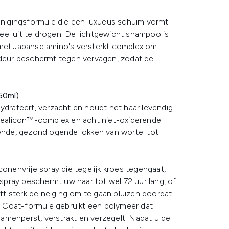
einigingsformule die een luxueus schuim vormt
eel uit te drogen. De lichtgewicht shampoo is
 met Japanse amino's versterkt complex om
 kleur beschermt tegen vervagen, zodat de
250ml)
hydrateert, verzacht en houdt het haar levendig.
ealicon™-complex en acht niet-oxiderende
lende, gezond ogende lokken van wortel tot
conenvrije spray die tegelijk kroes tegengaat,
 spray beschermt uw haar tot wel 72 uur lang, of
t sterk de neiging om te gaan pluizen doordat
 Coat-formule gebruikt een polymeer dat
amenperst, verstrakt en verzegelt. Nadat u de