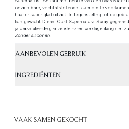
Supernatural Sealant met behulp van een haardroger heb
onzichtbare, vochtafstotende sluier om te voorkomen 
haar er super glad uitziet. In tegenstelling tot de geb
lichtgewicht Dream Coat Supernatural Spray gegarande
jaloersmakende glanzende haren die dagenlang niet zul
Zonder siliconen.
AANBEVOLEN GEBRUIK
INGREDIËNTEN
VAAK SAMEN GEKOCHT