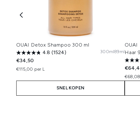
OUAI Detox Shampoo 300 ml
OUAI 
300ml
89ml
4.8
(1524)
Haar 
€34,50
€64,
€115,00 per L
€68,08
SNEL KOPEN
Showing slide 1