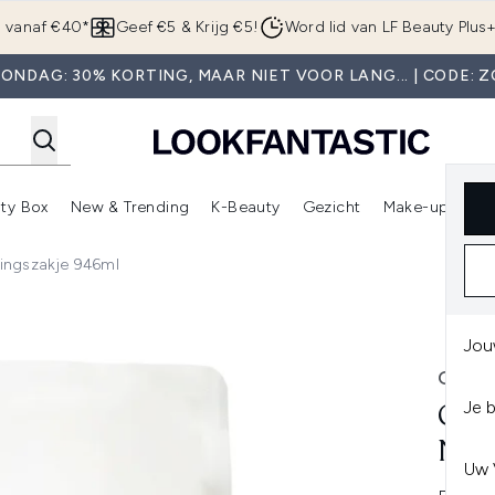
Overslaan naar de hoofdinhou
g vanaf €40*
Geef €5 & Krijg €5!
Word lid van LF Beauty Plus
ONDAG: 30% KORTING, MAAR NIET VOOR LANG... | CODE: 
ty Box
New & Trending
K-Beauty
Gezicht
Make-up
Pa
r)
nter submenu (Sale)
Enter submenu (Merken)
Enter submenu (Beauty Box)
Enter submenu (New & Trending)
Enter submenu (K-Beauty
E
ingszakje 946ml
szakje 946ml
Jou
OUAI
Je 
OUA
NAV
Uw 