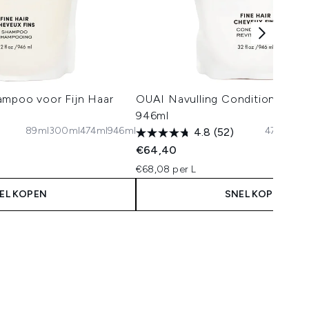
ampoo voor Fijn Haar
OUAI Navulling Conditioner voo
946ml
89ml
300ml
474ml
946ml
474ml
30
4.8
(52)
€64,40
€68,08 per L
EL KOPEN
SNEL KOPEN