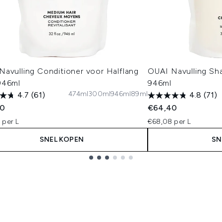
Navulling Conditioner voor Halflang
OUAI Navulling Sh
946ml
946ml
474ml
300ml
946ml
89ml
4.7
(61)
4.8
(71)
40
€64,40
 per L
€68,08 per L
SNEL KOPEN
SN