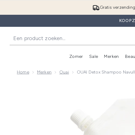
Gratis verzendin
KOOPZ
Zomer
Sale
Merken
Beau
Enter submenu (Zome
E
Home
Merken
Ouai
OUAI Detox Shampoo Navull
Now showing image 1 OUAI Detox Shampoo Navulling