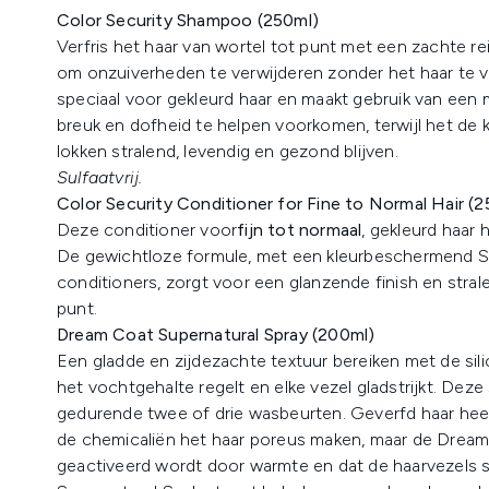
Color Security Shampoo (250ml)
Verfris het haar van wortel tot punt met een zachte r
om onzuiverheden te verwijderen zonder het haar te v
speciaal voor gekleurd haar en maakt gebruik van een
breuk en dofheid te helpen voorkomen, terwijl het de
lokken stralend, levendig en gezond blijven.
Sulfaatvrij.
Color Security Conditioner for Fine to Normal Hair (
Deze conditioner voor
fijn tot normaal
, gekleurd haar 
De gewichtloze formule, met een kleurbeschermend S
conditioners, zorgt voor een glanzende finish en stra
punt.
Dream Coat Supernatural Spray (200ml)
Een gladde en zijdezachte textuur bereiken met de sili
het vochtgehalte regelt en elke vezel gladstrijkt. Deze
gedurende twee of drie wasbeurten. Geverfd haar heef
de chemicaliën het haar poreus maken, maar de Dream
geactiveerd wordt door warmte en dat de haarvezels s