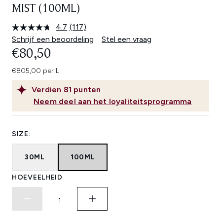
MIST (100ML)
4.7
(117)
Lees
117
Schrijf een beoordeling
Stel een vraag
beoordelingen.
€80,50
Dezelfde
paginalink.
€805,00 per L
Verdien
81
punten
Neem deel aan het loyaliteitsprogramma
SIZE:
30ML
100ML
HOEVEELHEID