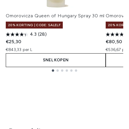
Omorovicza Queen of Hungary Spray 30 ml
Omorovicz
20% KORTING | CODE: SALELF
20% KORTIN
4.3
(28)
€25,30
€80,50
€843,33 per L
€536,67 per
SNEL KOPEN
Showing slide 1