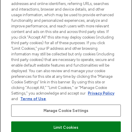
addresses and online identifiers, referring URLs, searches
and interactions, browser and device details, and other
Cookie-toestemming
usage information, which may be used to provide enhanced
Do Not Sell or Share My Personal
functionality and personalized experiences, analyze and
Information
improve performance, and reach users with more relevant
content and ads on this site and across third party sites. If
you click “Accept All” this site may deploy cookies (including
HELP & INFORMATIE
third party cookies) for all of these purposes. If you click
“Limit Cookies,” your IP address and other browsing
information may still be collected but only cookies (including
BEDRIJFSINFORMATIE
third party cookies) that are necessary to operate, secure and
enable default website features and functionalities will be
deployed. You can also review and manage your cookie
OVER LOOKFANTASTIC
preferences for this site at any time by clicking the “Manage
Cookie Settings” link in this banner. By using this site or
clicking "Accept All," "Limit Cookies," or "Manage Cookie
Settings," you acknowledge and accept our
Privacy Policy
and
Terms of Use
.
Betaal veilig met
Manage Cookie Settings
Limit Cookies