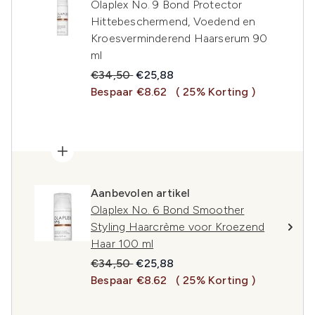
Olaplex No. 9 Bond Protector
Hittebeschermend, Voedend en
Kroesverminderend Haarserum 90
ml
Recommended Retail Price:
Huidige prijs:
€34,50
€25,88
Bespaar €8.62
( 25% Korting )
Aanbevolen artikel
Olaplex No. 6 Bond Smoother
Styling Haarcrème voor Kroezend
Haar 100 ml
Recommended Retail Price:
Huidige prijs:
€34,50
€25,88
Bespaar €8.62
( 25% Korting )