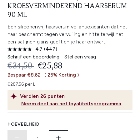
KROESVERMINDEREND HAARSERUM
90 ML
Een siliconenvrij haarserum vol antioxidanten dat het
haar beschermt tegen vervuiling en hitte terwijl het
een satijnen glans geeft en je haar ontwart.
4.7
(447)
Lees
447
Schrijf een beoordeling
Stel een vraag
beoordelingen.
RECOMMENDED RETAIL PRICE:
HUIDIGE PRIJS:
€34,50
€25,88
Dezelfde
paginalink.
Bespaar €8.62
( 25% Korting )
€287,56 per L
Verdien
26
punten
Neem deel aan het loyaliteitsprogramma
HOEVEELHEID