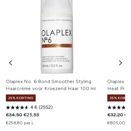
Olaplex No. 6 Bond Smoother Styling
Olaplex N
Haarcrème voor Kroezend Haar 100 ml
Heat Prote
25% KORTING
25% KORTI
4.6
(2552)
Recommended Retail Price:
Huidige prijs:
Recommend
Hui
€34,50
€25,88
€32,20
€2
€258,80 per L
€805,00 pe