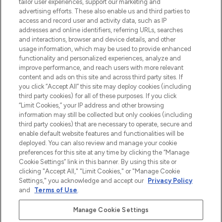
make-up van meer dan 200 topmerken.
tailor user experiences, support our marketing and
Shop online of via de app, met gratis
advertising efforts. These also enable us and third parties to
verzending vanaf €40.
access and record user and activity data, such as IP
addresses and online identifiers, referring URLs, searches
and interactions, browser and device details, and other
Cookie-toestemming
usage information, which may be used to provide enhanced
Do Not Sell or Share My Personal
functionality and personalized experiences, analyze and
Information
improve performance, and reach users with more relevant
content and ads on this site and across third party sites. If
you click “Accept All” this site may deploy cookies (including
HELP & INFORMATIE
third party cookies) for all of these purposes. If you click
“Limit Cookies,” your IP address and other browsing
information may still be collected but only cookies (including
BEDRIJFSINFORMATIE
third party cookies) that are necessary to operate, secure and
enable default website features and functionalities will be
deployed. You can also review and manage your cookie
OVER LOOKFANTASTIC
preferences for this site at any time by clicking the “Manage
Cookie Settings” link in this banner. By using this site or
clicking "Accept All," "Limit Cookies," or "Manage Cookie
Settings," you acknowledge and accept our
Privacy Policy
and
Terms of Use
.
Betaal veilig met
Manage Cookie Settings