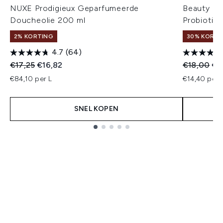
NUXE Prodigieux Geparfumeerde
Beauty of
Doucheolie 200 ml
Probiotic
2% KORTING
30% KORTIN
4.7
(64)
Recommended Retail Price:
Huidige prijs:
Recommend
Hui
€17,25
€16,82
€18,00
€1
€84,10 per L
€14,40 per u
SNEL KOPEN
Showing slide 1