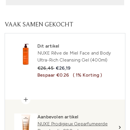
VAAK SAMEN GEKOCHT
Dit artikel
NUXE Rêve de Miel Face and Body
Ultra-Rich Cleansing Gel (400ml)
Recommended Retail Price:
Huidige prijs:
€26,45
€26,19
Bespaar €0.26
( 1% Korting )
Aanbevolen artikel
NUXE Prodigieux Geparfumeerde