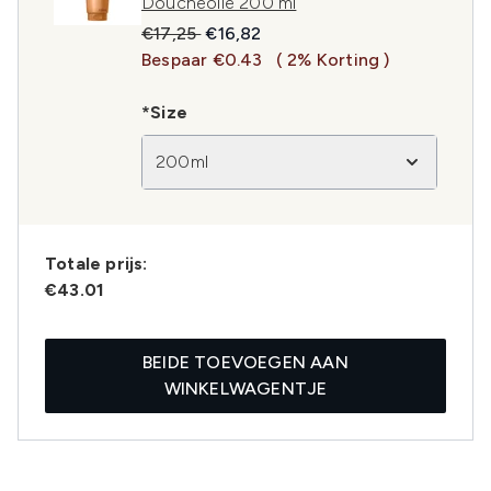
Doucheolie 200 ml
Recommended Retail Price:
Huidige prijs:
€17,25
€16,82
Bespaar €0.43
( 2% Korting )
*Size
200ml
Totale prijs:
€43.01
BEIDE TOEVOEGEN AAN
WINKELWAGENTJE