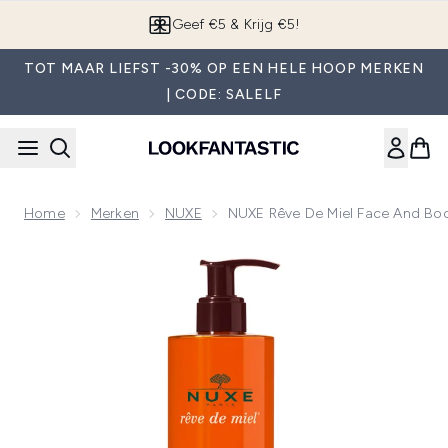
Overslaan naar de hoofdinhou
App downloaden
TOT MAAR LIEFST -30% OP EEN HELE HOOP MERKEN
| CODE: SALELF
Home
Merken
NUXE
NUXE Rêve De Miel Face And Bod
Now showing image 1 NUXE Rêve de Miel Face and Body Ultr