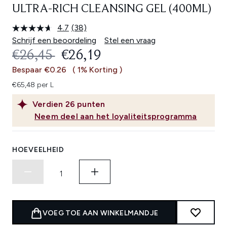
ULTRA-RICH CLEANSING GEL (400ML)
4.7
(38)
Lees
38
Schrijf een beoordeling
Stel een vraag
beoordelingen.
RECOMMENDED RETAIL PRICE:
HUIDIGE PRIJS:
€26,45
€26,19
Dezelfde
paginalink.
Bespaar €0.26
( 1% Korting )
€65,48 per L
Verdien
26
punten
Neem deel aan het loyaliteitsprogramma
HOEVEELHEID
VOEG TOE AAN WINKELMANDJE