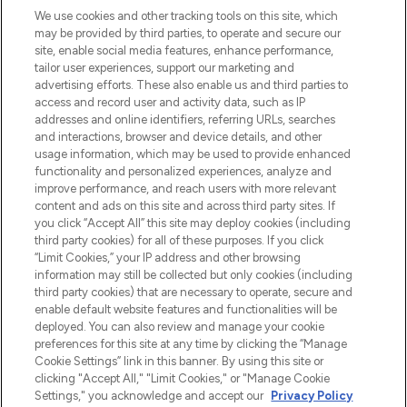
LOOKFANTASTIC is de ultieme online
We use cookies and other tracking tools on this site, which
beautybestemming van Europa, met de
may be provided by third parties, to operate and secure our
beste huidverzorging, haarproducten en
site, enable social media features, enhance performance,
make-up van meer dan 200 topmerken.
tailor user experiences, support our marketing and
Shop online of via de app, met gratis
advertising efforts. These also enable us and third parties to
verzending vanaf €40.
access and record user and activity data, such as IP
addresses and online identifiers, referring URLs, searches
and interactions, browser and device details, and other
Cookie-toestemming
usage information, which may be used to provide enhanced
Do Not Sell or Share My Personal
functionality and personalized experiences, analyze and
Information
improve performance, and reach users with more relevant
content and ads on this site and across third party sites. If
you click “Accept All” this site may deploy cookies (including
HELP & INFORMATIE
third party cookies) for all of these purposes. If you click
“Limit Cookies,” your IP address and other browsing
information may still be collected but only cookies (including
BEDRIJFSINFORMATIE
third party cookies) that are necessary to operate, secure and
enable default website features and functionalities will be
deployed. You can also review and manage your cookie
OVER LOOKFANTASTIC
preferences for this site at any time by clicking the “Manage
Cookie Settings” link in this banner. By using this site or
clicking "Accept All," "Limit Cookies," or "Manage Cookie
Settings," you acknowledge and accept our
Privacy Policy