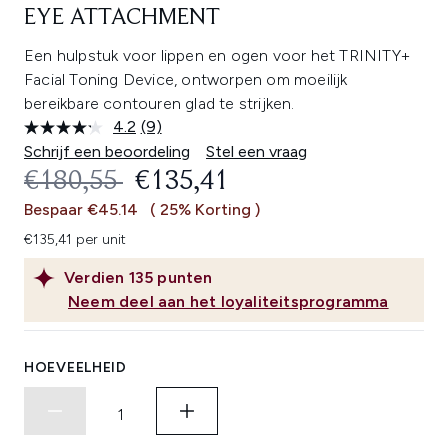
EYE ATTACHMENT
Een hulpstuk voor lippen en ogen voor het TRINITY+
Facial Toning Device, ontworpen om moeilijk
bereikbare contouren glad te strijken.
4.2
(9)
Lees
9
Schrijf een beoordeling
Stel een vraag
beoordelingen.
RECOMMENDED RETAIL PRICE:
HUIDIGE PRIJS:
€180,55
€135,41
Dezelfde
paginalink.
Bespaar €45.14
( 25% Korting )
€135,41 per unit
Verdien
135
punten
Neem deel aan het loyaliteitsprogramma
HOEVEELHEID