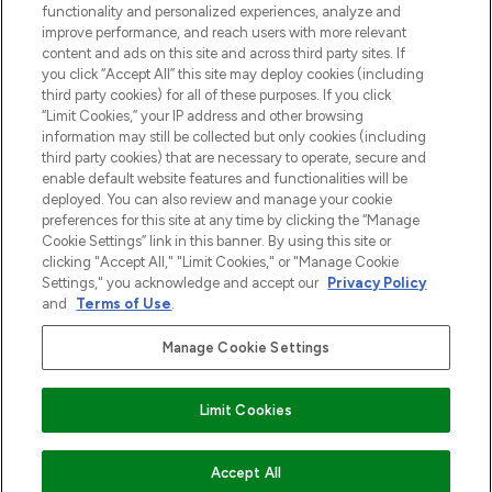
Do Not Sell or Share My Personal
functionality and personalized experiences, analyze and
Information
improve performance, and reach users with more relevant
content and ads on this site and across third party sites. If
you click “Accept All” this site may deploy cookies (including
HELP & INFORMATIE
third party cookies) for all of these purposes. If you click
“Limit Cookies,” your IP address and other browsing
information may still be collected but only cookies (including
BEDRIJFSINFORMATIE
third party cookies) that are necessary to operate, secure and
enable default website features and functionalities will be
deployed. You can also review and manage your cookie
OVER LOOKFANTASTIC
preferences for this site at any time by clicking the “Manage
Cookie Settings” link in this banner. By using this site or
clicking "Accept All," "Limit Cookies," or "Manage Cookie
Settings," you acknowledge and accept our
Privacy Policy
and
Terms of Use
.
Betaal veilig met
Manage Cookie Settings
Limit Cookies
2026 THG Beauty Europe GmbH Maximilianstrasse 54 80538 Munich
VOEG TOE AAN WINKELMANDJE
Accept All