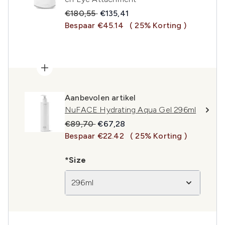
Recommended Retail Price:
Huidige prijs:
€180,55
€135,41
Bespaar €45.14
( 25% Korting )
Aanbevolen artikel
NuFACE Hydrating Aqua Gel 296ml
Recommended Retail Price:
Huidige prijs:
€89,70
€67,28
Bespaar €22.42
( 25% Korting )
*Size
296ml