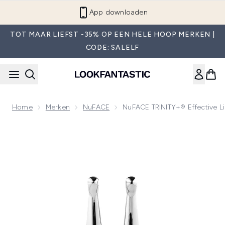
Overslaan naar de hoofdinhou
App downloaden
TOT MAAR LIEFST -35% OP EEN HELE HOOP MERKEN |
CODE: SALELF
Home
Merken
NuFACE
NuFACE TRINITY+® Effective L
Now showing image 1 NuFACE TRINITY+® Effective Lip en 