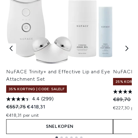
NuFACE Trinity+ and Effective Lip and Eye
NuFACE H
Attachment Set
25% KORTI
35% KORTING | CODE: SALELF
4.4
(299)
Recommend
Hu
€89,70
€6
Recommended Retail Price:
Huidige prijs:
€557,75
€418,31
€227,30 per
€418,31 per unit
SNEL KOPEN