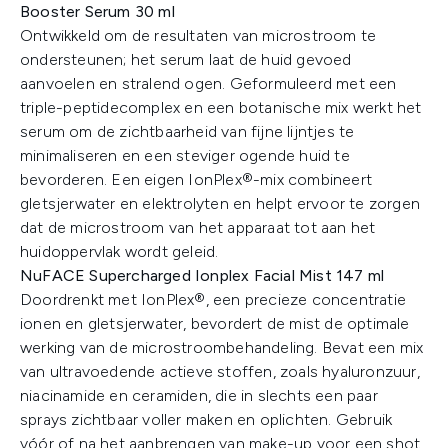
Booster Serum 30 ml
Ontwikkeld om de resultaten van microstroom te
ondersteunen; het serum laat de huid gevoed
aanvoelen en stralend ogen. Geformuleerd met een
triple-peptidecomplex en een botanische mix werkt het
serum om de zichtbaarheid van fijne lijntjes te
minimaliseren en een steviger ogende huid te
bevorderen. Een eigen IonPlex®-mix combineert
gletsjerwater en elektrolyten en helpt ervoor te zorgen
dat de microstroom van het apparaat tot aan het
huidoppervlak wordt geleid.
NuFACE Supercharged Ionplex Facial Mist 147 ml
Doordrenkt met IonPlex®, een precieze concentratie
ionen en gletsjerwater, bevordert de mist de optimale
werking van de microstroombehandeling. Bevat een mix
van ultravoedende actieve stoffen, zoals hyaluronzuur,
niacinamide en ceramiden, die in slechts een paar
sprays zichtbaar voller maken en oplichten. Gebruik
vóór of na het aanbrengen van make-up voor een shot