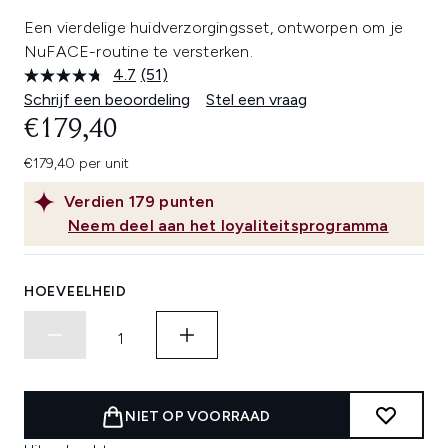
Een vierdelige huidverzorgingsset, ontworpen om je
NuFACE-routine te versterken.
4.7
(51)
Lees
51
Schrijf een beoordeling
Stel een vraag
beoordelingen.
€179,40
Dezelfde
paginalink.
€179,40 per unit
Verdien
179
punten
Neem deel aan het loyaliteitsprogramma
HOEVEELHEID
NIET OP VOORRAAD