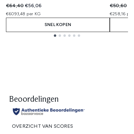
Recommended Retail Price:
Huidige prijs:
Recommend
Hu
€64,40
€56,06
€50,60
€3
€6093,48 per KG
€258,16 per
SNEL KOPEN
Showing slide 1