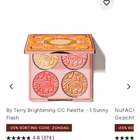
By Terry Brightening CC Palette - 1.Sunny
NuFACE S
Flash
Gezichtsn
-25% KORTING CODE: ZONDAG
-25% KORT
4.8
(374)