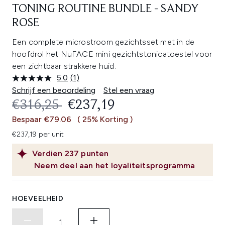
TONING ROUTINE BUNDLE - SANDY
ROSE
Een complete microstroom gezichtsset met in de
hoofdrol het NuFACE mini gezichtstonicatoestel voor
een zichtbaar strakkere huid.
5.0
(1)
Lees
1
Schrijf een beoordeling
Stel een vraag
beoordeling.
RECOMMENDED RETAIL PRICE:
HUIDIGE PRIJS:
€316,25
€237,19
Dezelfde
paginalink.
Bespaar €79.06
( 25% Korting )
€237,19 per unit
Verdien
237
punten
Neem deel aan het loyaliteitsprogramma
HOEVEELHEID