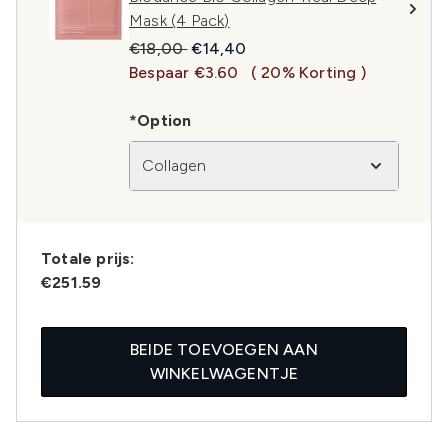
Mask (4 Pack)
Recommended Retail Price:
Huidige prijs:
€18,00
€14,40
Bespaar €3.60
( 20% Korting )
*Option
Collagen
Totale prijs:
€251.59
BEIDE TOEVOEGEN AAN
WINKELWAGENTJE