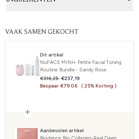
VAAK SAMEN GEKOCHT
Dit artikel
NuFACE MINI+ Petite Facial Toning
Routine Bundle - Sandy Rose
Recommended Retail Price:
Huidige prijs:
€316,25
€237,19
Bespaar €79.06
( 25% Korting )
Aanbevolen artikel
Biodance Bio Collagen-Real Deep