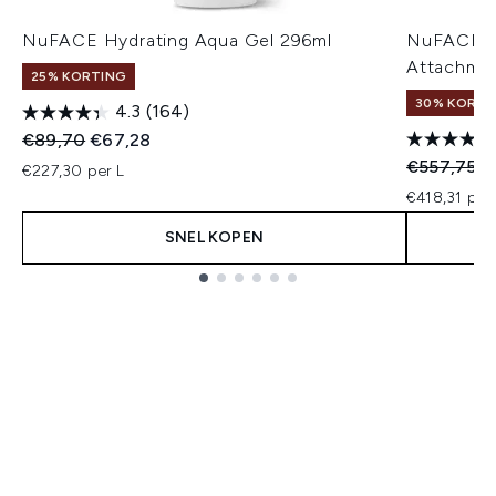
NuFACE Hydrating Aqua Gel 296ml
NuFACE Tr
Attachme
25% KORTING
30% KORTIN
4.3
(164)
Recommended Retail Price:
Huidige prijs:
€89,70
€67,28
Recommend
Hu
€557,75
€
€227,30 per L
€418,31 per 
SNEL KOPEN
Showing slide 1