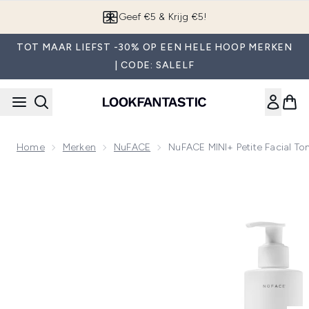
Overslaan naar de hoofdinhou
Geef €5 & Krijg €5!
TOT MAAR LIEFST -30% OP EEN HELE HOOP MERKEN
| CODE: SALELF
Home
Merken
NuFACE
NuFACE MINI+ Petite Facial To
Now showing image 1 NuFACE MINI+ Petite Facial Toning Ro