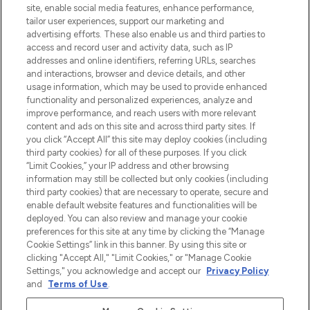
beste huidverzorging, haarproducten en
site, enable social media features, enhance performance,
make-up van meer dan 200 topmerken.
tailor user experiences, support our marketing and
Shop online of via de app, met gratis
advertising efforts. These also enable us and third parties to
verzending vanaf €40.
access and record user and activity data, such as IP
addresses and online identifiers, referring URLs, searches
and interactions, browser and device details, and other
Cookie-toestemming
usage information, which may be used to provide enhanced
Do Not Sell or Share My Personal
functionality and personalized experiences, analyze and
Information
improve performance, and reach users with more relevant
content and ads on this site and across third party sites. If
you click “Accept All” this site may deploy cookies (including
HELP & INFORMATIE
third party cookies) for all of these purposes. If you click
“Limit Cookies,” your IP address and other browsing
information may still be collected but only cookies (including
BEDRIJFSINFORMATIE
third party cookies) that are necessary to operate, secure and
enable default website features and functionalities will be
deployed. You can also review and manage your cookie
OVER LOOKFANTASTIC
preferences for this site at any time by clicking the “Manage
Cookie Settings” link in this banner. By using this site or
clicking "Accept All," "Limit Cookies," or "Manage Cookie
Settings," you acknowledge and accept our
Privacy Policy
and
Terms of Use
.
Betaal veilig met