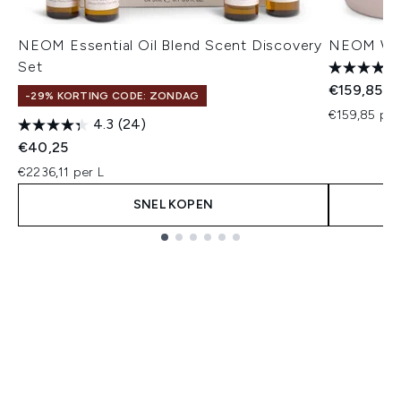
NEOM Essential Oil Blend Scent Discovery
NEOM Well
Set
€159,85
-29% KORTING CODE: ZONDAG
€159,85 per
4.3
(24)
€40,25
€2236,11 per L
SNEL KOPEN
Showing slide 1