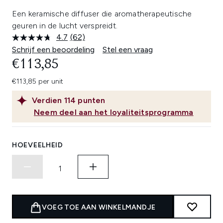
Een keramische diffuser die aromatherapeutische
geuren in de lucht verspreidt.
4.7
(62)
Lees
62
Schrijf een beoordeling
Stel een vraag
beoordelingen.
€113,85
Dezelfde
paginalink.
€113,85 per unit
Verdien
114
punten
Neem deel aan het loyaliteitsprogramma
HOEVEELHEID
VOEG TOE AAN WINKELMANDJE