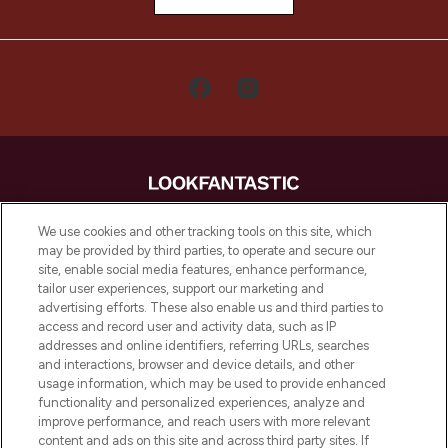
LOOKFANTASTIC is de ultieme online
We use cookies and other tracking tools on this site, which
beautybestemming van Europa, met de
may be provided by third parties, to operate and secure our
beste huidverzorging, haarproducten en
site, enable social media features, enhance performance,
make-up van meer dan 200 topmerken.
tailor user experiences, support our marketing and
Shop online of via de app, met gratis
advertising efforts. These also enable us and third parties to
verzending vanaf €40.
access and record user and activity data, such as IP
addresses and online identifiers, referring URLs, searches
and interactions, browser and device details, and other
Cookie-toestemming
usage information, which may be used to provide enhanced
Do Not Sell or Share My Personal
functionality and personalized experiences, analyze and
Information
improve performance, and reach users with more relevant
content and ads on this site and across third party sites. If