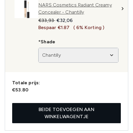
NARS Cosmetics Radiant Creamy
Concealer - Chantilly
Recommended Retail Price:
Huidige prijs:
€33,93
€32,06
Bespaar €1.87
( 6% Korting )
*Shade
Chantilly
Totale prijs:
€53.80
BEIDE TOEVOEGEN AAN
WINKELWAGENTJE