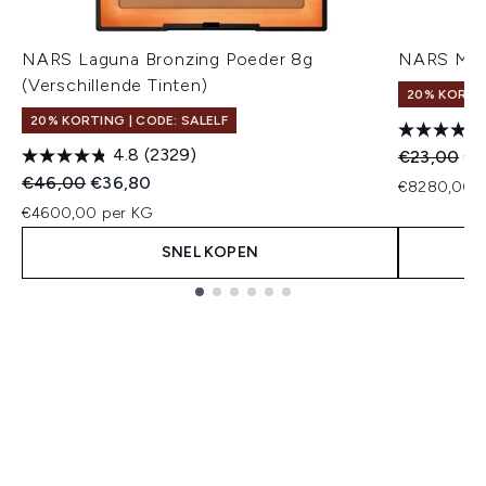
NARS Laguna Bronzing Poeder 8g
NARS Mini
(Verschillende Tinten)
20% KORTIN
20% KORTING | CODE: SALELF
4.8
(2329)
Recommend
Hui
€23,00
€2
Recommended Retail Price:
Huidige prijs:
€46,00
€36,80
€8280,00 p
€4600,00 per KG
SNEL KOPEN
Showing slide 1