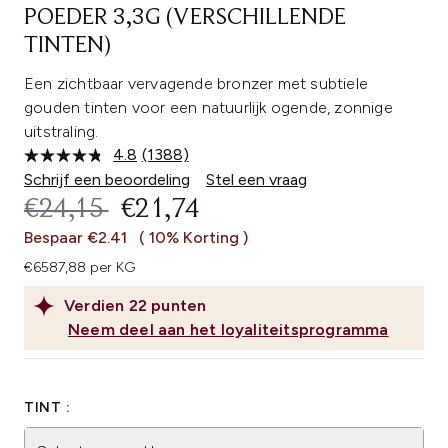
POEDER 3,3G (VERSCHILLENDE
TINTEN)
Een zichtbaar vervagende bronzer met subtiele
gouden tinten voor een natuurlijk ogende, zonnige
uitstraling.
4.8
(1388)
Lees
1388
Schrijf een beoordeling
Stel een vraag
beoordelingen.
RECOMMENDED RETAIL PRICE:
HUIDIGE PRIJS:
€24,15
€21,74
Dezelfde
paginalink.
Bespaar €2.41
( 10% Korting )
€6587,88 per KG
Verdien
22
punten
Neem deel aan het loyaliteitsprogramma
TINT :