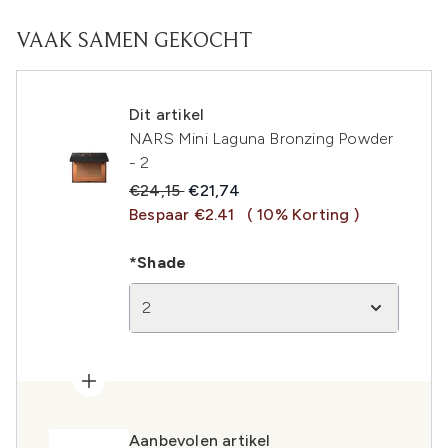
VAAK SAMEN GEKOCHT
Dit artikel
NARS Mini Laguna Bronzing Powder
- 2
Recommended Retail Price:
Huidige prijs:
€24,15
€21,74
Bespaar €2.41
( 10% Korting )
*Shade
2
Aanbevolen artikel