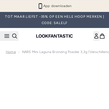
Overslaan naar de hoofdinhou
Word lid van LF Beauty Plus+
TOT MAAR LIEFST -35% OP EEN HELE HOOP MERKEN |
CODE: SALELF
Home
NARS Mini Laguna Bronzing Poeder 3,3g (Verschillend
Now showing image 1 NARS Mini Laguna Bronzing Poeder 3,3g