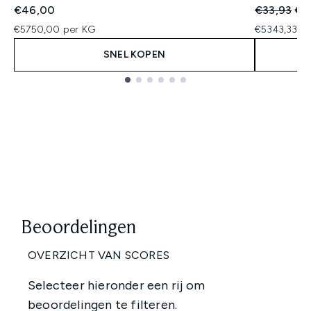
Recommend
Hui
€46,00
€33,93
€3
€5750,00 per KG
€5343,33 pe
SNEL KOPEN
Showing slide 1