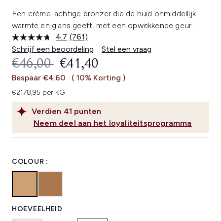
Een crème-achtige bronzer die de huid onmiddellijk
warmte en glans geeft, met een opwekkende geur.
4.7
(761)
Lees
761
Schrijf een beoordeling
Stel een vraag
beoordelingen.
RECOMMENDED RETAIL PRICE:
HUIDIGE PRIJS:
€46,00
€41,40
Dezelfde
paginalink.
Bespaar €4.60
( 10% Korting )
€2178,95 per KG
Verdien
41
punten
Neem deel aan het loyaliteitsprogramma
COLOUR :
HOEVEELHEID