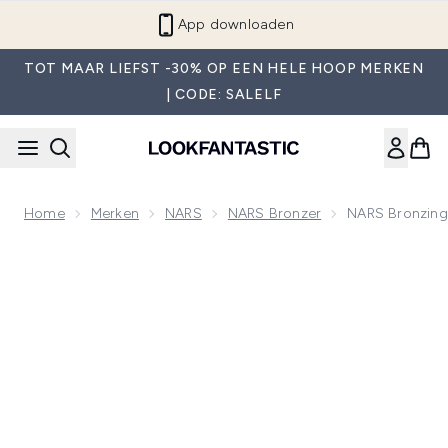
Overslaan naar de hoofdinhou
App downloaden
TOT MAAR LIEFST -30% OP EEN HELE HOOP MERKEN
| CODE: SALELF
Home
Merken
NARS
NARS Bronzer
NARS Bronzing 
Now showing image 1 NARS Bronzing Cream - Laguna 1