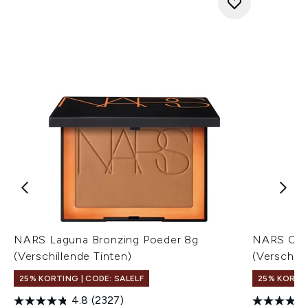
NARS Laguna Bronzing Poeder 8g
NARS Cos
(Verschillende Tinten)
(Verschill
25% KORTING | CODE: SALELF
25% KORTIN
4.8
(2327)