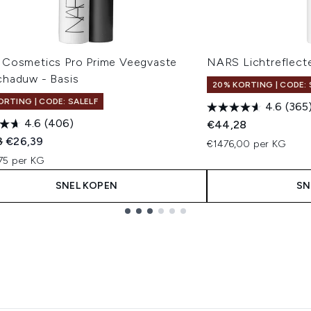
Cosmetics Pro Prime Veegvaste
NARS Lichtreflect
haduw - Basis
20% KORTING | CODE: 
ORTING | CODE: SALELF
4.6
(365
4.6
(406)
€44,28
ended Retail Price:
Huidige prijs:
3
€26,39
€1476,00 per KG
75 per KG
SNEL KOPEN
SN