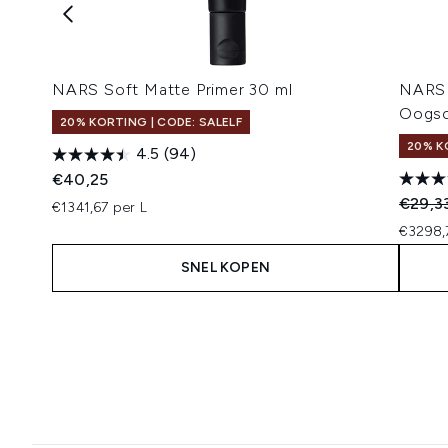
NARS Soft Matte Primer 30 ml
NARS 
Oogsc
20% KORTING | CODE: SALELF
20% K
4.5
(94)
€40,25
Recomm
€29,3
€1341,67 per L
€3298,
SNEL KOPEN
Showing slide 1