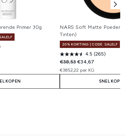
erende Primer 30g
NARS Soft Matte Poeder 9g (Ve
Tinten)
SALELF
20% KORTING | CODE: SALELF
)
4.5
(265)
Recommended Retail Price:
Huidige prijs:
€38,53
€34,67
€3852,22 per KG
EL KOPEN
SNEL KOPEN