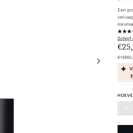
Een pro
vervaag
minimal
Schrijf
€25
€14882,
V
HOEVE