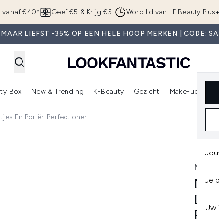
Overslaan naar de hoofdinhou
g vanaf €40*
Geef €5 & Krijg €5!
Word lid van LF Beauty Plus
 MAAR LIEFST -35% OP EEN HELE HOOP MERKEN | CODE: SA
ty Box
New & Trending
K-Beauty
Gezicht
Make-up
Pa
r)
nter submenu (Sale)
Enter submenu (Merken)
Enter submenu (Beauty Box)
Enter submenu (New & Trending)
Enter submenu (K-Beauty
E
tjes En Poriën Perfectioner
 en Poriën Perfectioner
Jou
NAR
Je 
NAR
LIJ
Uw 
PER