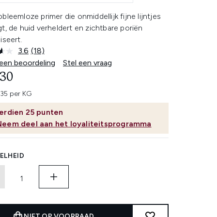
bleemloze primer die onmiddellijk fijne lijntjes
t, de huid verheldert en zichtbare poriën
iseert.
3.6
(18)
Lees
18
 een beoordeling
Stel een vraag
beoordelingen.
,30
Dezelfde
paginalink.
35 per KG
erdien
25
punten
Neem deel aan het loyaliteitsprogramma
ELHEID
NIET OP VOORRAAD