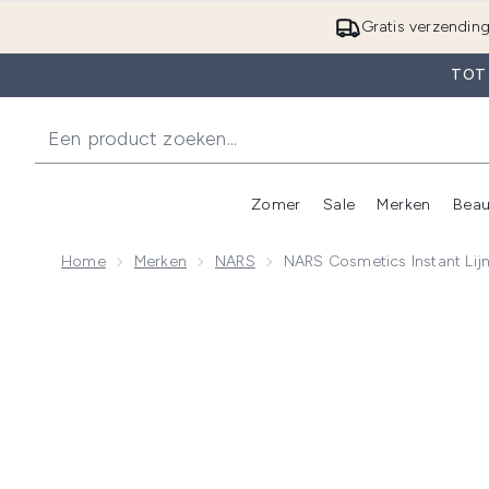
Gratis verzendin
TOT
Zomer
Sale
Merken
Beau
Enter submenu (Zome
E
Home
Merken
NARS
NARS Cosmetics Instant Lijn
Now showing image 1 NARS Cosmetics Instant Lijntjes