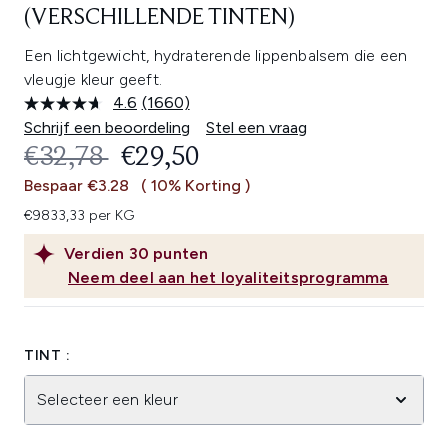
(VERSCHILLENDE TINTEN)
Een lichtgewicht, hydraterende lippenbalsem die een
vleugje kleur geeft.
4.6
(1660)
Lees
1660
Schrijf een beoordeling
Stel een vraag
beoordelingen.
RECOMMENDED RETAIL PRICE:
HUIDIGE PRIJS:
€32,78
€29,50
Dezelfde
paginalink.
Bespaar €3.28
( 10% Korting )
€9833,33 per KG
Verdien
30
punten
Neem deel aan het loyaliteitsprogramma
TINT :
Selecteer een kleur