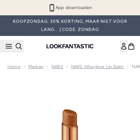
Overslaan naar de hoofdinhou
App downloaden
KOOPZONDAG: 30% KORTING, MAAR NIET VOOR
LANG... | CODE: ZONDAG
Home
Merken
NARS
NARS Afterglow Lip Balm
NAR
Now showing image 1 NARS Afterglow Lippenbalsem 3g (Versc