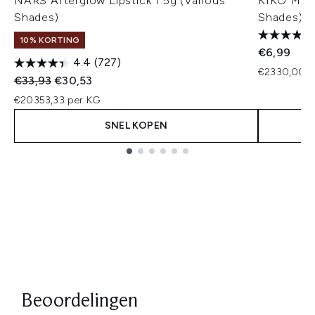
NARS Afterglow Lipstick 1.5g (Various
KIKO Mila
Shades)
Shades)
10% KORTING
€6,99
4.4
(727)
€2330,00 p
Recommended Retail Price:
Huidige prijs:
€33,93
€30,53
€20353,33 per KG
SNEL KOPEN
Showing slide 1