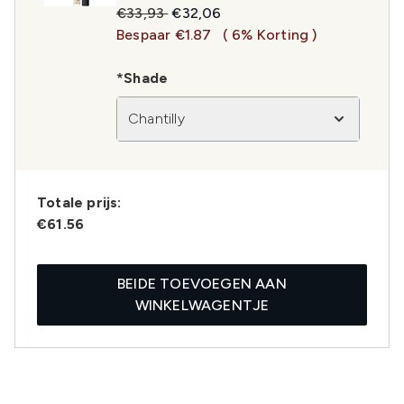
Recommended Retail Price:
Huidige prijs:
€33,93
€32,06
Bespaar €1.87
( 6% Korting )
*Shade
Chantilly
Totale prijs:
€61.56
BEIDE TOEVOEGEN AAN
WINKELWAGENTJE