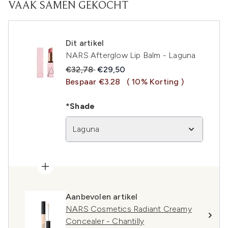
VAAK SAMEN GEKOCHT
Dit artikel
NARS Afterglow Lip Balm - Laguna
Recommended Retail Price:
Huidige prijs:
€32,78
€29,50
Bespaar €3.28
( 10% Korting )
*Shade
Laguna
Aanbevolen artikel
NARS Cosmetics Radiant Creamy
Concealer - Chantilly