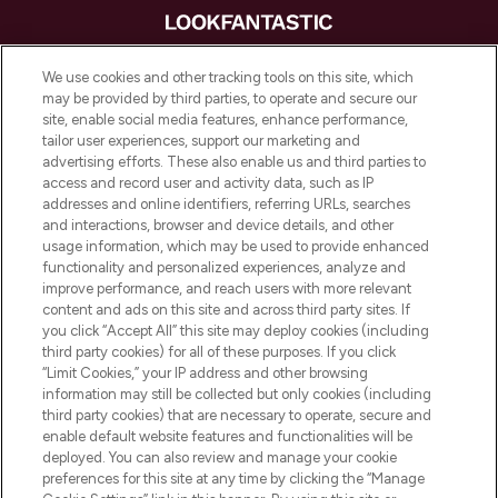
LOOKFANTASTIC is de ultieme online
We use cookies and other tracking tools on this site, which
beautybestemming van Europa, met de
may be provided by third parties, to operate and secure our
beste huidverzorging, haarproducten en
site, enable social media features, enhance performance,
make-up van meer dan 200 topmerken.
tailor user experiences, support our marketing and
Shop online of via de app, met gratis
advertising efforts. These also enable us and third parties to
verzending vanaf €40.
access and record user and activity data, such as IP
addresses and online identifiers, referring URLs, searches
and interactions, browser and device details, and other
Cookie-toestemming
usage information, which may be used to provide enhanced
Do Not Sell or Share My Personal
functionality and personalized experiences, analyze and
Information
improve performance, and reach users with more relevant
content and ads on this site and across third party sites. If
you click “Accept All” this site may deploy cookies (including
HELP & INFORMATIE
third party cookies) for all of these purposes. If you click
“Limit Cookies,” your IP address and other browsing
information may still be collected but only cookies (including
BEDRIJFSINFORMATIE
third party cookies) that are necessary to operate, secure and
enable default website features and functionalities will be
deployed. You can also review and manage your cookie
OVER LOOKFANTASTIC
preferences for this site at any time by clicking the “Manage