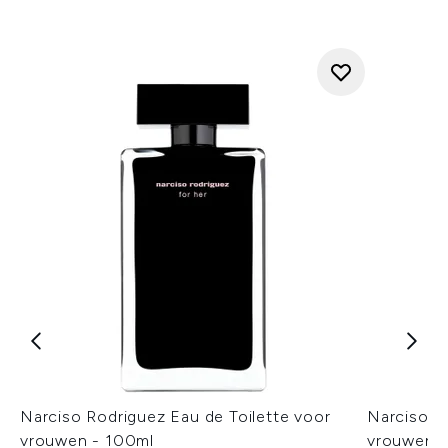
Narciso Rodriguez Eau de Toilette voor
Narciso R
vrouwen - 100ml
vrouwen -