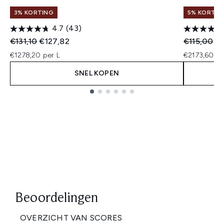
3% KORTING
5% KORTIN
4.7
(43)
Recommended Retail Price:
Huidige prijs:
Recommend
Hu
€131,10
€127,82
€115,00
€
€1278,20 per L
€2173,60 pe
SNEL KOPEN
Showing slide 1