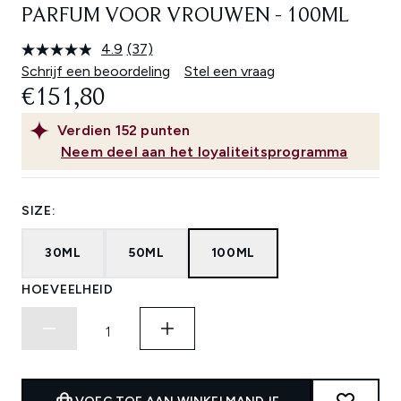
PARFUM VOOR VROUWEN - 100ML
4.9
(37)
Lees
37
Schrijf een beoordeling
Stel een vraag
beoordelingen.
€151,80
Dezelfde
paginalink.
Verdien
152
punten
Neem deel aan het loyaliteitsprogramma
SIZE:
30ML
50ML
100ML
HOEVEELHEID