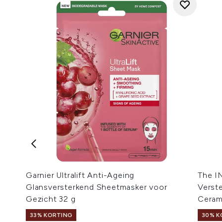
Garnier Ultralift Anti-Ageing
The I
Glansversterkend Sheetmasker voor
Verst
Gezicht 32 g
Ceram
33% KORTING
30% K