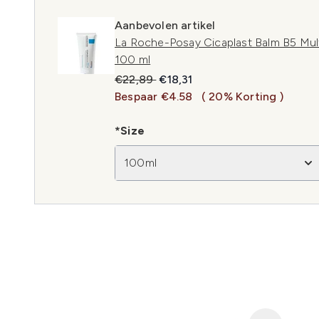
Aanbevolen artikel
La Roche-Posay Cicaplast Balm B5 Mult
100 ml
Recommended Retail Price:
Huidige prijs:
€22,89
€18,31
Bespaar €4.58
( 20% Korting )
*Size
100ml