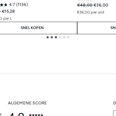
4.7
(1134)
Recommended Retail
Huidige prij
€48,00
€36,00
ended Retail Price:
Huidige prijs:
4
€15,28
€36,00 per unit
0 per L
SNEL KOPEN
SN