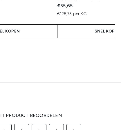
 Price:
s:
€35,65
€125,75 per KG
EL KOPEN
SNEL KOPEN