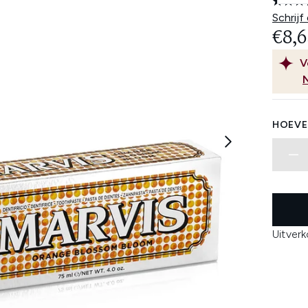
Schrijf
€8,6
V
HOEVE
Uitver