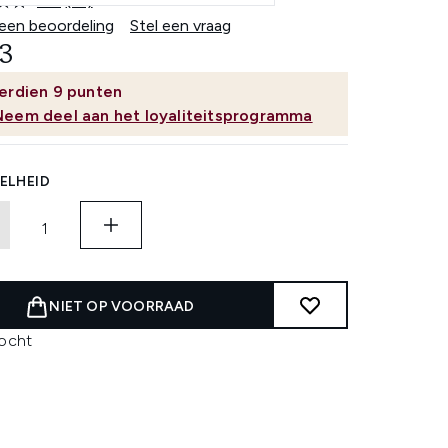
4.8
(13)
Lees
13
 een beoordeling
Stel een vraag
beoordelingen.
3
Dezelfde
paginalink.
erdien
9
punten
Neem deel aan het loyaliteitsprogramma
ELHEID
NIET OP VOORRAAD
kocht