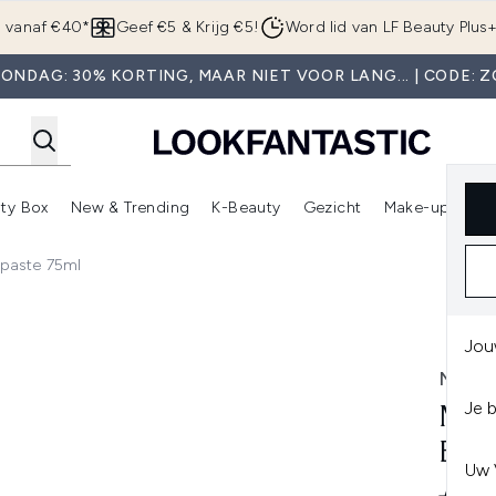
Overslaan naar de hoofdinhou
g vanaf €40*
Geef €5 & Krijg €5!
Word lid van LF Beauty Plus
ONDAG: 30% KORTING, MAAR NIET VOOR LANG... | CODE: 
ty Box
New & Trending
K-Beauty
Gezicht
Make-up
Pa
r)
nter submenu (Sale)
Enter submenu (Merken)
Enter submenu (Beauty Box)
Enter submenu (New & Trending)
Enter submenu (K-Beauty
E
paste 75ml
Toothpaste 75ml
Jou
MARV
Je 
MAR
BLO
Uw 