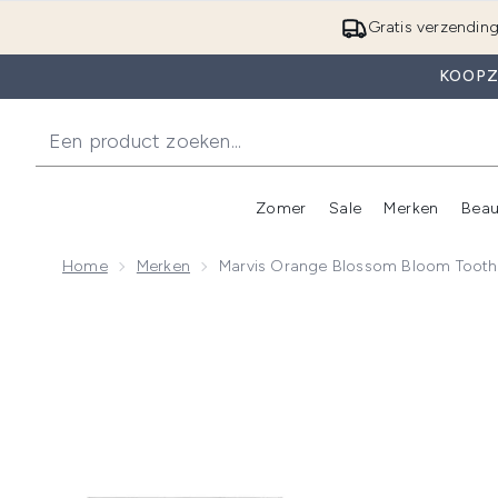
Gratis verzendin
KOOPZ
Zomer
Sale
Merken
Beau
Enter submenu (Zome
E
Home
Merken
Marvis Orange Blossom Bloom Tooth
Now showing image 1 Marvis Orange Blossom Bloom 