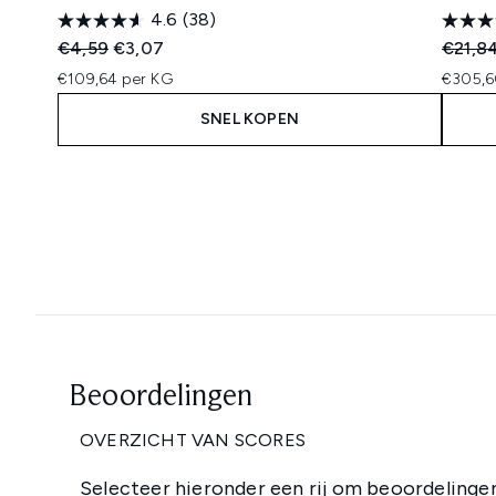
4.6
(38)
Recommended Retail Price:
Huidige prijs:
Recomm
€4,59
€3,07
€21,8
€109,64 per KG
€305,6
SNEL KOPEN
Showing slide 1