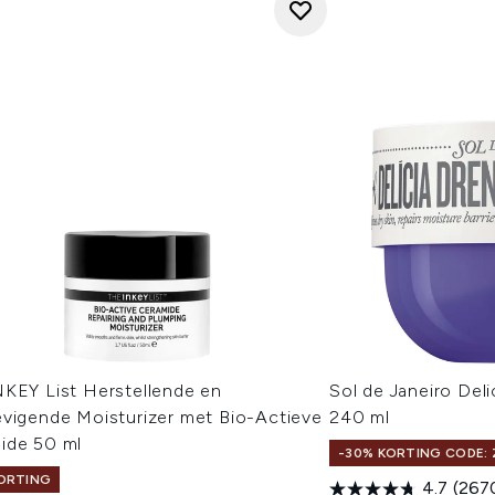
NKEY List Herstellende en
Sol de Janeiro Del
evigende Moisturizer met Bio-Actieve
240 ml
ide 50 ml
-30% KORTING CODE:
ORTING
4.7
(267