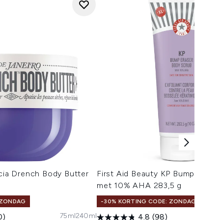
icia Drench Body Butter
First Aid Beauty KP Bump Erase
met 10% AHA 283,5 g
 ZONDAG
-30% KORTING CODE: ZONDAG
75ml
240ml
0)
4.8
(98)