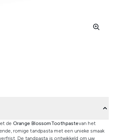
met de
Orange BlossomToothpaste
van het
ssende, romige tandpasta met een unieke smaak
erfrist. De tandpasta is ontwikkeld om uw