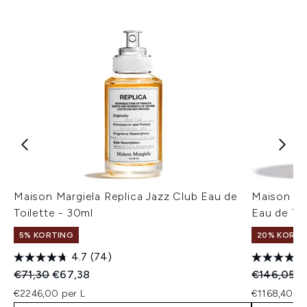
Maison Margiela Replica Jazz Club Eau de
Maison Mar
Toilette - 30ml
Eau de Toi
5% KORTING
20% KORTI
4.7
(74)
Recommended Retail Price:
Huidige prijs:
Recommend
Hu
€71,30
€67,38
€146,05
€
€2246,00 per L
€1168,40 pe