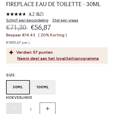
FIREPLACE EAU DE TOILETTE - 30ML
4.7
(87)
Lees
87
Schrijf een beoordeling
Stel een vraag
beoordelingen.
RECOMMENDED RETAIL PRICE:
HUIDIGE PRIJS:
€71,30
€56,87
Dezelfde
paginalink.
Bespaar €14.43
( 20% Korting )
€1895,67 per L
Verdien
57
punten
Neem deel aan het loyaliteitsprogramma
SIZE:
30ML
100ML
HOEVEELHEID