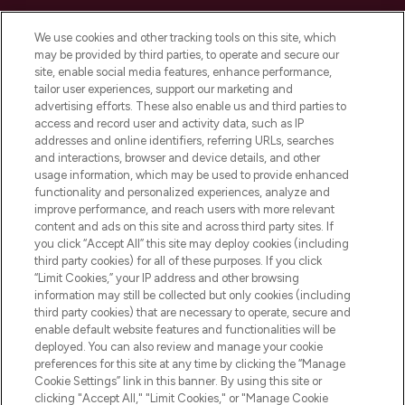
LOOKFANTASTIC is de ultieme online
We use cookies and other tracking tools on this site, which
beautybestemming van Europa, met de
may be provided by third parties, to operate and secure our
beste huidverzorging, haarproducten en
site, enable social media features, enhance performance,
make-up van meer dan 200 topmerken.
tailor user experiences, support our marketing and
Shop online of via de app, met gratis
advertising efforts. These also enable us and third parties to
verzending vanaf €40.
access and record user and activity data, such as IP
addresses and online identifiers, referring URLs, searches
and interactions, browser and device details, and other
Cookie-toestemming
usage information, which may be used to provide enhanced
Do Not Sell or Share My Personal
functionality and personalized experiences, analyze and
Information
improve performance, and reach users with more relevant
content and ads on this site and across third party sites. If
you click “Accept All” this site may deploy cookies (including
HELP & INFORMATIE
third party cookies) for all of these purposes. If you click
“Limit Cookies,” your IP address and other browsing
information may still be collected but only cookies (including
BEDRIJFSINFORMATIE
third party cookies) that are necessary to operate, secure and
enable default website features and functionalities will be
deployed. You can also review and manage your cookie
OVER LOOKFANTASTIC
preferences for this site at any time by clicking the “Manage
Cookie Settings” link in this banner. By using this site or
clicking "Accept All," "Limit Cookies," or "Manage Cookie