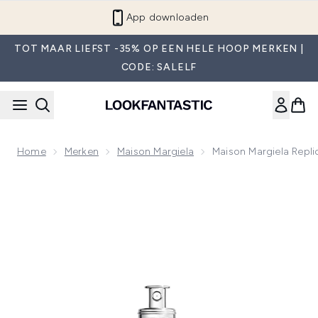
Overslaan naar de hoofdinhou
App downloaden
TOT MAAR LIEFST -35% OP EEN HELE HOOP MERKEN |
CODE: SALELF
Home
Merken
Maison Margiela
Maison Margiela Repli
Now showing image 1 Maison Margiela Replica By The Fireplac