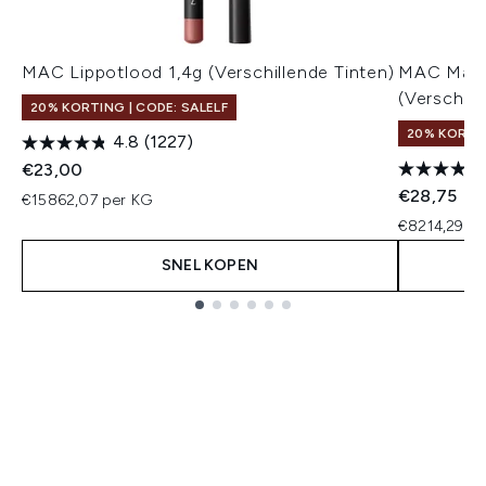
MAC Lippotlood 1,4g (Verschillende Tinten)
MAC Macxi
(Verschill
20% KORTING | CODE: SALELF
20% KORTIN
4.8
(1227)
€23,00
€28,75
€15862,07 per KG
€8214,29 p
SNEL KOPEN
Showing slide 1