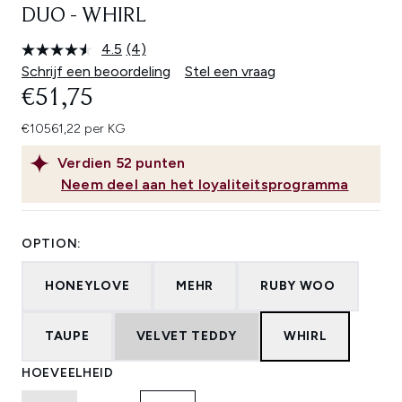
DUO - WHIRL
4.5
(4)
Lees
4
Schrijf een beoordeling
Stel een vraag
beoordelingen.
€51,75
Dezelfde
paginalink.
€10561,22 per KG
Verdien
52
punten
Neem deel aan het loyaliteitsprogramma
OPTION:
HONEYLOVE
MEHR
RUBY WOO
TAUPE
VELVET TEDDY
WHIRL
HOEVEELHEID