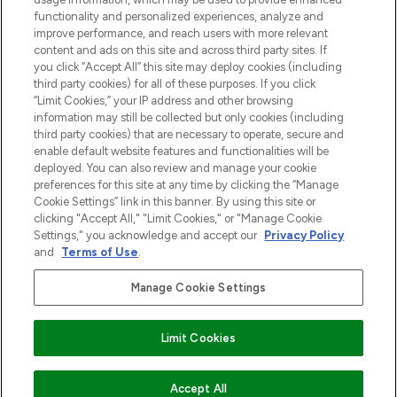
Do Not Sell or Share My Personal
functionality and personalized experiences, analyze and
Information
improve performance, and reach users with more relevant
content and ads on this site and across third party sites. If
you click “Accept All” this site may deploy cookies (including
HELP & INFORMATIE
third party cookies) for all of these purposes. If you click
“Limit Cookies,” your IP address and other browsing
information may still be collected but only cookies (including
BEDRIJFSINFORMATIE
third party cookies) that are necessary to operate, secure and
enable default website features and functionalities will be
deployed. You can also review and manage your cookie
OVER LOOKFANTASTIC
preferences for this site at any time by clicking the “Manage
Cookie Settings” link in this banner. By using this site or
clicking "Accept All," "Limit Cookies," or "Manage Cookie
Settings," you acknowledge and accept our
Privacy Policy
and
Terms of Use
.
Betaal veilig met
Manage Cookie Settings
Limit Cookies
2026 THG Beauty Europe GmbH Maximilianstrasse 54 80538 Munich
VOEG TOE AAN WINKELMANDJE
Accept All