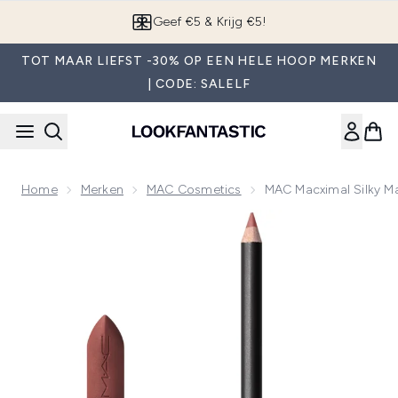
Overslaan naar de hoofdinhou
Geef €5 & Krijg €5!
TOT MAAR LIEFST -30% OP EEN HELE HOOP MERKEN
| CODE: SALELF
Home
Merken
MAC Cosmetics
MAC Macximal Silky Ma
Now showing image 1 MAC Macximal Silky Matte Lip Duo - Wh