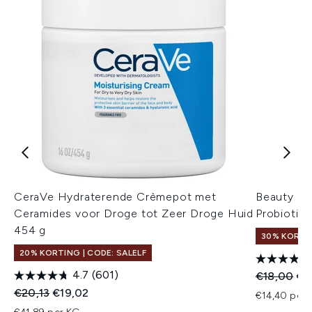
CeraVe Hydraterende Crèmepot met
Beauty of
Ceramides voor Droge tot Zeer Droge Huid
Probiotic
454 g
30% KORTIN
20% KORTING | CODE: SALELF
4.7
(601)
Recommend
Hui
€18,00
€1
Recommended Retail Price:
Huidige prijs:
€20,13
€19,02
€14,40 per u