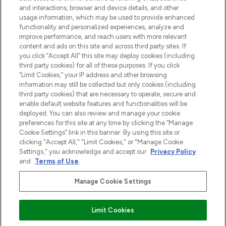
and interactions, browser and device details, and other
Cookie-toestemming
usage information, which may be used to provide enhanced
Do Not Sell or Share My Personal
functionality and personalized experiences, analyze and
Information
improve performance, and reach users with more relevant
content and ads on this site and across third party sites. If
you click “Accept All” this site may deploy cookies (including
HELP & INFORMATIE
third party cookies) for all of these purposes. If you click
“Limit Cookies,” your IP address and other browsing
information may still be collected but only cookies (including
BEDRIJFSINFORMATIE
third party cookies) that are necessary to operate, secure and
enable default website features and functionalities will be
deployed. You can also review and manage your cookie
OVER LOOKFANTASTIC
preferences for this site at any time by clicking the “Manage
Cookie Settings” link in this banner. By using this site or
clicking "Accept All," "Limit Cookies," or "Manage Cookie
Settings," you acknowledge and accept our
Privacy Policy
and
Terms of Use
.
Betaal veilig met
Manage Cookie Settings
Limit Cookies