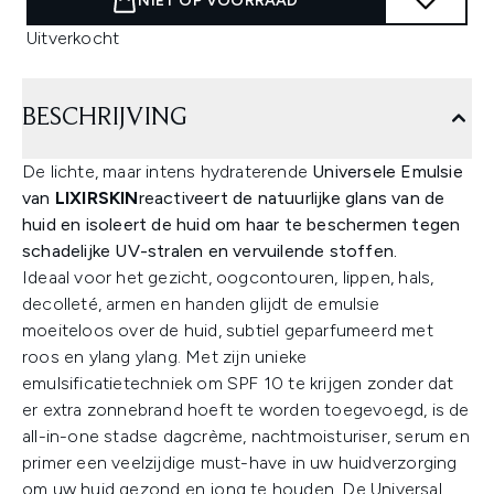
NIET OP VOORRAAD
Uitverkocht
BESCHRIJVING
De lichte, maar intens hydraterende
Universele
Emulsie
van
LIXIRSKIN
reactiveert de natuurlijke glans van de
huid en isoleert de huid om haar te beschermen tegen
schadelijke UV-stralen en vervuilende stoffen.
Ideaal voor het gezicht, oogcontouren, lippen, hals,
decolleté, armen en handen glijdt de emulsie
moeiteloos over de huid, subtiel geparfumeerd met
roos en ylang ylang. Met zijn unieke
emulsificatietechniek om SPF 10 te krijgen zonder dat
er extra zonnebrand hoeft te worden toegevoegd, is de
all-in-one stadse dagcrème, nachtmoisturiser, serum en
primer een veelzijdige must-have in uw huidverzorging
om uw huid gezond en jong te houden. De Universal