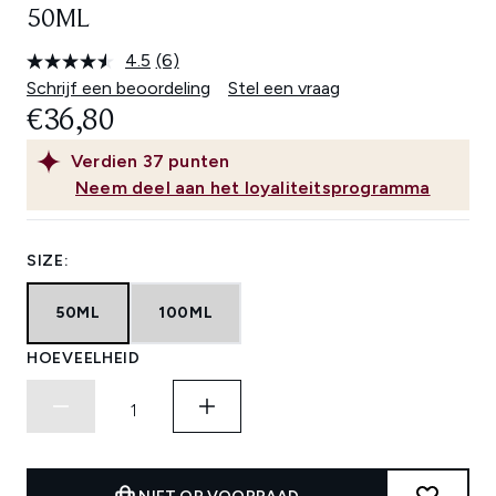
50ML
4.5
(6)
Lees
6
Schrijf een beoordeling
Stel een vraag
beoordelingen.
€36,80
Dezelfde
paginalink.
Verdien
37
punten
Neem deel aan het loyaliteitsprogramma
SIZE:
50ML
100ML
HOEVEELHEID