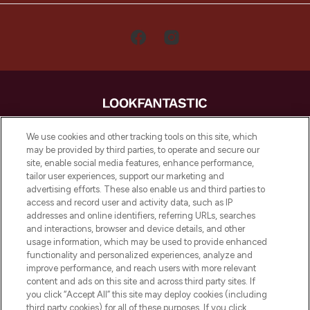
LOOKFANTASTIC is de ultieme online
We use cookies and other tracking tools on this site, which
beautybestemming van Europa, met de
may be provided by third parties, to operate and secure our
beste huidverzorging, haarproducten en
site, enable social media features, enhance performance,
make-up van meer dan 200 topmerken.
tailor user experiences, support our marketing and
Shop online of via de app, met gratis
advertising efforts. These also enable us and third parties to
verzending vanaf €40.
access and record user and activity data, such as IP
addresses and online identifiers, referring URLs, searches
and interactions, browser and device details, and other
Cookie-toestemming
usage information, which may be used to provide enhanced
Do Not Sell or Share My Personal
functionality and personalized experiences, analyze and
Information
improve performance, and reach users with more relevant
content and ads on this site and across third party sites. If
you click “Accept All” this site may deploy cookies (including
HELP & INFORMATIE
third party cookies) for all of these purposes. If you click