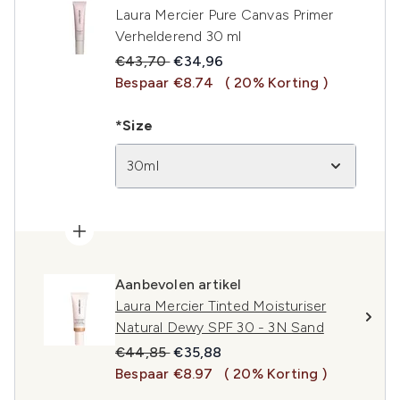
Laura Mercier Pure Canvas Primer
Verhelderend 30 ml
Recommended Retail Price:
Huidige prijs:
€43,70
€34,96
Bespaar €8.74
( 20% Korting )
*Size
30ml
Aanbevolen artikel
Laura Mercier Tinted Moisturiser
Natural Dewy SPF 30 - 3N Sand
Recommended Retail Price:
Huidige prijs:
€44,85
€35,88
Bespaar €8.97
( 20% Korting )