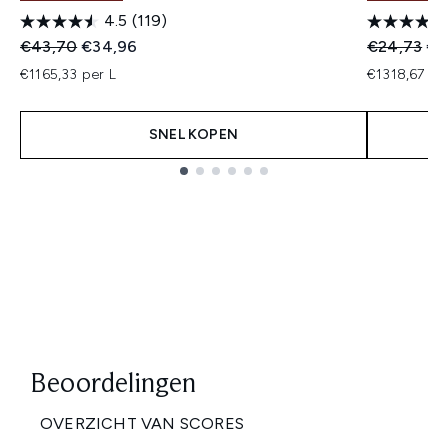
4.5
(119)
Recommended Retail Price:
Huidige prijs:
Recommend
Hui
€43,70
€34,96
€24,73
€1
€1165,33 per L
€1318,67 pe
SNEL KOPEN
Showing slide 1