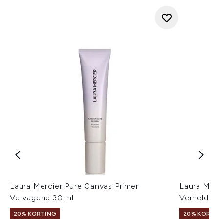
Laura Mercier Pure Canvas Primer
Laura Mer
Vervagend 30 ml
Verhelder
20% KORTING
20% KORTI