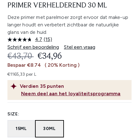
PRIMER VERHELDEREND 30 ML
Deze primer met parelmoer zorgt ervoor dat make-up
langer houdt en verbetert zichtbaar de natuurlijke
glans van de huid.
4.7
(15)
Lees
15
Schrijf een beoordeling
Stel een vraag
beoordelingen.
RECOMMENDED RETAIL PRICE:
HUIDIGE PRIJS:
€43,70
€34,96
Dezelfde
paginalink.
Bespaar €8.74
( 20% Korting )
€1165,33 per L
Verdien
35
punten
Neem deel aan het loyaliteitsprogramma
SIZE:
15ML
30ML