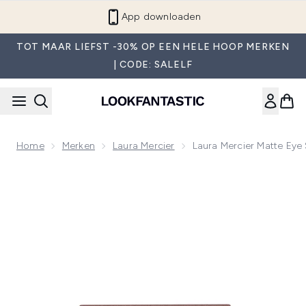
Overslaan naar de hoofdinhou
App downloaden
TOT MAAR LIEFST -30% OP EEN HELE HOOP MERKEN
| CODE: SALELF
Home
Merken
Laura Mercier
Laura Mercier Matte Eye
Now showing image 1 Laura Mercier Matte Eye Shadow 2.6g 