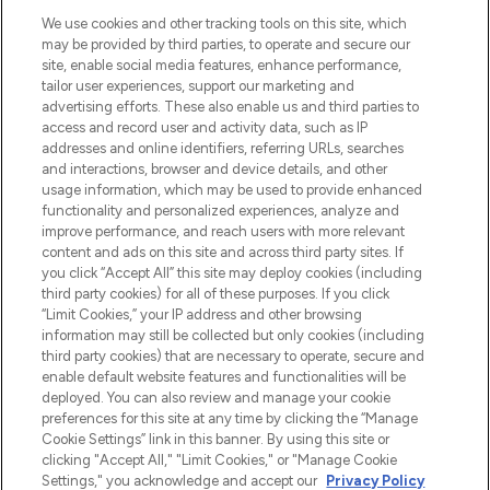
LOOKFANTASTIC is de ultieme online
We use cookies and other tracking tools on this site, which
beautybestemming van Europa, met de
may be provided by third parties, to operate and secure our
beste huidverzorging, haarproducten en
site, enable social media features, enhance performance,
make-up van meer dan 200 topmerken.
tailor user experiences, support our marketing and
Shop online of via de app, met gratis
advertising efforts. These also enable us and third parties to
verzending vanaf €40.
access and record user and activity data, such as IP
addresses and online identifiers, referring URLs, searches
and interactions, browser and device details, and other
Cookie-toestemming
usage information, which may be used to provide enhanced
Do Not Sell or Share My Personal
functionality and personalized experiences, analyze and
Information
improve performance, and reach users with more relevant
content and ads on this site and across third party sites. If
you click “Accept All” this site may deploy cookies (including
HELP & INFORMATIE
third party cookies) for all of these purposes. If you click
“Limit Cookies,” your IP address and other browsing
information may still be collected but only cookies (including
BEDRIJFSINFORMATIE
third party cookies) that are necessary to operate, secure and
enable default website features and functionalities will be
deployed. You can also review and manage your cookie
OVER LOOKFANTASTIC
preferences for this site at any time by clicking the “Manage
Cookie Settings” link in this banner. By using this site or
clicking "Accept All," "Limit Cookies," or "Manage Cookie
Settings," you acknowledge and accept our
Privacy Policy