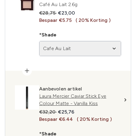
Café Au Lait 2.6g
Recommended Retail Price:
Huidige prijs:
€28,75
€23,00
Bespaar €5.75
( 20% Korting )
*Shade
Cafe Au Lait
Aanbevolen artikel
Laura Mercier Caviar Stick Eye
Colour Matte - Vanilla Kiss
Recommended Retail Price:
Huidige prijs:
€32,20
€25,76
Bespaar €6.44
( 20% Korting )
*Shade