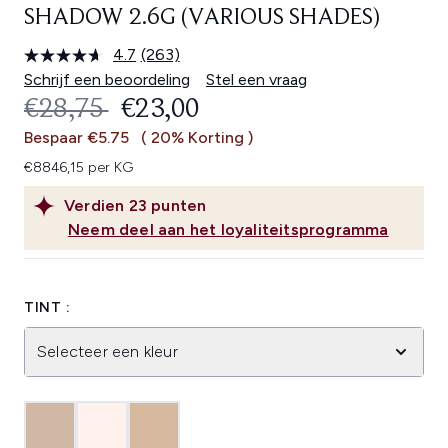
SHADOW 2.6G (VARIOUS SHADES)
4.7
(263)
Lees
263
Schrijf een beoordeling
Stel een vraag
beoordelingen.
RECOMMENDED RETAIL PRICE:
HUIDIGE PRIJS:
€28,75
€23,00
Dezelfde
paginalink.
Bespaar €5.75
( 20% Korting )
€8846,15 per KG
Verdien
23
punten
Neem deel aan het loyaliteitsprogramma
TINT :
Selecteer een kleur