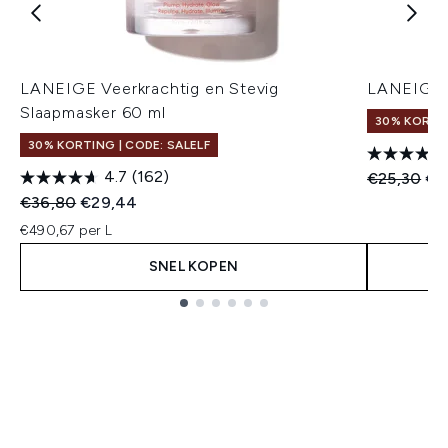
LANEIGE Veerkrachtig en Stevig
LANEIGE 
Slaapmasker 60 ml
30% KORTIN
30% KORTING | CODE: SALELF
4.7
(162)
Recommend
Hui
€25,30
€2
Recommended Retail Price:
Huidige prijs:
€36,80
€29,44
€490,67 per L
SNEL KOPEN
Showing slide 1