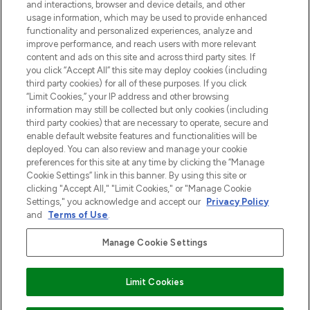
and interactions, browser and device details, and other
Cookie-toestemming
usage information, which may be used to provide enhanced
Do Not Sell or Share My Personal
functionality and personalized experiences, analyze and
Information
improve performance, and reach users with more relevant
content and ads on this site and across third party sites. If
you click “Accept All” this site may deploy cookies (including
HELP & INFORMATIE
third party cookies) for all of these purposes. If you click
“Limit Cookies,” your IP address and other browsing
information may still be collected but only cookies (including
BEDRIJFSINFORMATIE
third party cookies) that are necessary to operate, secure and
enable default website features and functionalities will be
deployed. You can also review and manage your cookie
OVER LOOKFANTASTIC
preferences for this site at any time by clicking the “Manage
Cookie Settings” link in this banner. By using this site or
clicking "Accept All," "Limit Cookies," or "Manage Cookie
Settings," you acknowledge and accept our
Privacy Policy
and
Terms of Use
.
Betaal veilig met
Manage Cookie Settings
Limit Cookies