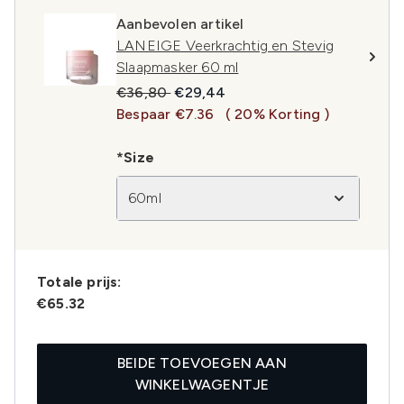
Aanbevolen artikel
LANEIGE Veerkrachtig en Stevig
Slaapmasker 60 ml
Recommended Retail Price:
Huidige prijs:
€36,80
€29,44
Bespaar €7.36
( 20% Korting )
*Size
60ml
Totale prijs:
€65.32
BEIDE TOEVOEGEN AAN
WINKELWAGENTJE