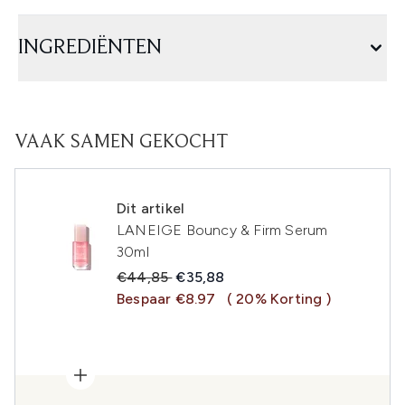
INGREDIËNTEN
VAAK SAMEN GEKOCHT
Dit artikel
LANEIGE Bouncy & Firm Serum
30ml
Recommended Retail Price:
Huidige prijs:
€44,85
€35,88
Bespaar €8.97
( 20% Korting )