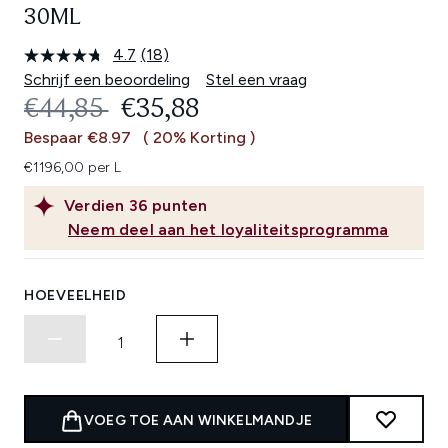
30ML
4.7
(18)
Lees
18
Schrijf een beoordeling
Stel een vraag
beoordelingen.
RECOMMENDED RETAIL PRICE:
HUIDIGE PRIJS:
€44,85
€35,88
Dezelfde
paginalink.
Bespaar €8.97
( 20% Korting )
€1196,00 per L
Verdien
36
punten
Neem deel aan het loyaliteitsprogramma
HOEVEELHEID
VOEG TOE AAN WINKELMANDJE