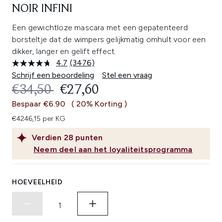
NOIR INFINI
Een gewichtloze mascara met een gepatenteerd
borsteltje dat de wimpers gelijkmatig omhult voor een
dikker, langer en gelift effect.
4.7
(3476)
Lees
3476
Schrijf een beoordeling
Stel een vraag
beoordelingen.
RECOMMENDED RETAIL PRICE:
HUIDIGE PRIJS:
€34,50
€27,60
Dezelfde
paginalink.
Bespaar €6.90
( 20% Korting )
€4246,15 per KG
Verdien
28
punten
Neem deel aan het loyaliteitsprogramma
HOEVEELHEID