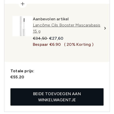
Aanbevolen artikel
Lancôme Cils Booster Mascarabasis
15 g
Recommended Retail Price:
Huidige prijs:
€34,50
€27,60
Bespaar €6.90
( 20% Korting )
Totale prijs:
€55.20
BEIDE TOEVOEGEN AAN
WINKELWAGENTJE