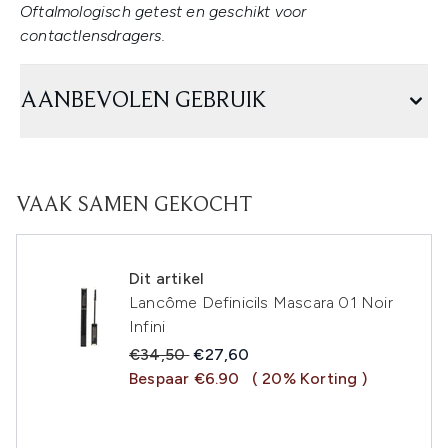
Oftalmologisch getest en geschikt voor
contactlensdragers.
AANBEVOLEN GEBRUIK
VAAK SAMEN GEKOCHT
Dit artikel
Lancôme Definicils Mascara 01 Noir
Infini
Recommended Retail Price:
Huidige prijs:
€34,50
€27,60
Bespaar €6.90
( 20% Korting )