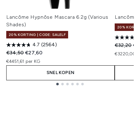
Lancôme Hypnôse Mascara 6.2g (Various
Lancôme L
Shades)
20% KORTIN
20% KORTING | CODE: SALELF
4.7
(2564)
Recommend
Hui
€32,20
€2
Recommended Retail Price:
Huidige prijs:
€34,50
€27,60
€3220,00 p
€4451,61 per KG
SNEL KOPEN
Showing slide 1