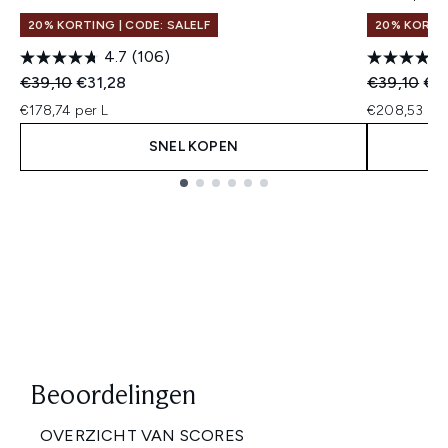
20% KORTING | CODE: SALELF
20% KORTIN
4.7
(106)
Recommended Retail Price:
Huidige prijs:
Recommend
Hui
€39,10
€31,28
€39,10
€3
€178,74 per L
€208,53 per
SNEL KOPEN
Showing slide 1