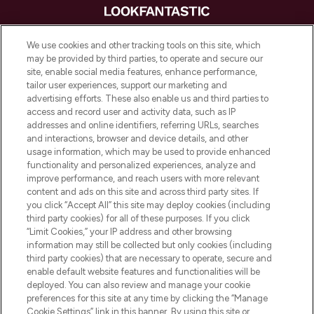
LOOKFANTASTIC is de ultieme online
We use cookies and other tracking tools on this site, which
beautybestemming van Europa, met de
may be provided by third parties, to operate and secure our
beste huidverzorging, haarproducten en
site, enable social media features, enhance performance,
make-up van meer dan 200 topmerken.
tailor user experiences, support our marketing and
Shop online of via de app, met gratis
advertising efforts. These also enable us and third parties to
verzending vanaf €40.
access and record user and activity data, such as IP
addresses and online identifiers, referring URLs, searches
and interactions, browser and device details, and other
Cookie-toestemming
usage information, which may be used to provide enhanced
Do Not Sell or Share My Personal
functionality and personalized experiences, analyze and
Information
improve performance, and reach users with more relevant
content and ads on this site and across third party sites. If
you click “Accept All” this site may deploy cookies (including
HELP & INFORMATIE
third party cookies) for all of these purposes. If you click
“Limit Cookies,” your IP address and other browsing
information may still be collected but only cookies (including
BEDRIJFSINFORMATIE
third party cookies) that are necessary to operate, secure and
enable default website features and functionalities will be
deployed. You can also review and manage your cookie
OVER LOOKFANTASTIC
preferences for this site at any time by clicking the “Manage
Cookie Settings” link in this banner. By using this site or