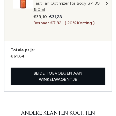
Fast Tan Optimizer for Body SPF30
150ml
Recommended Retail Price:
Huidige prijs:
€39,10
€31,28
Bespaar €7.82
( 20% Korting )
Totale prijs:
€61.64
BEIDE TOEVOEGEN AAN
WINKELWAGENTJE
ANDERE KLANTEN KOCHTEN