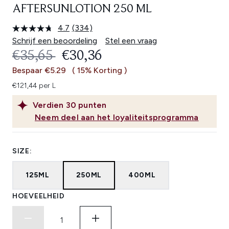
AFTERSUNLOTION 250 ML
4.7
(334)
Lees
334
Schrijf een beoordeling
Stel een vraag
beoordelingen.
RECOMMENDED RETAIL PRICE:
HUIDIGE PRIJS:
€35,65
€30,36
Dezelfde
paginalink.
Bespaar €5.29
( 15% Korting )
€121,44 per L
Verdien
30
punten
Neem deel aan het loyaliteitsprogramma
SIZE:
125ML
250ML
400ML
HOEVEELHEID