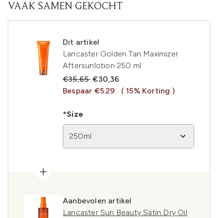
VAAK SAMEN GEKOCHT
Dit artikel
Lancaster Golden Tan Maximizer
Aftersunlotion 250 ml
Recommended Retail Price:
Huidige prijs:
€35,65
€30,36
Bespaar €5.29
( 15% Korting )
*Size
250ml
Aanbevolen artikel
Lancaster Sun Beauty Satin Dry Oil