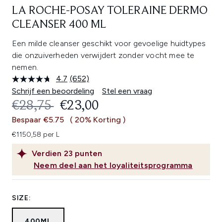
LA ROCHE-POSAY TOLERAINE DERMO
CLEANSER 400 ML
Een milde cleanser geschikt voor gevoelige huidtypes
die onzuiverheden verwijdert zonder vocht mee te
nemen.
4.7
(652)
Lees
652
Schrijf een beoordeling
Stel een vraag
beoordelingen.
RECOMMENDED RETAIL PRICE:
HUIDIGE PRIJS:
€28,75
€23,00
Dezelfde
paginalink.
Bespaar €5.75
( 20% Korting )
€1150,58 per L
Verdien
23
punten
Neem deel aan het loyaliteitsprogramma
SIZE:
400ML