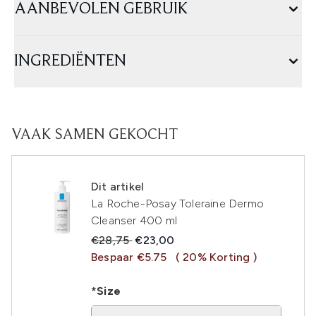
AANBEVOLEN GEBRUIK
INGREDIËNTEN
VAAK SAMEN GEKOCHT
Dit artikel
La Roche-Posay Toleraine Dermo
Cleanser 400 ml
Recommended Retail Price:
Huidige prijs:
€28,75
€23,00
Bespaar €5.75
( 20% Korting )
*Size