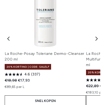
La Roche-Posay Toleriane Dermo-Cleanser
La Roche-
200 ml
Multifunc
ml
20% KORTING | CODE: SALELF
20% KORTIN
4.6
(337)
Recommended Retail Price:
Huidige prijs:
€18,98
€17,93
Recommend
Hui
€22,89
€1
€89,65 per L
€183,10 per
SNEL KOPEN