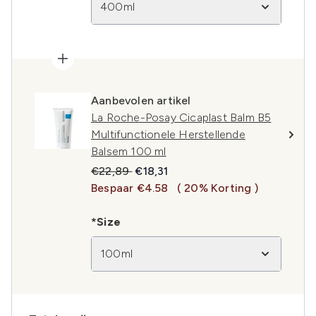
400ml
Aanbevolen artikel
La Roche-Posay Cicaplast Balm B5
Multifunctionele Herstellende
Balsem 100 ml
Recommended Retail Price:
Huidige prijs:
€22,89
€18,31
Bespaar €4.58
( 20% Korting )
*Size
100ml