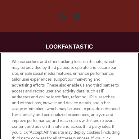
LOOKFANTASTIC is de ultieme online
We use cookies and other tracking tools on this site, which
beautybestemming van Europa, met de
may be provided by third parties, to operate and secure our
beste huidverzorging, haarproducten en
site, enable social media features, enhance performance,
make-up van meer dan 200 topmerken.
tailor user experiences, support our marketing and
Shop online of via de app, met gratis
advertising efforts. These also enable us and third parties to
verzending vanaf €40.
access and record user and activity data, such as IP
addresses and online identifiers, referring URLs, searches
and interactions, browser and device details, and other
Cookie-toestemming
usage information, which may be used to provide enhanced
Do Not Sell or Share My Personal
functionality and personalized experiences, analyze and
Information
improve performance, and reach users with more relevant
content and ads on this site and across third party sites. If
you click “Accept All” this site may deploy cookies (including
HELP & INFORMATIE
third party cookies) for all of these purposes. If you click