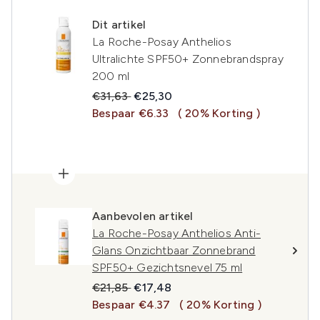
Dit artikel
La Roche-Posay Anthelios
Ultralichte SPF50+ Zonnebrandspray
200 ml
Recommended Retail Price:
Huidige prijs:
€31,63
€25,30
Bespaar €6.33
( 20% Korting )
Aanbevolen artikel
La Roche-Posay Anthelios Anti-
Glans Onzichtbaar Zonnebrand
SPF50+ Gezichtsnevel 75 ml
Recommended Retail Price:
Huidige prijs:
€21,85
€17,48
Bespaar €4.37
( 20% Korting )