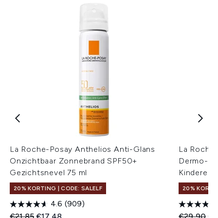
La Roche-Posay Anthelios Anti-Glans
La Roche
Onzichtbaar Zonnebrand SPF50+
Dermo-Ped
Gezichtsnevel 75 ml
Kinderen 
20% KORTING | CODE: SALELF
20% KORTIN
4.6
(909)
Recommended Retail Price:
Huidige prijs:
Recommend
Hui
€21,85
€17,48
€29,90
€2