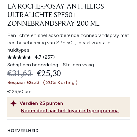
LA ROCHE-POSAY ANTHELIOS
ULTRALICHTE SPF50+
ZONNEBRANDSPRAY 200 ML
Een lichte en snel absorberende zonnebrandspray met
een bescherming van SPF 50+, ideaal voor alle
huidtypes.
4.7
(257)
Lees
257
Schrijf een beoordeling
Stel een vraag
beoordelingen.
RECOMMENDED RETAIL PRICE:
HUIDIGE PRIJS:
€31,63
€25,30
Dezelfde
paginalink.
Bespaar €6.33
( 20% Korting )
€126,50 per L
Verdien
25
punten
Neem deel aan het loyaliteitsprogramma
HOEVEELHEID