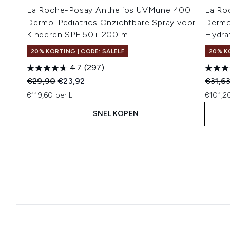
La Roche-Posay Anthelios UVMune 400
La Ro
Dermo-Pediatrics Onzichtbare Spray voor
Dermo
Kinderen SPF 50+ 200 ml
Hydra
20% KORTING | CODE: SALELF
20% K
4.7
(297)
Recommended Retail Price:
Huidige prijs:
Recomm
€29,90
€23,92
€31,6
€119,60 per L
€101,2
SNEL KOPEN
Showing slide 1