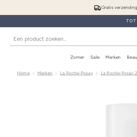
Gratis verzendin
TOT 
Zomer
Sale
Merken
Beau
Enter submenu (Zome
E
Home
Merken
La Roche-Posay
La Roche-Posay 
Now showing image 1 La Roche-Posay Anthelios 50+ 