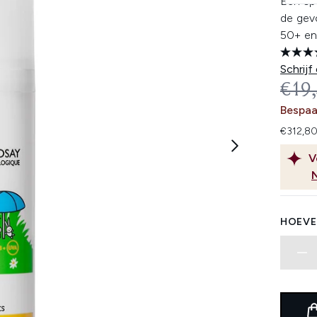
Een sp
de gev
50+ en
Schrijf
REC
€19
Bespaa
€312,80
V
HOEVE