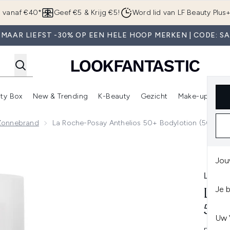
Overslaan naar de hoofdinhou
g vanaf €40*
Geef €5 & Krijg €5!
Word lid van LF Beauty Plus
MAAR LIEFST -30% OP EEN HELE HOOP MERKEN | CODE: S
ty Box
New & Trending
K-Beauty
Gezicht
Make-up
Pa
r)
nter submenu (Sale)
Enter submenu (Merken)
Enter submenu (Beauty Box)
Enter submenu (New & Trending)
Enter submenu (K-Beauty
E
Zonnebrand
La Roche-Posay Anthelios 50+ Bodylotion (50 Ml)
Bodylotion (50 ml)
Jou
LA R
Je 
LA 
50+
Uw 