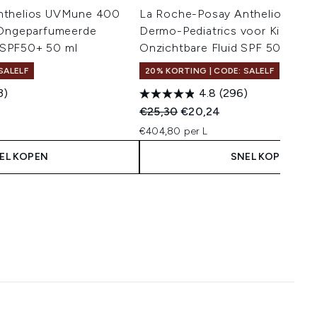
nthelios UVMune 400
La Roche-Posay Anthelios UV
 Ongeparfumeerde
Dermo-Pediatrics voor Kinderen 
SPF50+ 50 ml
Onzichtbare Fluid SPF 50+ 50 m
SALELF
20% KORTING | CODE: SALELF
3)
4.8
(296)
 Price:
:
Recommended Retail Price:
Huidige prijs:
€25,30
€20,24
€404,80 per L
EL KOPEN
SNEL KOPEN