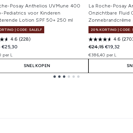
che-Posay Anthelios UVMune 400
La Roche-Posay A
-Pediatrics voor Kinderen
Onzichtbare Fluid
terende Lotion SPF 50+ 250 ml
Zonnebrandcrème 
ORTING | CODE: SALELF
20% KORTING | CODE: 
4.6
(228)
4.6
(270
ended Retail Price:
Huidige prijs:
Recommended Retail
Huidige prijs
3
€25,30
€24,15
€19,32
0 per L
€386,40 per L
SNEL KOPEN
SN