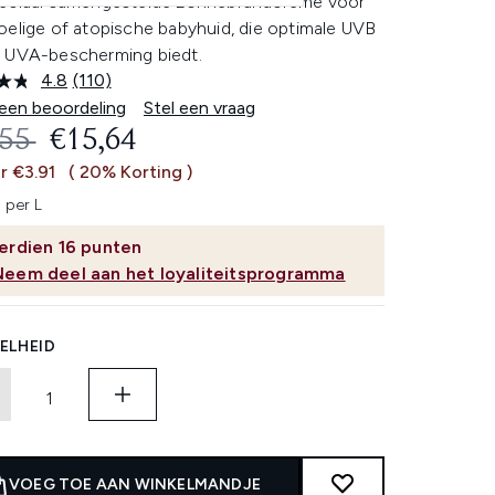
eciaal samengestelde zonnebrandcrème voor
oelige of atopische babyhuid, die optimale UVB
 UVA-bescherming biedt.
4.8
(110)
Lees
110
 een beoordeling
Stel een vraag
beoordelingen.
OMMENDED RETAIL PRICE:
HUIDIGE PRIJS:
,55
€15,64
Dezelfde
paginalink.
r €3.91
( 20% Korting )
 per L
erdien
16
punten
Neem deel aan het loyaliteitsprogramma
ELHEID
VOEG TOE AAN WINKELMANDJE