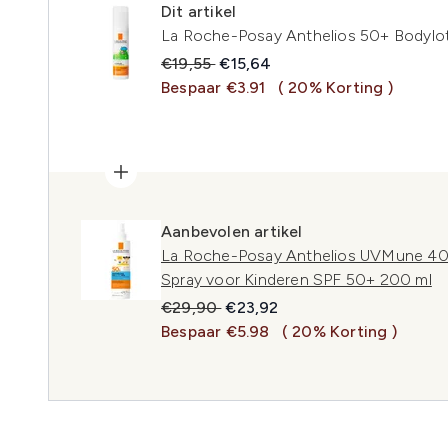
Dit artikel
La Roche-Posay Anthelios 50+ Bodylot
Recommended Retail Price:
Huidige prijs:
€19,55
€15,64
Bespaar €3.91
( 20% Korting )
Aanbevolen artikel
La Roche-Posay Anthelios UVMune 40
Spray voor Kinderen SPF 50+ 200 ml
Recommended Retail Price:
Huidige prijs:
€29,90
€23,92
Bespaar €5.98
( 20% Korting )