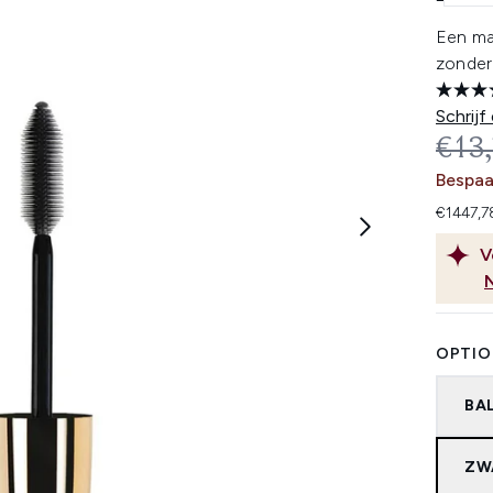
Een ma
zonder 
Schrijf
REC
€13
Bespaa
€1447,7
V
OPTIO
BA
ZW