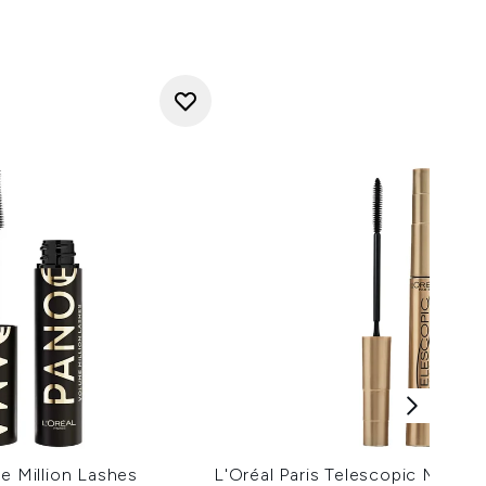
me Million Lashes
L'Oréal Paris Telescopic Mascar