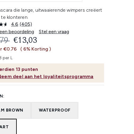
scara die lange, uitwaaierende wimpers creëert
te klonteren.
4.6
(405)
Lees
405
 een beoordeling
Stel een vraag
beoordelingen.
OMMENDED RETAIL PRICE:
HUIDIGE PRIJS:
,79
€13,03
Dezelfde
paginalink.
r €0.76
( 6% Korting )
8 per L
erdien
13
punten
Neem deel aan het loyaliteitsprogramma
N:
LM BROWN
WATERPROOF
ART