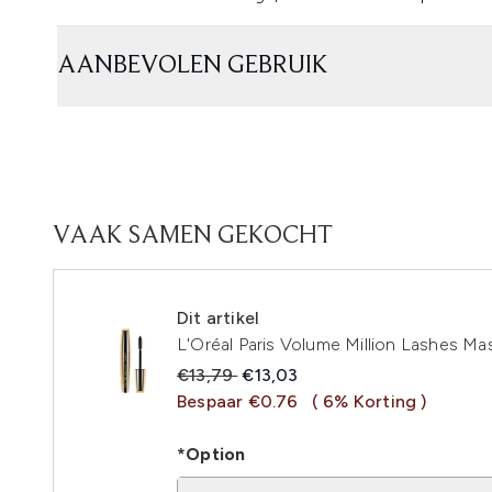
AANBEVOLEN GEBRUIK
VAAK SAMEN GEKOCHT
Dit artikel
L'Oréal Paris Volume Million Lashes Ma
Recommended Retail Price:
Huidige prijs:
€13,79
€13,03
Bespaar €0.76
( 6% Korting )
*Option