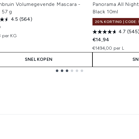
mbruin Volumegevende Mascara -
Panorama All Night
 57 g
Black 10ml
4.5
(564)
20% KORTING | CODE: 
9
4.7
(545
3 per KG
€14,94
€1494,00 per L
SNEL KOPEN
SN