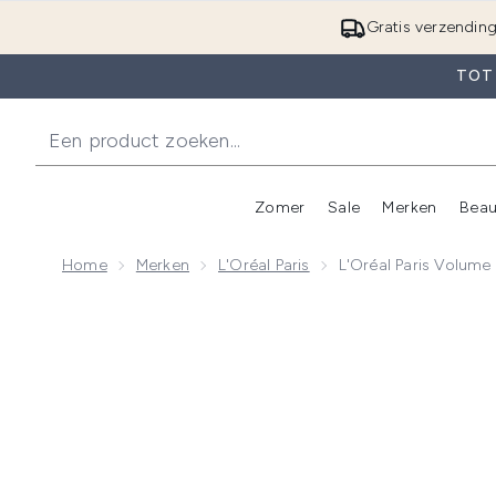
Gratis verzendin
TOT 
Zomer
Sale
Merken
Beau
Enter submenu (Zome
E
Home
Merken
L'Oréal Paris
L'Oréal Paris Volume 
Now showing image 1 L'Oréal Paris Volume Million Las