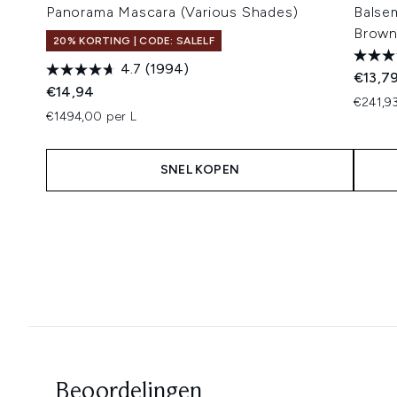
Panorama Mascara (Various Shades)
Balse
Brown
20% KORTING | CODE: SALELF
4.7
(1994)
€13,7
€14,94
€241,9
€1494,00 per L
SNEL KOPEN
Showing slide 1