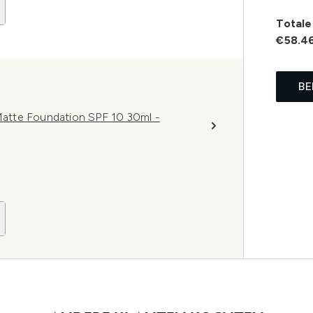
Totale 
€58.4
BE
atte Foundation SPF 10 30ml -