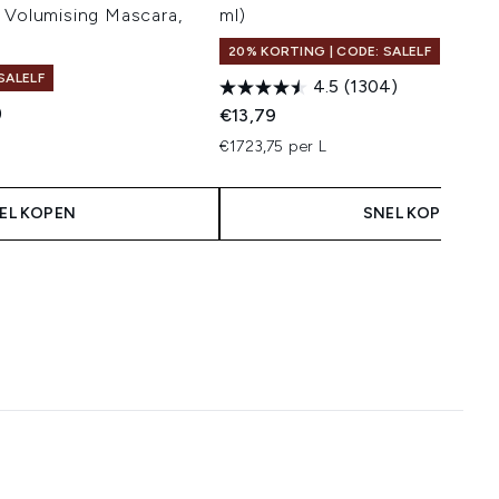
 Volumising Mascara,
ml)
20% KORTING | CODE: SALELF
SALELF
4.5
(1304)
)
€13,79
€1723,75 per L
EL KOPEN
SNEL KOPEN