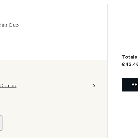
ials Duo
Totale 
€42.4
BE
p Combo