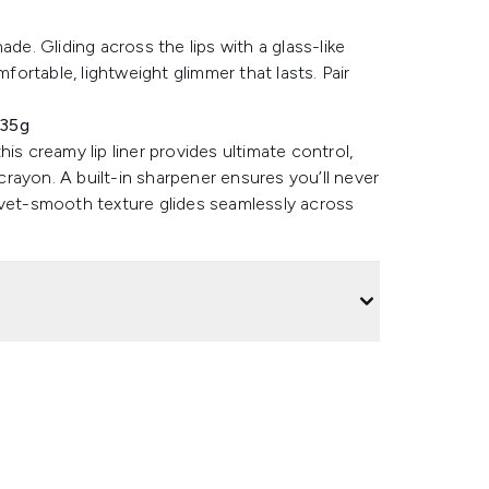
de. Gliding across the lips with a glass-like
mfortable, lightweight glimmer that lasts. Pair
.35g
is creamy lip liner provides ultimate control,
rayon. A built-in sharpener ensures you’ll never
lvet-smooth texture glides seamlessly across