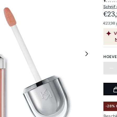
Schrijf
€23
€23,98 
V
HOEVE
-28%
Beschi