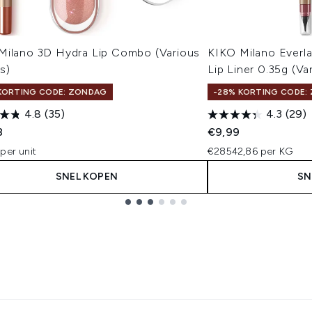
Milano 3D Hydra Lip Combo (Various
KIKO Milano Everla
s)
Lip Liner 0.35g (V
KORTING CODE: ZONDAG
-28% KORTING CODE:
4.8
(35)
4.3
(29)
8
€9,99
per unit
€28542,86 per KG
SNEL KOPEN
SN