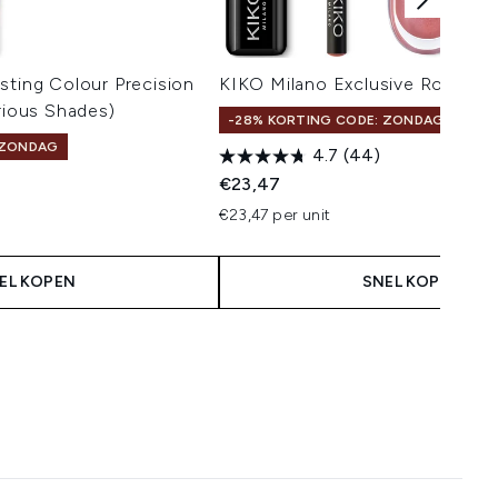
sting Colour Precision
KIKO Milano Exclusive Rosey Nu
arious Shades)
-28% KORTING CODE: ZONDAG
 ZONDAG
4.7
(44)
€23,47
€23,47 per unit
EL KOPEN
SNEL KOPEN