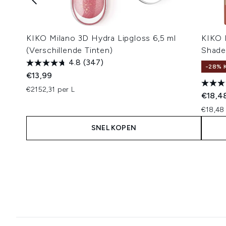
KIKO Milano 3D Hydra Lipgloss 6,5 ml
KIKO 
(Verschillende Tinten)
Shade
4.8
(347)
-28% 
€13,99
€2152,31 per L
€18,4
€18,48 
SNEL KOPEN
Showing slide 1