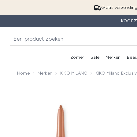
Gratis verzendin
KOOPZ
Zomer
Sale
Merken
Beau
Enter submenu (Zome
E
Home
Merken
KIKO MILANO
KIKO Milano Exclusi
Now showing image 1 KIKO Milano Exclusive Nude Lip