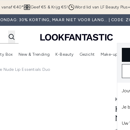
Overslaan naar de hoofdinhou
g vanaf €40*
Geef €5 & Krijg €5!
Word lid van LF Beauty Plus
ONDAG: 30% KORTING, MAAR NIET VOOR LANG... | CODE: 
ty Box
New & Trending
K-Beauty
Gezicht
Make-up
Pa
r)
nter submenu (Sale)
Enter submenu (Merken)
Enter submenu (Beauty Box)
Enter submenu (New & Trending)
Enter submenu (K-Beauty
E
ve Nude Lip Essentials Duo
 Essentials Duo
Jou
KIKO
Je 
KIK
NUD
Uw 