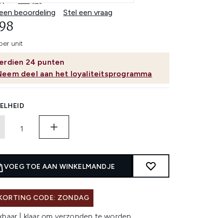
4.0
(3)
Lees
3
 een beoordeling
Stel een vraag
beoordelingen.
,98
Dezelfde
paginalink.
per unit
erdien
24
punten
Neem deel aan het loyaliteitsprogramma
ELHEID
VOEG TOE AAN WINKELMANDJE
 KORTING CODE: ZONDAG
kbaar | klaar om verzonden te worden