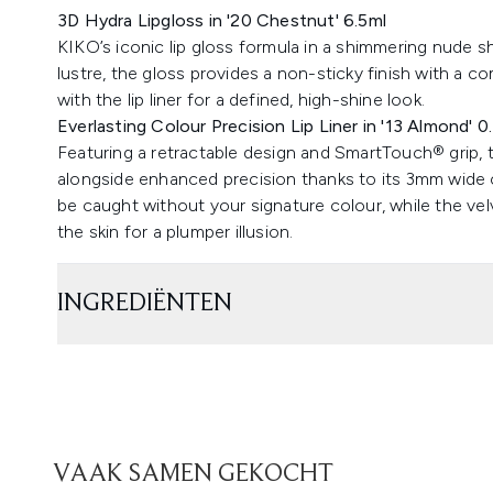
3D Hydra Lipgloss in '20 Chestnut' 6.5ml
KIKO’s iconic lip gloss formula in a shimmering nude sha
lustre, the gloss provides a non-sticky finish with a co
with the lip liner for a defined, high-shine look.
Everlasting Colour Precision Lip Liner in '13 Almond' 0
Featuring a retractable design and SmartTouch® grip, th
alongside enhanced precision thanks to its 3mm wide c
be caught without your signature colour, while the ve
the skin for a plumper illusion.
INGREDIËNTEN
VAAK SAMEN GEKOCHT