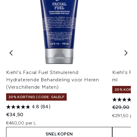
Kiehl's Facial Fuel Stimulerend
Kiehl's Fa
Hydraterende Behandeling voor Heren
ml
(Verschillende Maten)
20% KORTIN
20% KORTING | CODE: SALELF
4.8
(84)
Recommend
Hui
€29,90
€2
€34,50
€291,50 per
€460,00 per L
SNEL KOPEN