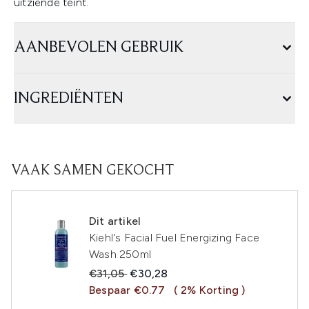
uitziende teint.
AANBEVOLEN GEBRUIK
INGREDIËNTEN
VAAK SAMEN GEKOCHT
Dit artikel
Kiehl's Facial Fuel Energizing Face
Wash 250ml
Recommended Retail Price:
Huidige prijs:
€31,05
€30,28
Bespaar €0.77
( 2% Korting )