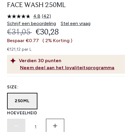
FACE WASH 250ML
4.8
(42)
Lees
42
Schrijf een beoordeling
Stel een vraag
beoordelingen.
RECOMMENDED RETAIL PRICE:
HUIDIGE PRIJS:
€31,05
€30,28
Dezelfde
paginalink.
Bespaar €0.77
( 2% Korting )
€121,12 per L
Verdien
30
punten
Neem deel aan het loyaliteitsprogramma
SIZE:
250ML
HOEVEELHEID