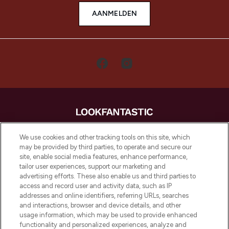
AANMELDEN
LOOKFANTASTIC is de ultieme online
We use cookies and other tracking tools on this site, which
beautybestemming van Europa, met de
may be provided by third parties, to operate and secure our
beste huidverzorging, haarproducten en
site, enable social media features, enhance performance,
make-up van meer dan 200 topmerken.
tailor user experiences, support our marketing and
Shop online of via de app, met gratis
advertising efforts. These also enable us and third parties to
verzending vanaf €40.
access and record user and activity data, such as IP
addresses and online identifiers, referring URLs, searches
and interactions, browser and device details, and other
Cookie-toestemming
usage information, which may be used to provide enhanced
Do Not Sell or Share My Personal
functionality and personalized experiences, analyze and