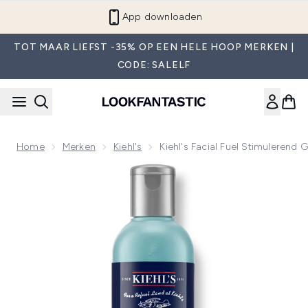
Overslaan naar de hoofdinhou
App downloaden
TOT MAAR LIEFST -35% OP EEN HELE HOOP MERKEN |
CODE: SALELF
Home
Merken
Kiehl's
Kiehl's Facial Fuel Stimulerend 
Now showing image 1 Kiehl's Facial Fuel Energizing Face Wa