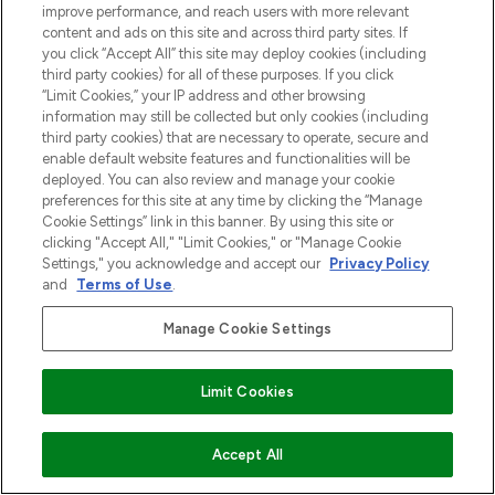
Information
improve performance, and reach users with more relevant
content and ads on this site and across third party sites. If
you click “Accept All” this site may deploy cookies (including
HELP & INFORMATIE
third party cookies) for all of these purposes. If you click
“Limit Cookies,” your IP address and other browsing
information may still be collected but only cookies (including
BEDRIJFSINFORMATIE
third party cookies) that are necessary to operate, secure and
enable default website features and functionalities will be
deployed. You can also review and manage your cookie
OVER LOOKFANTASTIC
preferences for this site at any time by clicking the “Manage
Cookie Settings” link in this banner. By using this site or
clicking "Accept All," "Limit Cookies," or "Manage Cookie
Settings," you acknowledge and accept our
Privacy Policy
and
Terms of Use
.
Betaal veilig met
Manage Cookie Settings
Limit Cookies
2026 THG Beauty Europe GmbH Maximilianstrasse 54 80538 Munich
VOEG TOE AAN WINKELMANDJE
Accept All