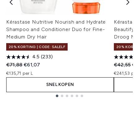
Kérastase Nutritive Nourish and Hydrate
Kérastase
Shampoo and Conditioner Duo for Fine-
Beautifyi
Medium Dry Hair
Droog Med
20% KORTING | CODE: SALELF
20% KORTIN
4.5
(233)
Recommended Retail Price:
Huidige prijs:
Recommend
Hui
€71,88
€61,07
€42,55
€3
€135,71 per L
€241,53 per
SNEL KOPEN
Showing slide 1