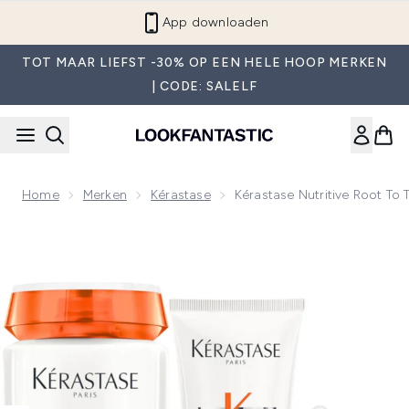
Overslaan naar de hoofdinhou
App downloaden
TOT MAAR LIEFST -30% OP EEN HELE HOOP MERKEN
| CODE: SALELF
Home
Merken
Kérastase
Kérastase Nutritive Root To
Now showing image 1 Kérastase Nutritive Root To Tip Hydra