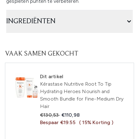
gespleten punten te verbeteren.
INGREDIËNTEN
VAAK SAMEN GEKOCHT
Dit artikel
Kérastase Nutritive Root To Tip
Hydrating Heroes Nourish and
Smooth Bundle for Fine-Medium Dry
Hair
Recommended Retail Price:
Huidige prijs:
€130,53
€110,98
Bespaar €19.55
( 15% Korting )