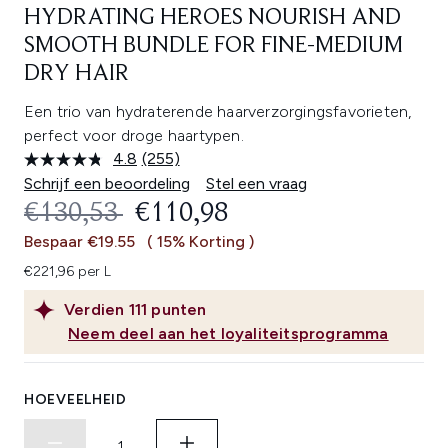
HYDRATING HEROES NOURISH AND
SMOOTH BUNDLE FOR FINE-MEDIUM
DRY HAIR
Een trio van hydraterende haarverzorgingsfavorieten,
perfect voor droge haartypen.
4.8
(255)
Lees
255
Schrijf een beoordeling
Stel een vraag
beoordelingen.
RECOMMENDED RETAIL PRICE:
HUIDIGE PRIJS:
€130,53
€110,98
Dezelfde
paginalink.
Bespaar €19.55
( 15% Korting )
€221,96 per L
Verdien
111
punten
Neem deel aan het loyaliteitsprogramma
HOEVEELHEID