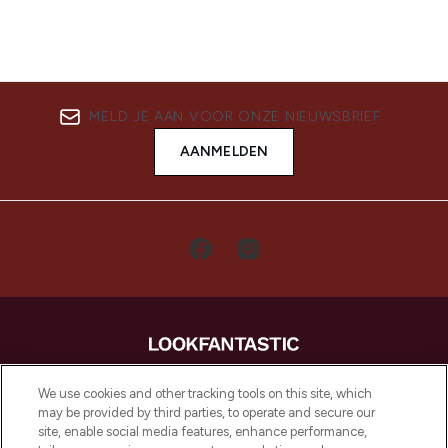
MELD JE AAN VOOR ONZE NIEUWSBRIEF
AANMELDEN
LOOKFANTASTIC is de ultieme online
We use cookies and other tracking tools on this site, which
beautybestemming van Europa, met de
may be provided by third parties, to operate and secure our
beste huidverzorging, haarproducten en
site, enable social media features, enhance performance,