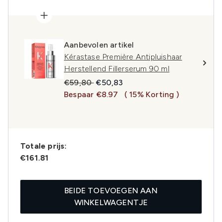
Aanbevolen artikel
Kérastase Première Antipluishaar
Herstellend Fillerserum 90 ml
Recommended Retail Price:
Huidige prijs:
€59,80
€50,83
Bespaar €8.97
( 15% Korting )
Totale prijs:
€161.81
BEIDE TOEVOEGEN AAN
WINKELWAGENTJE