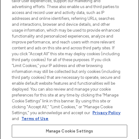
make-up van meer dan 200 topmerken.
tailor user experiences, support our marketing and
Shop online of via de app, met gratis
advertising efforts. These also enable us and third parties to
verzending vanaf €40.
access and record user and activity data, such as IP
addresses and online identifiers, referring URLs, searches
and interactions, browser and device details, and other
Cookie-toestemming
usage information, which may be used to provide enhanced
Do Not Sell or Share My Personal
functionality and personalized experiences, analyze and
Information
improve performance, and reach users with more relevant
content and ads on this site and across third party sites. If
you click “Accept All” this site may deploy cookies (including
HELP & INFORMATIE
third party cookies) for all of these purposes. If you click
“Limit Cookies,” your IP address and other browsing
information may still be collected but only cookies (including
BEDRIJFSINFORMATIE
third party cookies) that are necessary to operate, secure and
enable default website features and functionalities will be
deployed. You can also review and manage your cookie
OVER LOOKFANTASTIC
preferences for this site at any time by clicking the “Manage
Cookie Settings” link in this banner. By using this site or
clicking "Accept All," "Limit Cookies," or "Manage Cookie
Settings," you acknowledge and accept our
Privacy Policy
and
Terms of Use
.
Betaal veilig met
Manage Cookie Settings