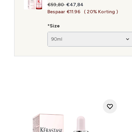
Recommended Retail Price:
Huidige prijs:
€59,80
€47,84
Bespaar €11.96
( 20% Korting )
*Size
90ml