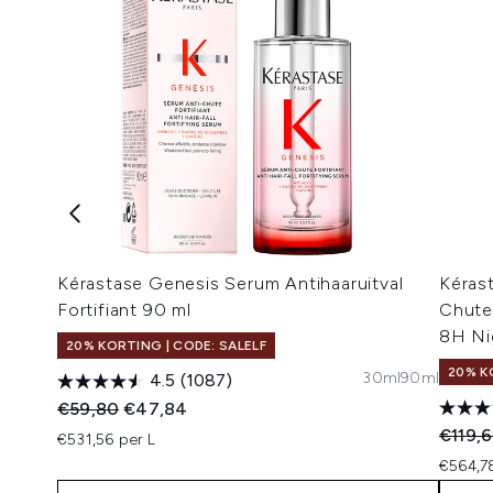
Kérastase Genesis Serum Antihaaruitval
Kéras
Fortifiant 90 ml
Chute 
8H Ni
20% KORTING | CODE: SALELF
20% K
30ml
90ml
4.5
(1087)
Recommended Retail Price:
Huidige prijs:
€59,80
€47,84
Recomm
€119,
€531,56 per L
€564,7