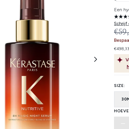
Een hy
Schrijf
REC
€59
Bespaa
€498,33
V
SIZE:
30
HOEVE