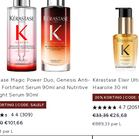
tase Magic Power Duo, Genesis Anti-
Kérastase Elixir Ult
Fortifiant Serum 90ml and Nutritive
Haarolie 30 ml
ght Serum 90ml
20% KORTING | CODE: 
ORTING | CODE: SALELF
4.7
(205
4.4
(309)
Recommended Retail
Huidige prijs
€33,35
€26,68
ended Retail Price:
Huidige prijs:
60
€101,66
€889,33 per L
8 per L