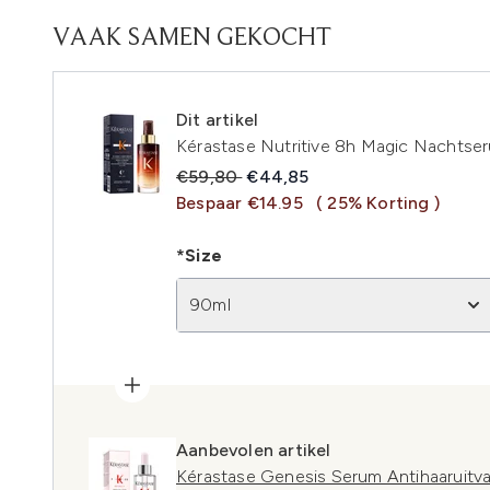
VAAK SAMEN GEKOCHT
Dit artikel
Kérastase Nutritive 8h Magic Nachtse
Recommended Retail Price:
Huidige prijs:
€59,80
€44,85
Bespaar €14.95
( 25% Korting )
*Size
90ml
Aanbevolen artikel
Kérastase Genesis Serum Antihaaruitval