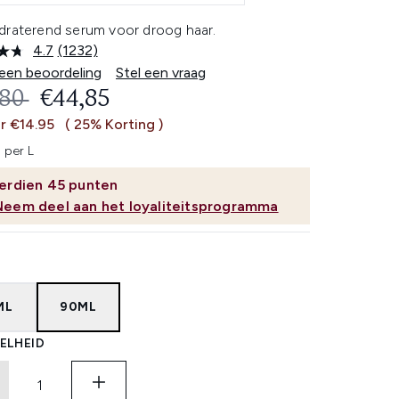
draterend serum voor droog haar.
4.7
(1232)
Lees
1232
 een beoordeling
Stel een vraag
beoordelingen.
OMMENDED RETAIL PRICE:
HUIDIGE PRIJS:
,80
€44,85
Dezelfde
paginalink.
r €14.95
( 25% Korting )
 per L
erdien
45
punten
Neem deel aan het loyaliteitsprogramma
ML
90ML
ELHEID