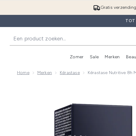
Gratis verzendin
TOT
Zomer
Sale
Merken
Beau
Enter submenu (Zome
E
Home
Merken
Kérastase
Kérastase Nutritive 8h
Now showing image 1 Kérastase Nutritive 8h Magic 