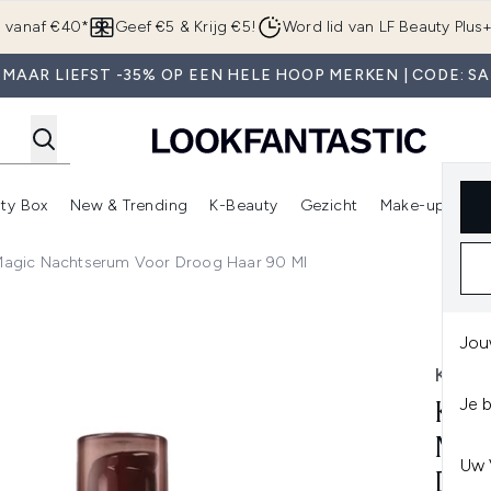
Overslaan naar de hoofdinhou
g vanaf €40*
Geef €5 & Krijg €5!
Word lid van LF Beauty Plus
 MAAR LIEFST -35% OP EEN HELE HOOP MERKEN | CODE: SA
ty Box
New & Trending
K-Beauty
Gezicht
Make-up
Pa
r)
nter submenu (Sale)
Enter submenu (Merken)
Enter submenu (Beauty Box)
Enter submenu (New & Trending)
Enter submenu (K-Beauty
E
 Magic Nachtserum Voor Droog Haar 90 Ml
Nachtserum voor Droog Haar 90 ml
Jou
KERA
Je 
KÉR
MAG
Uw 
DRO