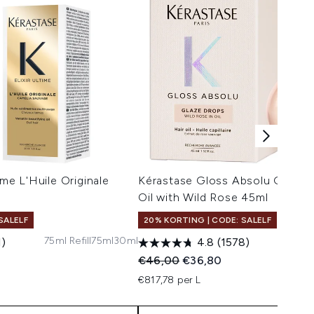
ime L'Huile Originale
Kérastase Gloss Absolu Glaze 
Oil with Wild Rose 45ml
SALELF
20% KORTING | CODE: SALELF
75ml Refill
75ml
30ml
1)
4.8
(1578)
 Price:
:
Recommended Retail Price:
Huidige prijs:
€46,00
€36,80
€817,78 per L