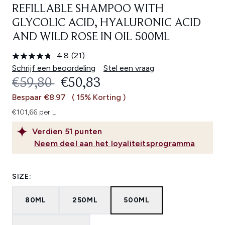
REFILLABLE SHAMPOO WITH
GLYCOLIC ACID, HYALURONIC ACID
AND WILD ROSE IN OIL 500ML
4.8
(21)
Lees
21
Schrijf een beoordeling
Stel een vraag
beoordelingen.
RECOMMENDED RETAIL PRICE:
HUIDIGE PRIJS:
€59,80
€50,83
Dezelfde
paginalink.
Bespaar €8.97
( 15% Korting )
€101,66 per L
Verdien
51
punten
Neem deel aan het loyaliteitsprogramma
SIZE:
80ML
250ML
500ML