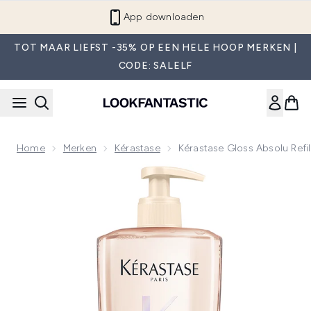
Overslaan naar de hoofdinhou
App downloaden
TOT MAAR LIEFST -35% OP EEN HELE HOOP MERKEN |
CODE: SALELF
Home
Merken
Kérastase
Kérastase Gloss Absolu Refi
Now showing image 1 Kérastase Gloss Absolu Refillable Shamp