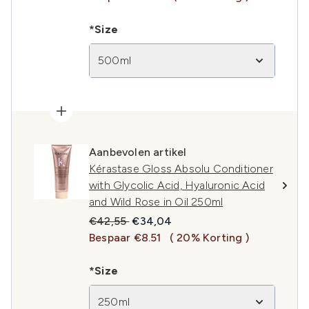
*Size
500ml
Aanbevolen artikel
Kérastase Gloss Absolu Conditioner
with Glycolic Acid, Hyaluronic Acid
and Wild Rose in Oil 250ml
Recommended Retail Price:
Huidige prijs:
€42,55
€34,04
Bespaar €8.51
( 20% Korting )
*Size
250ml