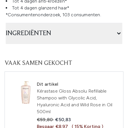
Tot 4 dagen anti-kroezen*
Tot 4 dagen glanzend haar*
*Consumentenonderzoek, 103 consumenten.
INGREDIËNTEN
VAAK SAMEN GEKOCHT
Dit artikel
Kérastase Gloss Absolu Refillable
Shampoo with Glycolic Acid,
Hyaluronic Acid and Wild Rose in Oil
500ml
Recommended Retail Price:
Huidige prijs:
€59,80
€50,83
Bespaar €8.97
( 15% Korting )