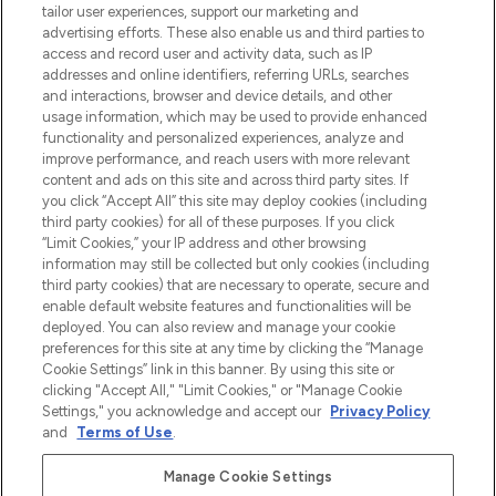
make-up van meer dan 200 topmerken.
tailor user experiences, support our marketing and
Shop online of via de app, met gratis
advertising efforts. These also enable us and third parties to
verzending vanaf €40.
access and record user and activity data, such as IP
addresses and online identifiers, referring URLs, searches
and interactions, browser and device details, and other
Cookie-toestemming
usage information, which may be used to provide enhanced
Do Not Sell or Share My Personal
functionality and personalized experiences, analyze and
Information
improve performance, and reach users with more relevant
content and ads on this site and across third party sites. If
you click “Accept All” this site may deploy cookies (including
HELP & INFORMATIE
third party cookies) for all of these purposes. If you click
“Limit Cookies,” your IP address and other browsing
information may still be collected but only cookies (including
BEDRIJFSINFORMATIE
third party cookies) that are necessary to operate, secure and
enable default website features and functionalities will be
deployed. You can also review and manage your cookie
OVER LOOKFANTASTIC
preferences for this site at any time by clicking the “Manage
Cookie Settings” link in this banner. By using this site or
clicking "Accept All," "Limit Cookies," or "Manage Cookie
Settings," you acknowledge and accept our
Privacy Policy
and
Terms of Use
.
Betaal veilig met
Manage Cookie Settings