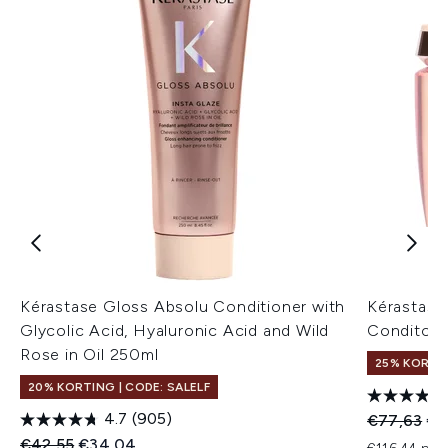
Kérastase Gloss Absolu Conditioner with
Kérastase
Glycolic Acid, Hyaluronic Acid and Wild
Conditone
Rose in Oil 250ml
25% KORTI
20% KORTING | CODE: SALELF
4.7
(905)
Recommend
Hui
€77,63
€5
Recommended Retail Price:
Huidige prijs:
€42,55
€34,04